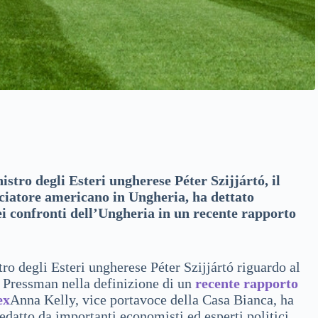
stro degli Esteri ungherese Péter Szijjártó, il
iatore americano in Ungheria, ha dettato
ei confronti dell’Ungheria in un recente rapporto
ro degli Esteri ungherese Péter Szijjártó riguardo al
Pressman nella definizione di un
recente rapporto
ex
Anna Kelly, vice portavoce della Casa Bianca, ha
redatto da importanti economisti ed esperti politici.