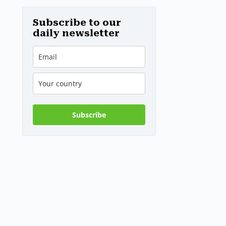
tedesca
recuperata dal
Danubio a
Subscribe to our
Budapest –
daily newsletter
foto
Subscribe