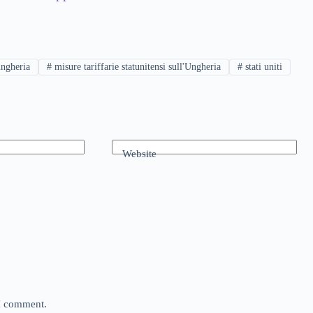
ungheria
#
misure tariffarie statunitensi sull'Ungheria
#
stati uniti
Website
 I comment.