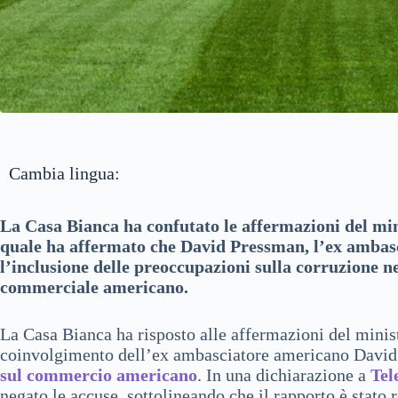
Cambia lingua:
La Casa Bianca ha confutato le affermazioni del mini
quale ha affermato che David Pressman, l’ex ambasc
l’inclusione delle preoccupazioni sulla corruzione n
commerciale americano.
La Casa Bianca ha risposto alle affermazioni del minist
coinvolgimento dell’ex ambasciatore americano David 
sul commercio americano
. In una dichiarazione a
Tel
negato le accuse, sottolineando che il rapporto è stato 