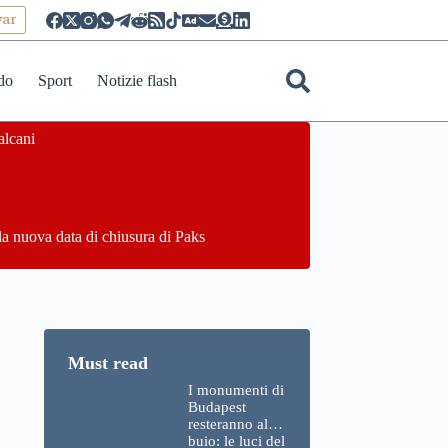
yar
do
Sport
Notizie flash
alcani
la nuova data di chiusura di Paks
I monumenti di
Budapest
resteranno al
buio: le luci del