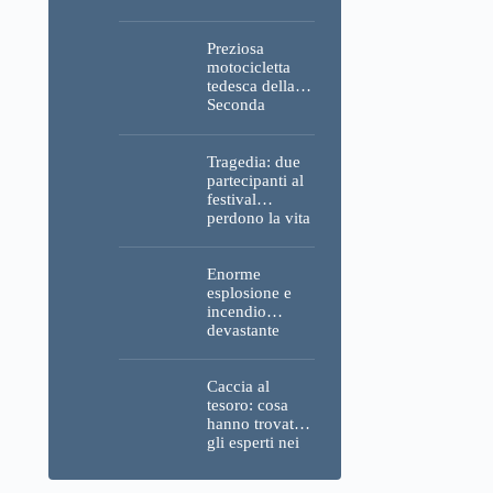
Parlamento, del
Castello di
Buda e della
Preziosa
Cittadella
motocicletta
verranno
tedesca della
spente
Seconda
Guerra
Mondiale, resti
umani ed
Tragedia: due
esplosivi
partecipanti al
recuperati dal
festival
Danubio a
perdono la vita
Budapest –
all’Ozora
foto
Festival in
Ungheria
Enorme
esplosione e
incendio
devastante
presso la
raffineria
strategica della
Caccia al
MOL: i prezzi
tesoro: cosa
del carburante
hanno trovato
aumenteranno
gli esperti nei
nuovamente?
pressi della
motocicletta