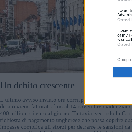
I want 
Advertis
Opted 
I want t
of my P
was col
Opted 
Google 
Foto: facebo
Un debito crescente
L’ultimo avviso inviato ora corrisponde a un debito bime
debito viene fatturato fino al 14 novembre evidenziando 
400 milioni di euro al giorno. Tuttavia, secondo la Co
richiesta di pagamento ungherese che possa coprire que
impasse complica gli sforzi per detrarre le sanzioni da 