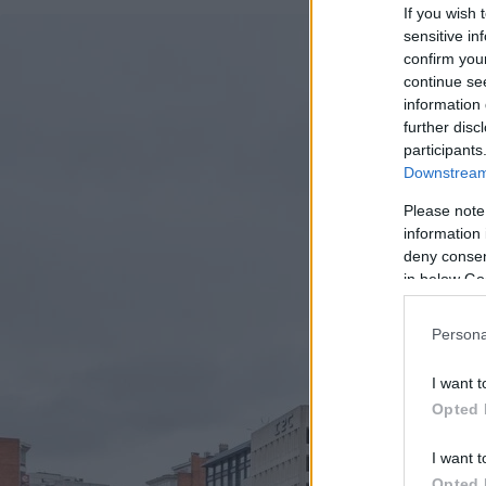
If you wish 
sensitive in
confirm you
continue se
information 
further disc
participants
Downstream 
Please note
information 
deny consent
in below Go
Persona
I want t
Opted 
I want t
Opted 