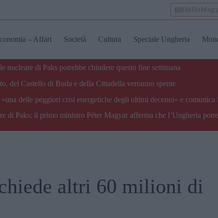
HelloMag
conomia – Affari
Società
Cultura
Speciale Ungheria
Mon
ale nucleare di Paks potrebbe chiudere questo fine settimana
o, del Castello di Buda e della Cittadella verranno spente
«una delle peggiori crisi energetiche degli ultimi decenni» e comunica 
are di Paks; il primo ministro Péter Magyar afferma che l’Ungheria potre
iede altri 60 milioni di