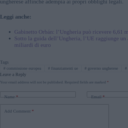
ungherese affinché adempia ai propri obblighi legali.
Leggi anche:
Gabinetto Orbán: l’Ungheria può ricevere 6,61 m
Sotto la guida dell’Ungheria, l’UE raggiunge un a
miliardi di euro
Tags
#
commissione europea
#
finanziamenti ue
#
governo ungherese
#
Leave a Reply
Your email address will not be published.
Required fields are marked
*
Name
*
Email
*
Add Comment
*