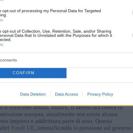
to opt-out of processing my Personal Data for Targeted
ing.
In
o opt-out of Collection, Use, Retention, Sale, and/or Sharing
ersonal Data that Is Unrelated with the Purposes for which it
lected.
In
consents
CONFIRM
ok.com/Commissione europea
Data Deletion
Data Access
Privacy Policy
strale di un milione di euro, il che significa che il
il crescente debito. Inoltre, il debito ora cresce di
mmissione europea, attualmente non esiste alcuna
sto importo o addirittura parte di esso. Questa
altri
Fondi UE
, intensificando la pressione sul governo