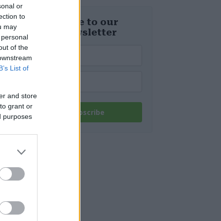
Budapest una
sonal or
reliquia della
ection to
Seconda guerra
Subscribe to our
ou may
mondiale da
daily newsletter
tempo perduta
 personal
out of the
 downstream
B’s List of
er and store
to grant or
Subscribe
ed purposes