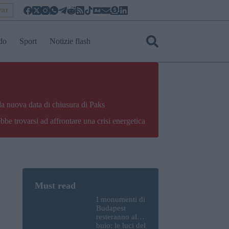
yar
do
Sport
Notizie flash
la nuova data di chiusura di Paks
bbe trovarsi ad affrontare una crisi energetica
I monumenti di
Budapest
resteranno al
buio: le luci del