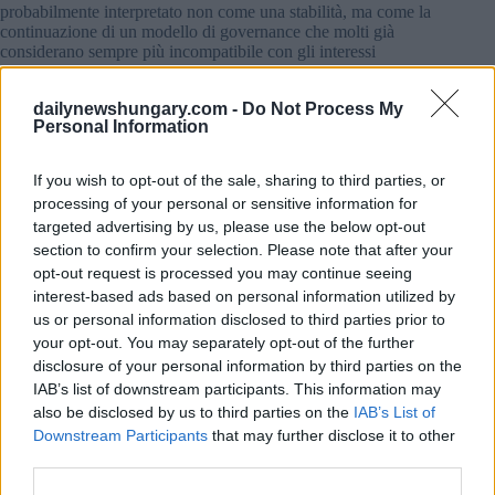
probabilmente interpretato non come una stabilità, ma come la
continuazione di un modello di governance che molti già
considerano sempre più incompatibile con gli interessi
strategici collettivi dell’UE.
dailynewshungary.com -
Do Not Process My
I funzionari citati da Portfolio affermano che in un’atmosfera
Personal Information
del genere l’Ungheria avrebbe ancora meno probabilità di
essere trattata come un partner pienamente fidato su dossier
sensibili, soprattutto quelli che riguardano la difesa, le
If you wish to opt-out of the sale, sharing to third parties, or
sanzioni, la condivisione di intelligence o l’Ucraina.
processing of your personal or sensitive information for
targeted advertising by us, please use the below opt-out
Ciò probabilmente ridurrebbe ulteriormente il margine di
section to confirm your selection. Please note that after your
manovra di Budapest nei principali negoziati dell’UE,
opt-out request is processed you may continue seeing
compresi i quadri finanziari e di difesa.
interest-based ads based on personal information utilized by
us or personal information disclosed to third parties prior to
Se Tisza vince: nessuna luna di miele istantanea
your opt-out. You may separately opt-out of the further
Un governo guidato da Péter Magyar potrebbe essere accolto
disclosure of your personal information by third parties on the
con toni più positivi, ma gli addetti ai lavori di Bruxelles
IAB’s list of downstream participants. This information may
mettono in guardia dalle aspettative di un disgelo diplomatico
also be disclosed by us to third parties on the
IAB’s List of
immediato.
Downstream Participants
that may further disclose it to other
third parties.
Anche i funzionari dell’UE più ottimisti, secondo quanto
riferito, si aspettano mesi o addirittura anni di stretto