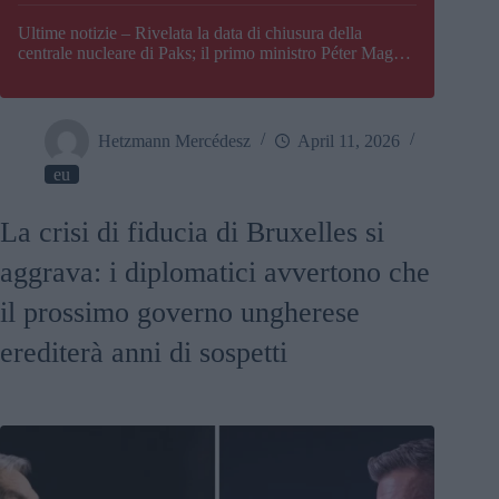
Paks
Ultime notizie – Rivelata la data di chiusura della
centrale nucleare di Paks; il primo ministro Péter Magyar
afferma che l’Ungheria potrebbe trovarsi ad affrontare
una crisi energetica
Hetzmann Mercédesz
April 11, 2026
eu
La crisi di fiducia di Bruxelles si
aggrava: i diplomatici avvertono che
il prossimo governo ungherese
erediterà anni di sospetti