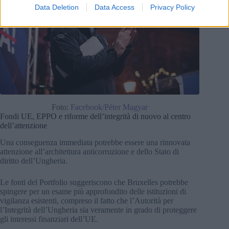
Data Deletion
Data Access
Privacy Policy
Foto:
Facebook/Péter Magyar
Fondi UE, EPPO e riforme dell’integrità di nuovo al centro
dell’attenzione
Una conseguenza immediata potrebbe essere una rinnovata
attenzione all’architettura anticorruzione e dello Stato di
diritto dell’Ungheria.
Le fonti del Portfolio suggeriscono che Bruxelles potrebbe
spingere per un esame più approfondito delle istituzioni di
vigilanza esistenti, compreso il fatto che l’Autorità per
l’Integrità dell’Ungheria sia veramente in grado di proteggere
gli interessi finanziari dell’UE.