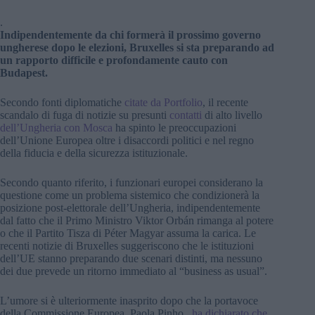
.
Indipendentemente da chi formerà il prossimo governo
ungherese dopo le elezioni, Bruxelles si sta preparando ad
un rapporto difficile e profondamente cauto con
Budapest.
Secondo fonti diplomatiche
citate da Portfolio
, il recente
scandalo di fuga di notizie su presunti
contatti
di alto livello
dell’Ungheria con Mosca
ha spinto le preoccupazioni
dell’Unione Europea oltre i disaccordi politici e nel regno
della fiducia e della sicurezza istituzionale.
Secondo quanto riferito, i funzionari europei considerano la
questione come un problema sistemico che condizionerà la
posizione post-elettorale dell’Ungheria, indipendentemente
dal fatto che il Primo Ministro Viktor Orbán rimanga al potere
o che il Partito Tisza di Péter Magyar assuma la carica. Le
recenti notizie di Bruxelles suggeriscono che le istituzioni
dell’UE stanno preparando due scenari distinti, ma nessuno
dei due prevede un ritorno immediato al “business as usual”.
L’umore si è ulteriormente inasprito dopo che la portavoce
della Commissione Europea, Paola Pinho
, ha dichiarato che