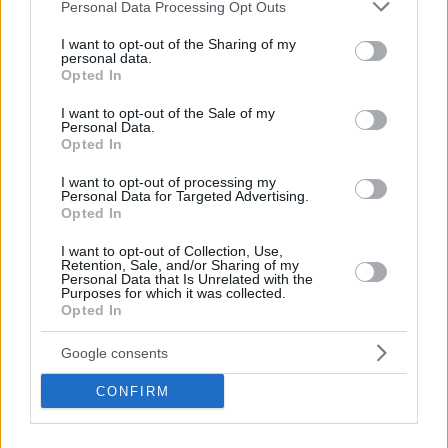
Please note that this website/app uses one or more Google
Personal Data Processing Opt Outs
monitoraggio prima di poter ricostruire la fiducia. Il motivo è
services and may gather and store information including but
semplice: Bruxelles vede sempre più la questione come
not limited to your visit or usage behaviour. You may click to
I want to opt-out of the Sharing of my
istituzionale piuttosto che puramente politica.
personal data.
grant or deny consent to Google and its third-party tags to
Opted In
use your data for below specified purposes in below Google
Un nuovo governo erediterebbe comunque ministeri, reti
consent section.
diplomatiche, strutture di intelligence e organismi statali che,
I want to opt-out of the Sale of my
Personal Data.
secondo molti nell’UE, richiedono una seria revisione
Opted In
dell’integrità.
I want to opt-out of processing my
Ciò significa che anche un cambiamento politico radicale a
Personal Data for Targeted Advertising.
Budapest non sbloccherebbe automaticamente la piena
Opted In
fiducia, il congelamento dei finanziamenti e la cooperazione
senza intoppi.
I want to opt-out of Collection, Use,
Retention, Sale, and/or Sharing of my
Personal Data that Is Unrelated with the
Al contrario, i diplomatici si aspettano un lungo periodo di
Purposes for which it was collected.
prova, durante il quale l’Ungheria dovrà dimostrare che le
Opted In
riforme sono reali, durature e integrate nell’amministrazione
statale.
Google consents
CONFIRM