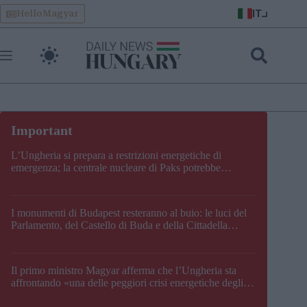
Skip
IT
HelloMagyar
to
content
L’Ungheria si prepara a restrizioni energetiche di
emergenza; la centrale nucleare di Paks potrebbe
chiudere questo fine settimana
I monumenti di Budapest resteranno al buio: le luci del
Parlamento, del Castello di Buda e della Cittadella
verranno spente
Il primo ministro Magyar afferma che l’Ungheria sta
affrontando «una delle peggiori crisi energetiche degli
ultimi decenni» e comunica la nuova data di chiusura di