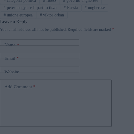
#
categoria politica
#
fidesz
#
governo ungherese
#
peter magyar e il partito tisza
#
Russia
#
ungherese
#
unione europea
#
viktor orban
Leave a Reply
Your email address will not be published.
Required fields are marked
*
Name
*
Email
*
Website
Add Comment
*