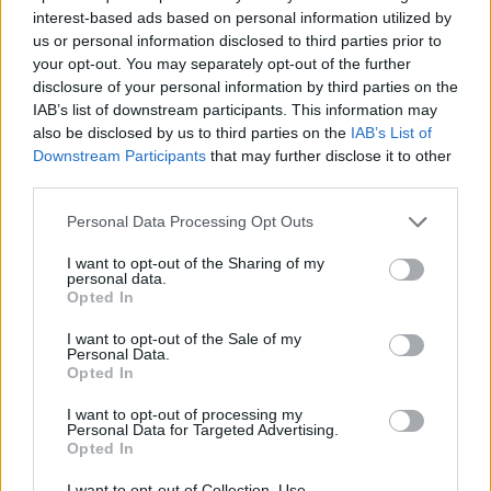
Tendenze dell’
immobiliare ungherese per gli espatriati
interest-based ads based on personal information utilized by
nel 2026
us or personal information disclosed to third parties prior to
your opt-out. You may separately opt-out of the further
Politica in Ungheria
disclosure of your personal information by third parties on the
La Germania ha lanciato una minaccia aperta senza
IAB’s list of downstream participants. This information may
precedenti contro l’Ungheria,
afferma il FM Szijjártó.
also be disclosed by us to third parties on the
IAB’s List of
L
‘UE attende le elezioni ungheresi
prima di dare un
Downstream Participants
that may further disclose it to other
pugno in faccia a Putin con un nuovo divieto, afferma
third parties.
il Ministro della Difesa Szijjártó.
Please note that this website/app uses one or more Google
Personal Data Processing Opt Outs
Notizie aggiuntive
services and may gather and store information including but
not limited to your visit or usage behaviour. You may click to
I want to opt-out of the Sharing of my
L’ungherese
MOL cerca il petrolio sul lago Balaton
dal
personal data.
cielo
grant or deny consent to Google and its third-party tags to
Opted In
La Serbia acquisisce missili ipersonici
per difendersi
use your data for below specified purposes in below Google
dalla formazione di una coalizione ‘anti-Serbia’ nei
consent section.
I want to opt-out of the Sale of my
Balcani
Personal Data.
Opted In
I want to opt-out of processing my
Personal Data for Targeted Advertising.
Tags
Opted In
#
categoria notizie rapide
#
cosa è successo oggi in ungheria
#
ungheria
I want to opt-out of Collection, Use,