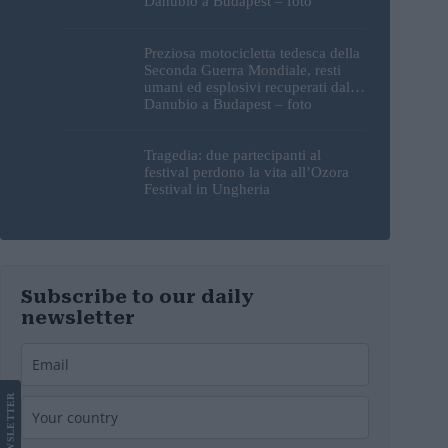
Danubio a Budapest – foto
Preziosa motocicletta tedesca della
Seconda Guerra Mondiale, resti
umani ed esplosivi recuperati dal
Danubio a Budapest – foto
Tragedia: due partecipanti al
festival perdono la vita all’Ozora
Festival in Ungheria
Subscribe to our daily
newsletter
LETTER