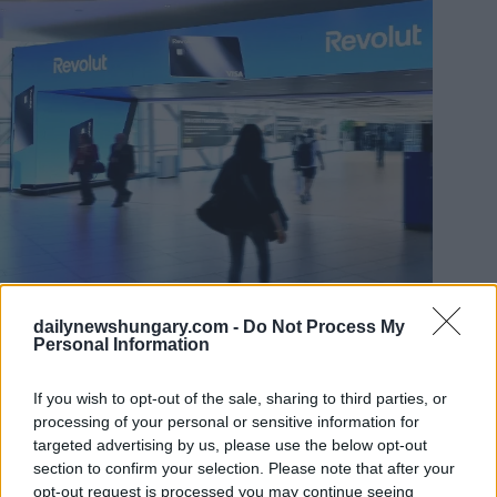
Foto:
Facebook/Revolut
dailynewshungary.com -
Do Not Process My
Economia
Personal Information
Carenza di carburante incombente in Ungheria?
Le
If you wish to opt-out of the sale, sharing to third parties, or
riserve di petrolio sono al minimo storico, vengono
introdotti limiti di quantità
processing of your personal or sensitive information for
Gravi irregolarità nell’impianto di batterie CATL di
targeted advertising by us, please use the below opt-out
Debrecen
: i lavoratori lamentano un’intossicazione –
section to confirm your selection. Please note that after your
foto
opt-out request is processed you may continue seeing