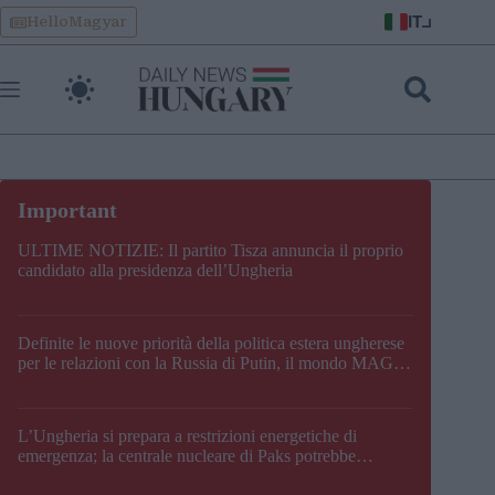
Skip
IT
HelloMagyar
to
content
ULTIME NOTIZIE: Il partito Tisza annuncia il proprio
candidato alla presidenza dell’Ungheria
Definite le nuove priorità della politica estera ungherese
per le relazioni con la Russia di Putin, il mondo MAGA,
l’UE, il V4, la NATO e i Balcani
L’Ungheria si prepara a restrizioni energetiche di
emergenza; la centrale nucleare di Paks potrebbe
chiudere questo fine settimana