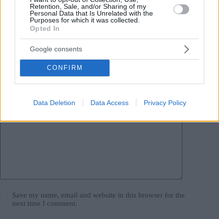
Retention, Sale, and/or Sharing of my
Leave a Reply
Personal Data that Is Unrelated with the
Purposes for which it was collected.
Your email address will not be published.
Required fields are marked
*
Opted In
Name
*
Google consents
Email
*
CONFIRM
Website
Data Deletion
Data Access
Privacy Policy
Add Comment
*
Save my name, email and website in this browser for the
next time I comment.