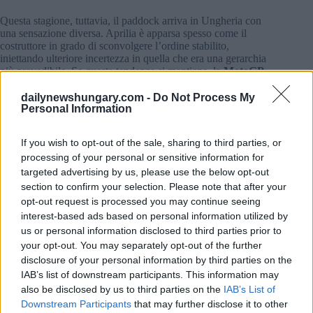
Questa stagione, tuttavia, il paddock arriva in Ungheria con
una sensazione diversa. Aprilia è apparsa spesso come il
costruttore in grado di sconvolgere l’ordine stabilito,
iniettando ulteriore incertezza in quella che era una gerarchia
più prevedibile. Se questa tendenza si mantiene, la
MotoGP
in Ungheria
potrebbe diventare un appuntamento cruciale,
non solo per i punti, ma anche per la fiducia verso il cuore del
dailynewshungary.com -
Do Not Process My
Personal Information
periodo estivo.
Il Balaton Park è il tipo di circuito che può ribaltare
If you wish to opt-out of the sale, sharing to third parties, or
rapidamente le aspettative. Un pilota che fatica a trovare il
processing of your personal or sensitive information for
ritmo nelle chicane può perdere tempo in più punti al giro,
targeted advertising by us, please use the below opt-out
mentre coloro che “ci sanno fare” possono trasformare i
section to confirm your selection. Please note that after your
piccoli guadagni in un vantaggio decisivo, mantenendo la
moto bilanciata e gli pneumatici nella giusta finestra.
opt-out request is processed you may continue seeing
interest-based ads based on personal information utilized by
La storia ungherese della MotoGP: dall’Hungaroring al Lago
us or personal information disclosed to third parties prior to
Balaton
your opt-out. You may separately opt-out of the further
disclosure of your personal information by third parties on the
Il rapporto della MotoGP con l’Ungheria è breve ma
IAB’s list of downstream participants. This information may
memorabile. Il Paese è entrato per la prima volta nel
also be disclosed by us to third parties on the
IAB’s List of
calendario dei Gran Premi nel
1990
, quando il campionato
del mondo ha corso all’
Hungaroring
, vicino a Budapest.
Downstream Participants
that may further disclose it to other