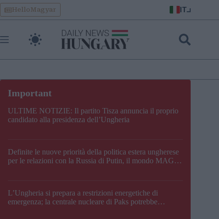
Skip
IT
HelloMagyar
to
content
ULTIME NOTIZIE: Il partito Tisza annuncia il proprio
candidato alla presidenza dell’Ungheria
Definite le nuove priorità della politica estera ungherese
per le relazioni con la Russia di Putin, il mondo MAGA,
l’UE, il V4, la NATO e i Balcani
L’Ungheria si prepara a restrizioni energetiche di
emergenza; la centrale nucleare di Paks potrebbe
chiudere questo fine settimana