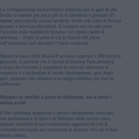
La configurazione motociclistica utilizzata per le gare di alto
livello si estende per poco più di 4 chilometri e presenta
17
curve
, mescolando sezioni tecniche strette con zone di frenata
pesante e brevi accelerazioni. Il carattere del circuito pone
l’accento sulla stabilità in frenata e sui rapidi cambi di
direzione – il tipo di pista in cui la fiducia del pilota
sull’avantreno può decidere l’intero weekend.
Mentre le moto della MotoGP possono superare i 300 km/h in
generale, si prevede che il layout di Balaton Park premierà
coloro che riescono a mantenere la velocità attraverso le
sequenze e a inchiodare le uscite ripetutamente, giro dopo
giro, piuttosto che affidarsi a un lungo rettilineo per fare la
differenza.
Márquez ha stabilito il punto di riferimento, ma la storia è
andata avanti
Il fine settimana ungherese è ancora strettamente associato
alla performance di spicco di Márquez dello scorso anno,
quando combinò la sua caratteristica aggressività con il
controllo necessario per mantenere le gomme vive ed evitare
errori costosi.