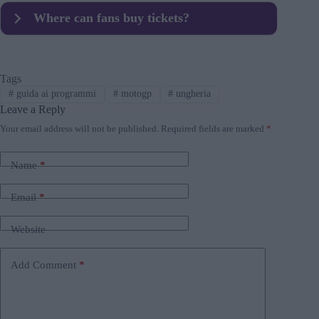
The motorcycle layout is just over 4 km long with
Where can fans buy tickets?
u003cstrongu003e17 cornersu003c/strongu003e, built
around demanding braking zones and technical
Tickets are available through MotoGP’s official ticket
sequences.
platform online.
Tags
#
guida ai programmi
#
motogp
#
ungheria
Leave a Reply
Your email address will not be published.
Required fields are marked
*
Name
*
Email
*
Website
Add Comment
*