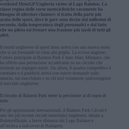
weekend MotoGP Ungheria vicino al Lago Balaton. La
classe regina delle corse motociclistiche raramente ha
bisogno di ulteriore clamore: si tratta della parte più
acuta dello sport, dove le gare sono decise dai millesimi di
secondo, dalla temperatura degli pneumatici e dal fatto
che un pilota osi frenare una frazione più tardi di tutti gli
altri.
Il round ungherese di quest’anno arriva con una nuova storia
che si sta formando in cima alla griglia. La scorsa stagione,
l’attore principale al Balaton Park è stato Marc Márquez, che
ha offerto una prestazione accattivante su un circuito che
richiede un impegno totale. Da allora, il quadro competitivo è
cambiato e il paddock arriva con nuove domande sullo
slancio, sui macchinari e su chi può veramente padroneggiare
il tracciato ungherese.
Il circuito di Balaton Park mette la precisione al di sopra di
tutto
Per gli appassionati internazionali, il Balaton Park Circuit è
uno dei più recenti circuiti motoristici ungheresi, situato a
Balatonfőkajár, a breve distanza dal Lago Balaton e
all’incirca a sud-ovest di Budapest.