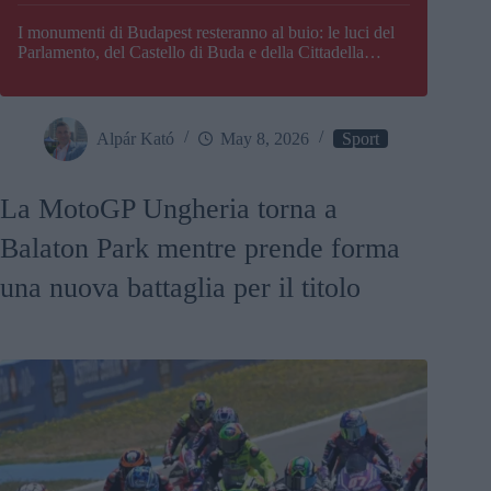
I monumenti di Budapest resteranno al buio: le luci del
Parlamento, del Castello di Buda e della Cittadella
verranno spente
Alpár Kató
May 8, 2026
Sport
La MotoGP Ungheria torna a
Balaton Park mentre prende forma
una nuova battaglia per il titolo