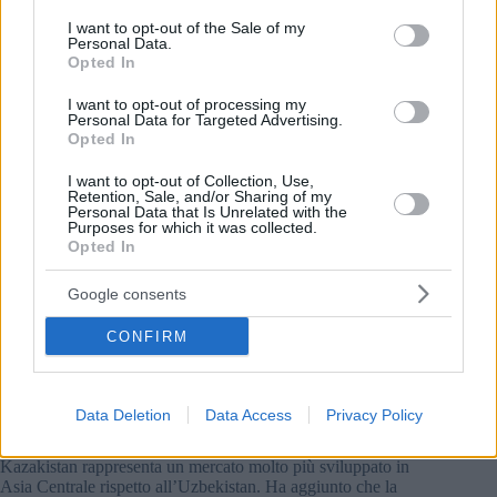
dell’Europa centrale e orientale. Secondo la strategia
consent section.
I want to opt-out of the Sale of my
dichiarata pubblicamente, la banca entrerà in nuovi mercati
Personal Data.
solo se riuscirà ad assicurarsi una posizione tra i primi cinque
Opted In
operatori attraverso un’unica acquisizione.
I want to opt-out of processing my
Personal Data for Targeted Advertising.
Opted In
I want to opt-out of Collection, Use,
Retention, Sale, and/or Sharing of my
Personal Data that Is Unrelated with the
Purposes for which it was collected.
Opted In
Google consents
CONFIRM
Data Deletion
Data Access
Privacy Policy
Foto: FB/JÉG – Jövőt Építők Generációja
Gábor Bukta, analista capo di Concorde, ha notato che il
Kazakistan rappresenta un mercato molto più sviluppato in
Asia Centrale rispetto all’Uzbekistan. Ha aggiunto che la