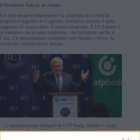
Il Presidente Sulyok ad Astana
Un altro progetto importante è la creazione di un hub di
trasporto e logistica in Ungheria. Il relativo accordo è stato
raggiunto lo scorso anno. A questo proposito, KTZ Express è
in trattative con la parte ungherese, che includono anche la
Cina. Un memorandum congiunto sarà firmato a breve, ha
osservato l’ambasciatore kazako.
L’amministratore delegato di OTP Bank, Sándor Csányi.
Foto: FB/Borsa Valori di Budapest
L’oratore ha anche annunciato che il Kazakistan e l’Ungheria