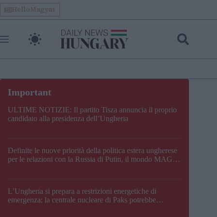
Skip
HelloMagyar
to
content
ULTIME NOTIZIE: Il partito Tisza annuncia il proprio
candidato alla presidenza dell’Ungheria
Definite le nuove priorità della politica estera ungherese
per le relazioni con la Russia di Putin, il mondo MAGA,
l’UE, il V4, la NATO e i Balcani
L’Ungheria si prepara a restrizioni energetiche di
emergenza; la centrale nucleare di Paks potrebbe
chiudere questo fine settimana