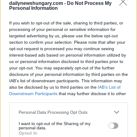
hanno completato i colloqui per un fondo di investimento del
dailynewshungary.com -
Do Not Process My
valore di 100 milioni di dollari USA. “Si prevede di firmare
Personal Information
presto un accordo per la creazione del fondo presso il Centro
Finanziario Internazionale di Astana”.
If you wish to opt-out of the sale, sharing to third parties, or
processing of your personal or sensitive information for
Come riportato in precedenza, il Capo di Stato Kassym-
targeted advertising by us, please use the below opt-out
Jomart Tokayev ha tenuto dei negoziati con il suo omologo
section to confirm your selection. Please note that after your
ungherese Tamás Sulyok, arrivato ad Astana per una visita
ufficiale.
opt-out request is processed you may continue seeing
interest-based ads based on personal information utilized by
Leggi anche:
us or personal information disclosed to third parties prior to
your opt-out. You may separately opt-out of the further
Attenzione ai clienti di Revolut, Wise e altri: i
prelievi
disclosure of your personal information by third parties on the
di contanti gratuiti terminano nella banca più grande
IAB’s list of downstream participants. This information may
dell’Ungheria
.
also be disclosed by us to third parties on the
IAB’s List of
Nuovo amministratore delegato alla guida
della
Downstream Participants
that may further disclose it to other
principale banca ungherese OTP
third parties.
OTP potrebbe avere 3-3,5 miliardi di euro disponibili per
Please note that this website/app uses one or more Google
Personal Data Processing Opt Outs
acquisizioni
services and may gather and store information including but
not limited to your visit or usage behaviour. You may click to
I want to opt-out of the Sharing of my
OTP Bank ha dichiarato a
Világgazdaság
, un’agenzia di
personal data.
stampa economica ungherese, che sta esplorando attivamente
grant or deny consent to Google and its third-party tags to
Opted In
nuove opportunità di acquisizione, in particolare nella regione
use your data for below specified purposes in below Google