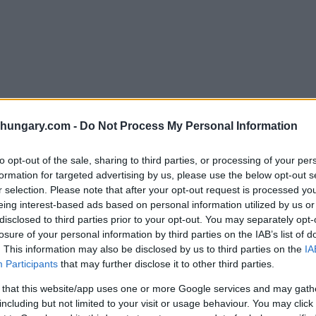
 balcone sin dalla pandemia Leggi di seguito per i
rezzo degli alloggi e su come questi sono stati
shungary.com -
Do Not Process My Personal Information
to opt-out of the sale, sharing to third parties, or processing of your per
la annunci pubblicitari per gli appartamenti di
formation for targeted advertising by us, please use the below opt-out s
ogno molto più alto di condomini con appartamenti
r selection. Please note that after your opt-out request is processed y
eing interest-based ads based on personal information utilized by us or
disclosed to third parties prior to your opt-out. You may separately opt-
losure of your personal information by third parties on the IAB’s list of
.com aggiunge: Sebbene la pandemia sia prossima alla
. This information may also be disclosed by us to third parties on the
IA
gli alloggi con balcone è aumentato Rispetto ai tempi
Participants
that may further disclose it to other third parties.
lloggi è ora alle porte.”
 that this website/app uses one or more Google services and may gath
sone hanno mostrato più interesse per l’alloggio senza
including but not limited to your visit or usage behaviour. You may click 
 stesso numero di opzioni abitative presentate con