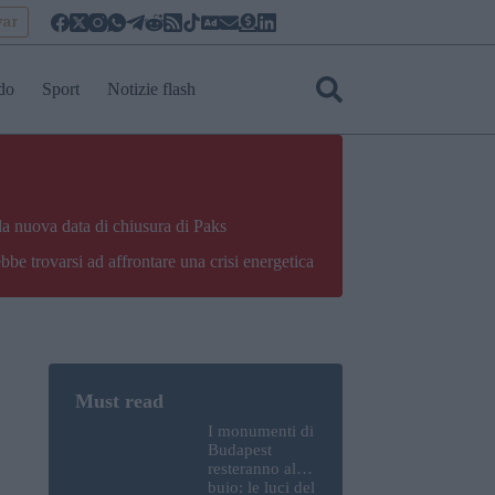
yar
do
Sport
Notizie flash
la nuova data di chiusura di Paks
bbe trovarsi ad affrontare una crisi energetica
I monumenti di
Budapest
resteranno al
buio: le luci del