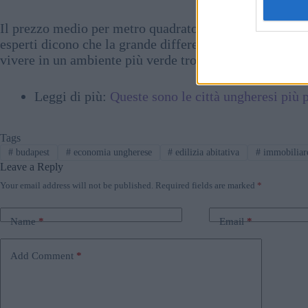
Il prezzo medio per metro quadrato degli appartamenti si
esperti dicono che la grande differenza di prezzo può es
vivere in un ambiente più verde trovano una percentual
Leggi di più:
Queste sono le città ungheresi più
Tags
#
budapest
#
economia ungherese
#
edilizia abitativa
#
immobiliar
Leave a Reply
Your email address will not be published.
Required fields are marked
*
Name
*
Email
*
Add Comment
*