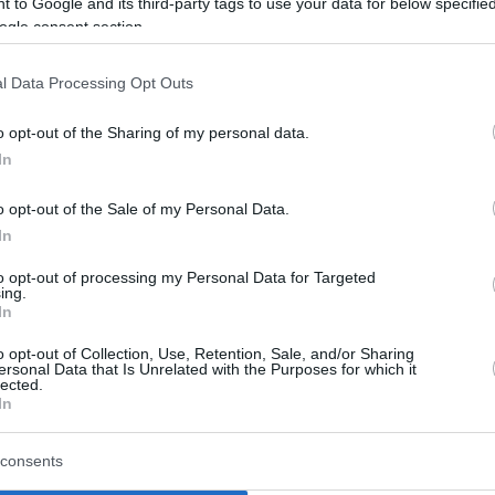
 to Google and its third-party tags to use your data for below specifi
2021 si è registrato un aumento del 5% dell’interesse
ogle consent section.
l Data Processing Opt Outs
nore (o semplicemente qualcosa in più) per la vita pre-
ni con i balconi, indipendentemente dalla disposizione,
o opt-out of the Sharing of my personal data.
In
e per i condomini intorno alla capitale Budapest è ora
 sviluppo della città approfondisce ulteriormente
o opt-out of the Sale of my Personal Data.
In
to opt-out of processing my Personal Data for Targeted
li affitti di Budapest
ing.
In
li
o opt-out of Collection, Use, Retention, Sale, and/or Sharing
ersonal Data that Is Unrelated with the Purposes for which it
lected.
 appartamenti con balcone è strettamente correlato al
In
 con balcone è aumentato del 15,3%, mentre il prezzo
 12%. Nel 2022 il prezzo medio al metro quadrato del
consents
 circa 2.280 euro.