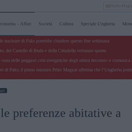
HelloMag
conomia – Affari
Società
Cultura
Speciale Ungheria
Mon
ale nucleare di Paks potrebbe chiudere questo fine settimana
o, del Castello di Buda e della Cittadella verranno spente
«una delle peggiori crisi energetiche degli ultimi decenni» e comunica 
are di Paks; il primo ministro Péter Magyar afferma che l’Ungheria potre
ari
e preferenze abitative a