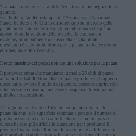
“La patata ungherese sarà difficile da trovare nei negozi dopo
gennaio.”
Éva Kulich, l’addetto stampa dell’Associazione Nazionale
Patate, ha detto a 444.hu in un sondaggio sul mercato delle
patate pubblicato venerdì Kulich ha fatto notare che già ad
agosto, dopo la stagione della raccolta, la carenza era
evidente, principalmente a causa della siccità, infatti
quest’anno è stato molto brutto per la patata in diverse regioni
europee, ha scritto
Telex.hu
.
Il tetto massimo dei prezzi non era una soluzione per la patata
Il portavoce stima che mangiamo in media 26 chili di patate
all’anno Le 144.000 tonnellate di patate prodotte in Ungheria
quest’anno, ovvero 8 milioni di persone, possono coprire solo
i due terzi dei consumi, anche senza esigenze di ristorazione
pubblica e ristorazione.
L’Ungheria non è autosufficiente per quanto riguarda le
patate da anni; e la superficie seminata a patate e il numero di
produttori sono in calo da anni Il tetto massimo dei prezzi su
di essa ha reso più difficile la situazione per i produttori Il
governo l’ha imposta all’inizio di novembre, e a differenza di
altri prodotti, si applica non solo a una varietà specifica ma a