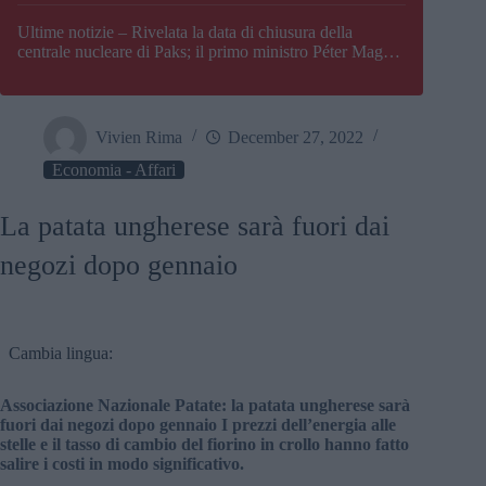
Paks
Ultime notizie – Rivelata la data di chiusura della
centrale nucleare di Paks; il primo ministro Péter Magyar
afferma che l’Ungheria potrebbe trovarsi ad affrontare
una crisi energetica
Vivien Rima
December 27, 2022
Economia - Affari
La patata ungherese sarà fuori dai
negozi dopo gennaio
Cambia lingua:
Associazione Nazionale Patate: la patata ungherese sarà
fuori dai negozi dopo gennaio I prezzi dell’energia alle
stelle e il tasso di cambio del fiorino in crollo hanno fatto
salire i costi in modo significativo.