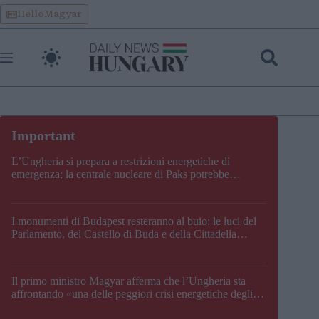
Skip
HelloMagyar
to
content
L’Ungheria si prepara a restrizioni energetiche di
emergenza; la centrale nucleare di Paks potrebbe
chiudere questo fine settimana
I monumenti di Budapest resteranno al buio: le luci del
Parlamento, del Castello di Buda e della Cittadella
verranno spente
Il primo ministro Magyar afferma che l’Ungheria sta
affrontando «una delle peggiori crisi energetiche degli
ultimi decenni» e comunica la nuova data di chiusura di