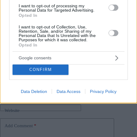
I want to opt-out of processing my
Leggi anche:
Ecco la ricetta della tradizionale
Personal Data for Targeted Advertising.
pasticceria natalizia ungherese: bejgli
Opted In
I want to opt-out of Collection, Use,
Tags
Retention, Sale, and/or Sharing of my
Personal Data that Is Unrelated with the
#
crisi energetica in ungheria
#
economia
Purposes for which it was collected.
Opted In
#
economia ungherese
#
tetto massimo dei prezzi
#
ungheria
Google consents
Leave a Reply
Your email address will not be published.
Required fields are marked
*
CONFIRM
Name
*
Data Deletion
Data Access
Privacy Policy
Email
*
Website
Add Comment
*