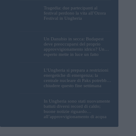
Tragedia: due partecipanti al
festival perdono la vita all’Ozora
Festival in Ungheria
Un Danubio in secca: Budapest
deve preoccuparsi del proprio
approvvigionamento idrico? Un
esperto mette in luce un fatto
sorprendente
L’Ungheria si prepara a restrizioni
energetiche di emergenza; la
centrale nucleare di Paks potrebbe
chiudere questo fine settimana
In Ungheria sono stati nuovamente
battuti diversi record di caldo;
buone notizie riguardo
all’approvvigionamento di acqua
potabile