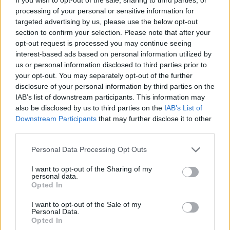
Prezzi dell’energia alle stelle
processing of your personal or sensitive information for
Come generalmente accade per i prodotti alimentari, la
targeted advertising by us, please use the below opt-out
produzione di patate consuma molta energia e consuma molti
section to confirm your selection. Please note that after your
pesticidi e fertilizzanti. L’Ungheria importa i semi dall’estero,
opt-out request is processed you may continue seeing
ovviamente al prezzo di euro. Poi c’è l’irrigazione, la raccolta,
interest-based ads based on personal information utilized by
la cernita e la pulizia. Il 90% della patata ungherese viene
us or personal information disclosed to third parties prior to
consegnata ai negozi lavata con le macchine, se parliamo di
your opt-out. You may separately opt-out of the further
quantità industriali. Inoltre, i prodotti devono essere imballati,
trasportati e immagazzinati in condizioni speciali.
disclosure of your personal information by third parties on the
IAB’s list of downstream participants. This information may
L’impennata dei prezzi dell’energia e il crollo del tasso di
also be disclosed by us to third parties on the
IAB’s List of
cambio del fiorino hanno fatto aumentare significativamente
Downstream Participants
that may further disclose it to other
questi costi.
third parties.
Please note that this website/app uses one or more Google
Nonostante il fatto che il debole fiorino e gli alti prezzi del
Personal Data Processing Opt Outs
carburante renderebbero logico incrementare la produzione
services and may gather and store information including but
interna, i supermercati stanno cercando di ridurre il deficit
not limited to your visit or usage behaviour. You may click to
I want to opt-out of the Sharing of my
importando nel modo più economico possibile Secondo
personal data.
grant or deny consent to Google and its third-party tags to
Kulich, il tetto massimo lascia ai supermercati due opzioni: o
Opted In
use your data for below specified purposes in below Google
tagliare la qualità o tagliare i profitti E poiché la seconda
consent section.
opzione raramente si svolge, ciò lascia importazioni estere di
I want to opt-out of the Sale of my
Personal Data.
qualità inferiore, ma potrebbe finire per essere una carenza di
Opted In
patate.