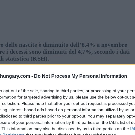
ro delle nascite è diminuito dell’8,4% a novembre
e i decessi sono diminuiti del 4,7%, secondo i dati
di statistica (KSH).
l 12% con 2.724 coppie che si sono sposate.
shungary.com -
Do Not Process My Personal Information
to opt-out of the sale, sharing to third parties, or processing of your per
formation for targeted advertising by us, please use the below opt-out s
r selection. Please note that after your opt-out request is processed y
eing interest-based ads based on personal information utilized by us or
disclosed to third parties prior to your opt-out. You may separately opt-
losure of your personal information by third parties on the IAB’s list of
. This information may also be disclosed by us to third parties on the
IA
Participants
that may further disclose it to other third parties.