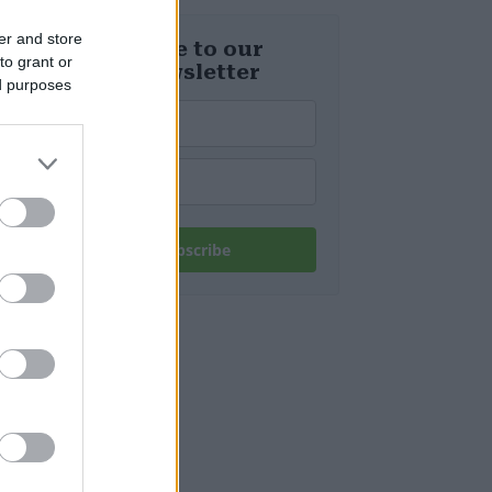
d’Europa
er and store
Subscribe to our
to grant or
daily newsletter
ed purposes
Subscribe