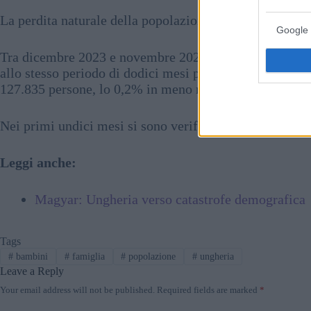
La perdita naturale della popolazione è stata di 4.071 
Google 
Tra dicembre 2023 e novembre 2024 sono nati comples
allo stesso periodo di dodici mesi prima. Complessiv
127.835 persone, lo 0,2% in meno rispetto all’anno pre
Nei primi undici mesi si sono verificati 8,1 nati vivi e 
Leggi anche:
Magyar: Ungheria verso catastrofe demografica
Tags
#
bambini
#
famiglia
#
popolazione
#
ungheria
Leave a Reply
Your email address will not be published.
Required fields are marked
*