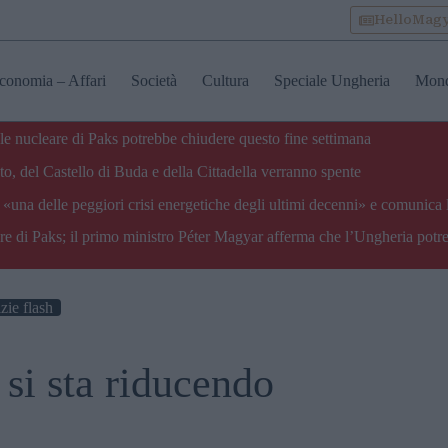
HelloMag
conomia – Affari
Società
Cultura
Speciale Ungheria
Mon
ale nucleare di Paks potrebbe chiudere questo fine settimana
o, del Castello di Buda e della Cittadella verranno spente
«una delle peggiori crisi energetiche degli ultimi decenni» e comunica 
are di Paks; il primo ministro Péter Magyar afferma che l’Ungheria potre
zie flash
si sta riducendo