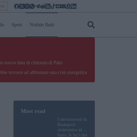
yar
do
Sport
Notizie flash
la nuova data di chiusura di Paks
bbe trovarsi ad affrontare una crisi energetica
I monumenti di
Budapest
resteranno al
buio: le luci del