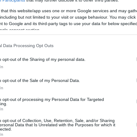
 that this website/app uses one or more Google services and may gath
including but not limited to your visit or usage behaviour. You may click 
 to Google and its third-party tags to use your data for below specifi
ogle consent section.
l Data Processing Opt Outs
o opt-out of the Sharing of my personal data.
In
o opt-out of the Sale of my Personal Data.
In
to opt-out of processing my Personal Data for Targeted
ing.
In
o opt-out of Collection, Use, Retention, Sale, and/or Sharing
Pexels
ersonal Data that Is Unrelated with the Purposes for which it
 mentre i decessi sono stati 10.267
Rapporti KSH
.
lected.
In