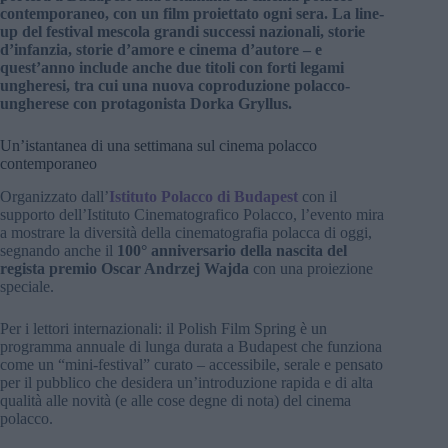
contemporaneo, con un film proiettato ogni sera. La line-
up del festival mescola grandi successi nazionali, storie
d’infanzia, storie d’amore e cinema d’autore – e
quest’anno include anche due titoli con forti legami
ungheresi, tra cui una nuova coproduzione polacco-
ungherese con protagonista Dorka Gryllus.
Un’istantanea di una settimana sul cinema polacco
contemporaneo
Organizzato dall’
Istituto Polacco di Budapest
con il
supporto dell’Istituto Cinematografico Polacco, l’evento mira
a mostrare la diversità della cinematografia polacca di oggi,
segnando anche il
100° anniversario della nascita del
regista premio Oscar Andrzej Wajda
con una proiezione
speciale.
Per i lettori internazionali: il Polish Film Spring è un
programma annuale di lunga durata a Budapest che funziona
come un “mini-festival” curato – accessibile, serale e pensato
per il pubblico che desidera un’introduzione rapida e di alta
qualità alle novità (e alle cose degne di nota) del cinema
polacco.