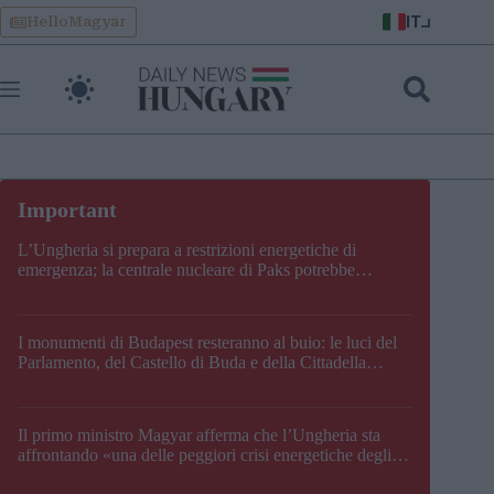
Skip
IT
HelloMagyar
to
content
L’Ungheria si prepara a restrizioni energetiche di
emergenza; la centrale nucleare di Paks potrebbe
chiudere questo fine settimana
I monumenti di Budapest resteranno al buio: le luci del
Parlamento, del Castello di Buda e della Cittadella
verranno spente
Il primo ministro Magyar afferma che l’Ungheria sta
affrontando «una delle peggiori crisi energetiche degli
ultimi decenni» e comunica la nuova data di chiusura di