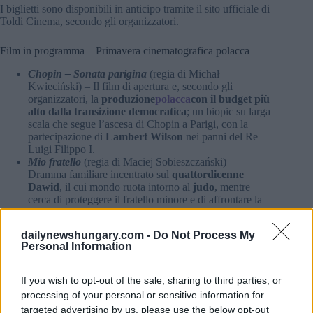
I biglietti sono disponibili in anticipo tramite il sito ufficiale di
Toldi Cinema, secondo gli organizzatori.
Film in programma – Primavera cinematografica polacca
Chopin – Sonata parigina
(regia di Michał
Kwieciński) – Il film di apertura e, secondo gli
organizzatori, la
produzione
polacca
con il budget più
alto dalla transizione democratica
; un biopic su larga
scala che segue l’ascesa di Chopin a Parigi, con la
partecipazione di
Lambert Wilson
nei panni del Re
Luigi Filippo I.
Mio fratello
(regia di Maciej Sobieszczański) –
Dramma familiare incentrato sul
quattordicenne
Dawid
, il cui mondo ruota intorno al
judo
, mentre
cerca di proteggere il fratello minore e di affrontare la
crescente tensione in casa.
Home Sweet Home
(regia di Wojciech Smarzowski) –
dailynewshungary.com -
Do Not Process My
Dramma psicologico sulla
violenza domestica
, in cui
Personal Information
una relazione apparentemente perfetta si trasforma in
un rapporto controllante e pericoloso; gli organizzatori
fanno notare che ha attirato
più di due milioni di
If you wish to opt-out of the sale, sharing to third parties, or
spettatori
in Polonia ed è diventato uno dei
maggiori
processing of your personal or sensitive information for
successi al botteghino polacco del 2025
.
targeted advertising by us, please use the below opt-out
LARP – Amore, troll e altre missioni
(dir. Kordian