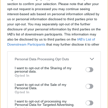
section to confirm your selection. Please note that after your
Kądziela) – Un film di formazione ambientato nel
mondo del
gioco di ruolo dal vivo (LARP)
, che segue
opt-out request is processed you may continue seeing
un’adolescente outsider alle prese con il bullismo, il
interest-based ads based on personal information utilized by
primo amore e l’autostima.
us or personal information disclosed to third parties prior to
Tatarak – Sweet Rush
(dir. Andrzej Wajda, 2009) –
your opt-out. You may separately opt-out of the further
Una proiezione tributo in occasione del centenario di
disclosure of your personal information by third parties on the
Wajda; la storia è stata
in parte ispirata da una
IAB’s list of downstream participants. This information may
novella di Sándor Márai
e vede la partecipazione di
Krystyna Janda
, nota al pubblico ungherese per aver
also be disclosed by us to third parties on the
IAB’s List of
interpretato, tra gli altri ruoli,
Mephisto
di István Szabó.
Downstream Participants
that may further disclose it to other
Refraction
(dir. Tadeusz Śliwa) – Un dramma
third parties.
romantico che, secondo gli organizzatori, utilizza un
umorismo delicato per esplorare come il legame possa
Please note that this website/app uses one or more Google
Personal Data Processing Opt Outs
essere più profondo di ciò che vediamo; la vita di un
services and may gather and store information including but
fotografo cambia dopo l’incontro con
Agata
, una
not limited to your visit or usage behaviour. You may click to
I want to opt-out of the Sharing of my
donna cieca e piena di passione per la vita.
personal data.
grant or deny consent to Google and its third-party tags to
Budapest Diary
(dir. Rafał Kapeliński) – Il film di
Opted In
chiusura e una
nuova coproduzione polacco-
use your data for below specified purposes in below Google
ungherese
: una storia
di ispirazione autobiografica
in
consent section.
I want to opt-out of the Sale of my
cui l’undicenne Irek arriva a Budapest nell’
inverno del
Personal Data.
1981
su un autobus turistico polacco;
Dorka Gryllus
Opted In
appare in un ruolo chiave.
I want to opt-out of processing my
Personal Data for Targeted Advertising.
Perché questa edizione può interessare il pubblico ungherese