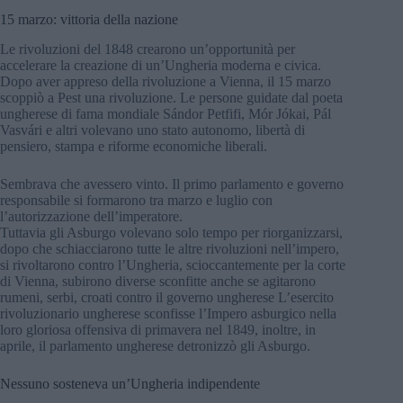
15 marzo: vittoria della nazione
Le rivoluzioni del 1848 crearono un’opportunità per
accelerare la creazione di un’Ungheria moderna e civica.
Dopo aver appreso della rivoluzione a Vienna, il 15 marzo
scoppiò a Pest una rivoluzione. Le persone guidate dal poeta
ungherese di fama mondiale Sándor Petfifi, Mór Jókai, Pál
Vasvári e altri volevano uno stato autonomo, libertà di
pensiero, stampa e riforme economiche liberali.
Sembrava che avessero vinto. Il primo parlamento e governo
responsabile si formarono tra marzo e luglio con
l’autorizzazione dell’imperatore.
Tuttavia gli Asburgo volevano solo tempo per riorganizzarsi,
dopo che schiacciarono tutte le altre rivoluzioni nell’impero,
si rivoltarono contro l’Ungheria, scioccantemente per la corte
di Vienna, subirono diverse sconfitte anche se agitarono
rumeni, serbi, croati contro il governo ungherese L’esercito
rivoluzionario ungherese sconfisse l’Impero asburgico nella
loro gloriosa offensiva di primavera nel 1849, inoltre, in
aprile, il parlamento ungherese detronizzò gli Asburgo.
Nessuno sosteneva un’Ungheria indipendente