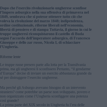
Dopo che l’esercito rivoluzionario ungherese sconfisse
l’Impero asburgico nella sua offensiva di primavera nel
1849, sembrava che si potesse ottenere tutto ciò che
voleva la rivoluzione del marzo 1848; indipendenza,
ordine costituzionale, riforme liberali nell’economia,
libertà di pensiero e di stampa Tuttavia, il giorno in cui le
truppe ungheresi riconquistarono il castello di Buda
segnò l’accordo dell’imperatore asburgico, di Francesco
Giuseppe e dello zar russo, Nicola I, di schiacciare
l’Ungheria.
Riforme lente
Le truppe russe presero parte alla lotta per la Transilvania
prima, ma gli ungheresi li sconfissero Pertanto, “il gendarme
d’Europa” decise di inviare un esercito abbastanza grande da
sé per distruggere l’esercito ungherese.
Ma perché gli Asburgo avevano bisogno di un intervento
straniero? come potrebbe un paese non sviluppato, povero e
non organizzato come l’Ungheria sconfiggere una potenza
così grande?
La prima parte del XIX secolo in Ungheria fu l’era delle