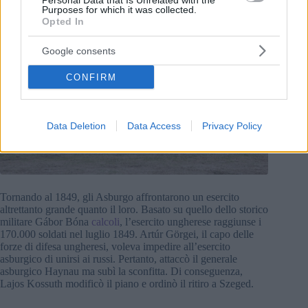
Personal Data that Is Unrelated with the
Purposes for which it was collected.
Opted In
Google consents
CONFIRM
Data Deletion
Data Access
Privacy Policy
Tornando al 1849, gli Asburgo affrontarono un esercito
altrettanto grande quanto il loro. Basato su quello dello storico
militare Gábor Bóna
calcoli
, l’esercito ungherese raggiunse i
170.000 soldati nel luglio 1849. Artúr Görgei, il capo delle
forze di difesa ungheresi, voleva impedire all’esercito
asburgico di unirsi ai russi. Pertanto, attaccò il generale
asburgico Haynau ma subì la sconfitta. Di conseguenza,
Lajos Kossuth modificò il piano e ordinò il ritiro a Szeged.