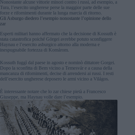
Nonostante alcune vittorie minori contro i russi, ad esempio, a
Tura, l’esercito ungherese perse la maggior parte delle sue
forze e rifornimenti durante la lunga marcia di ritorno.
Gli Asburgo diedero l’esempio nonostante l’opinione dello
zar
Esperti militari hanno affermato che la decisione di Kossuth è
stata catastrofica poiché Görgei avrebbe potuto sconfiggere
Haynau e l’esercito asburgico attorno alla moderna e
inespugnabile fortezza di Komárom.
Kossuth fuggì dal paese in agosto e nominò dittatore Gorgei.
Dopo la sconfitta di Bem vicino a Temesvár e a causa della
mancanza di rifornimenti, decise di arrendersi ai russi. I resti
dell’esercito ungherese deposero le armi vicino a Világos.
È interessante notare che lo zar chiese pietà a Francesco
Giuseppe, ma Haynau volle dare l’esempio.