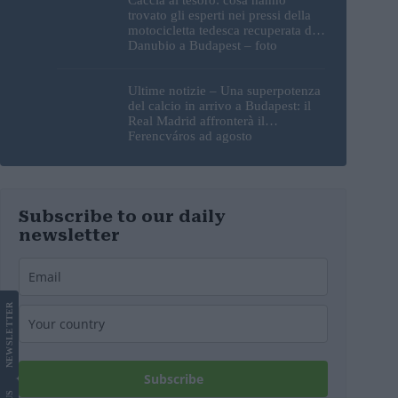
trovato gli esperti nei pressi della
motocicletta tedesca recuperata dal
Danubio a Budapest – foto
Ultime notizie – Una superpotenza
del calcio in arrivo a Budapest: il
Real Madrid affronterà il
Ferencváros ad agosto
Subscribe to our daily
newsletter
LETTER
NEWS
Subscribe
US