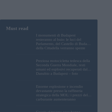
I monumenti di Budapest
resteranno al buio: le luci del
Parlamento, del Castello di Buda e
della Cittadella verranno spente
Preziosa motocicletta tedesca della
Seconda Guerra Mondiale, resti
umani ed esplosivi recuperati dal
Danubio a Budapest – foto
Enorme esplosione e incendio
devastante presso la raffineria
strategica della MOL: i prezzi del
carburante aumenteranno
nuovamente?
Caccia al tesoro: cosa hanno