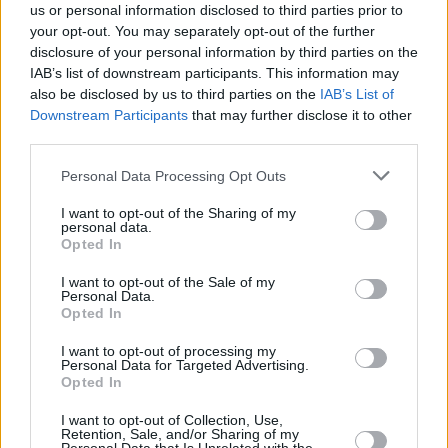
us or personal information disclosed to third parties prior to
your opt-out. You may separately opt-out of the further
disclosure of your personal information by third parties on the
IAB’s list of downstream participants. This information may
La Russia ha attaccato con 200.000 soldati
also be disclosed by us to third parties on the
IAB’s List of
I russi sapevano che gli ungheresi avrebbero fatto tutto ciò
Downstream Participants
that may further disclose it to other
che era in loro potere per salvare ciò che avevano ottenuto
third parties.
Alla fine del 1848, all’inizio del 1849, il generale polacco
Joseph Bem sconfisse diversi eserciti russi in Transilvania,
Please note that this website/app uses one or more Google
Personal Data Processing Opt Outs
così, Nicola decise di inviare un esercito in grado anche da
services and may gather and store information including but
solo di schiacciare l’Ungheria.
not limited to your visit or usage behaviour. You may click to
I want to opt-out of the Sharing of my
personal data.
grant or deny consent to Google and its third-party tags to
Di conseguenza, 200.000 soldati attaccarono l’Ungheria nel
Opted In
use your data for below specified purposes in below Google
luglio 1849 da nord-est.
Era della stessa dimensione della forza d’invasione di
consent section.
I want to opt-out of the Sale of my
Putin:
BBC ha riferito
il 23 febbraio il nuovo zar”, Vladimir
Personal Data.
Putin, ha radunato 190.000 soldati vicino ai confini
Opted In
dell’Ucraina. Se accettiamo i rapporti ucraini e americani,
quasi il 100% di quell’esercito è già in Ucraina.
I want to opt-out of processing my
Personal Data for Targeted Advertising.
Opted In
Leggi anche:
Vivi in prima persona la rievocazione
della battaglia di Isaszeg!
I want to opt-out of Collection, Use,
Retention, Sale, and/or Sharing of my