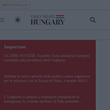
Skip
HelloMagyar
to
content
ULTIME NOTIZIE: Il partito Tisza annuncia il proprio
candidato alla presidenza dell’Ungheria
Definite le nuove priorità della politica estera ungherese
per le relazioni con la Russia di Putin, il mondo MAGA,
l’UE, il V4, la NATO e i Balcani
L’Ungheria si prepara a restrizioni energetiche di
emergenza; la centrale nucleare di Paks potrebbe
chiudere questo fine settimana