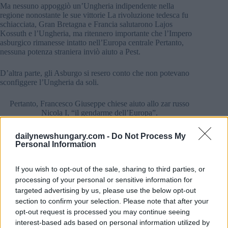
Ma nessuno appoggiò un’Ungheria indipendente nella
regione nonostante le sue vittorie La rivoluzione tedesca fu
schiacciata, Gran Bretagna e Francia salutarono Lajos
Kossuth e l’Ungheria, ma ritennero importante che l’Impero
asburgico rimanesse intatto nell’Europa centrale Pertanto,
nessuna potenza straniera inviò aiuto a Pest.
D’altra parte, gli Asburgo si resero conto che non potevano
sconfiggere l’Ungheria da soli.
Pertanto, Francesco Giuseppe chiese aiuto allo zar russo
Nicola I, “il gendarme dell’Europa”.
dailynewshungary.com -
Do Not Process My
Personal Information
If you wish to opt-out of the sale, sharing to third parties, or
processing of your personal or sensitive information for
targeted advertising by us, please use the below opt-out
section to confirm your selection. Please note that after your
opt-out request is processed you may continue seeing
interest-based ads based on personal information utilized by