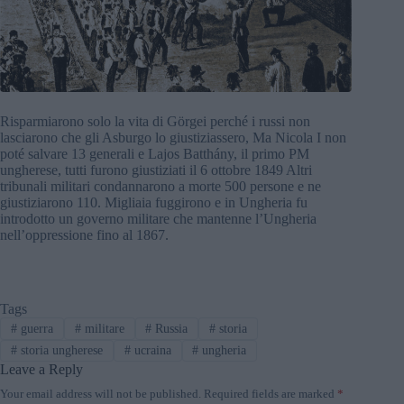
Risparmiarono solo la vita di Görgei perché i russi non
lasciarono che gli Asburgo lo giustiziassero, Ma Nicola I non
poté salvare 13 generali e Lajos Batthány, il primo PM
ungherese, tutti furono giustiziati il 6 ottobre 1849 Altri
tribunali militari condannarono a morte 500 persone e ne
giustiziarono 110. Migliaia fuggirono e in Ungheria fu
introdotto un governo militare che mantenne l’Ungheria
nell’oppressione fino al 1867.
Tags
#
guerra
#
militare
#
Russia
#
storia
#
storia ungherese
#
ucraina
#
ungheria
Leave a Reply
Your email address will not be published.
Required fields are marked
*