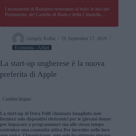
I monumenti di Budapest resteranno al buio: le luci del
Parlamento, del Castello di Buda e della Cittadella
verranno spente
Gergely Kolba
September 17, 2019
Economia - Affari
La start-up ungherese è la nuova
preferita di Apple
Cambia lingua:
La start-up di Dóra Pálfi chiamata Imagilabs non
fornisce solo dispositivi elettronici per le giovani donne
per imparare a programmare ma allo stesso tempo
costruisce una comunità attiva Per investire nella loro
app unica, l’Imagicharm, non solo ha ottenuto denaro