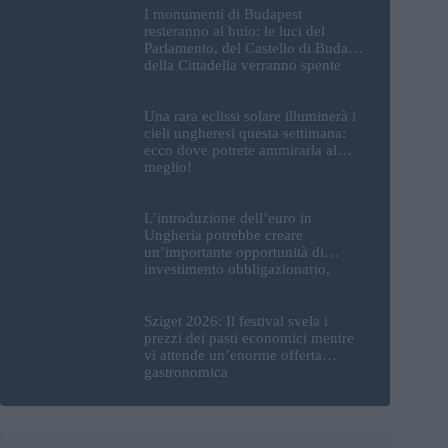
I monumenti di Budapest
resteranno al buio: le luci del
Parlamento, del Castello di Buda e
della Cittadella verranno spente
Una rara eclissi solare illuminerà i
cieli ungheresi questa settimana:
ecco dove potrete ammirarla al
meglio!
L’introduzione dell’euro in
Ungheria potrebbe creare
un’importante opportunità di
investimento obbligazionario,
secondo un analista
Sziget 2026: Il festival svela i
prezzi dei pasti economici mentre
vi attende un’enorme offerta
gastronomica