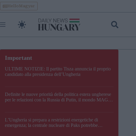
Skip
HelloMagyar
to
content
ULTIME NOTIZIE: Il partito Tisza annuncia il proprio
candidato alla presidenza dell’Ungheria
Definite le nuove priorità della politica estera ungherese
per le relazioni con la Russia di Putin, il mondo MAGA,
l’UE, il V4, la NATO e i Balcani
L’Ungheria si prepara a restrizioni energetiche di
emergenza; la centrale nucleare di Paks potrebbe
chiudere questo fine settimana