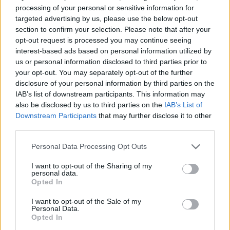
processing of your personal or sensitive information for
targeted advertising by us, please use the below opt-out
section to confirm your selection. Please note that after your
opt-out request is processed you may continue seeing
interest-based ads based on personal information utilized by
us or personal information disclosed to third parties prior to
Foto: w
your opt-out. You may separately opt-out of the further
Aziende multinazionali come la svedese Erricson se ne sono
disclosure of your personal information by third parties on the
accorta nel 2018 e le hanno invitate al loro programma di
start-up diventando il loro primo partner, questa primavera, la
IAB’s list of downstream participants. This information may
società americana Apple ha invitato le tre giovani donne,
also be disclosed by us to third parties on the
IAB’s List of
Potrebbero incontrare le più grandi menti dell’informatica
Downstream Participants
that may further disclose it to other
Inoltre, la superstar svedese Robyn ha persino ordinato loro
third parties.
un cubo di illuminazione che hanno creato immediatamente
L’azienda ha ricevuto ampi consensi e anche un reddito
Please note that this website/app uses one or more Google
Personal Data Processing Opt Outs
significativo che sarà trasformato in dispositivi più portatili e
services and may gather and store information including but
diversi altri sviluppi.
not limited to your visit or usage behaviour. You may click to
I want to opt-out of the Sharing of my
personal data.
grant or deny consent to Google and its third-party tags to
La tecnologia è il futuro ma non ci sono abbastanza donne in
Opted In
use your data for below specified purposes in below Google
questo campo Le tre giovani donne vorrebbero rendere
consent section.
questo campo più inclusivo e alzare la voce nel mondo
I want to opt-out of the Sale of my
digitale.
Personal Data.
Opted In