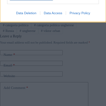
Data Deletion
Data Access
Privacy Policy
Tags
#
categoria politica
#
categoria politica ungherese
#
Russia
#
ungherese
#
viktor orban
Leave a Reply
Your email address will not be published.
Required fields are marked
*
Name
*
Email
*
Website
Add Comment
*