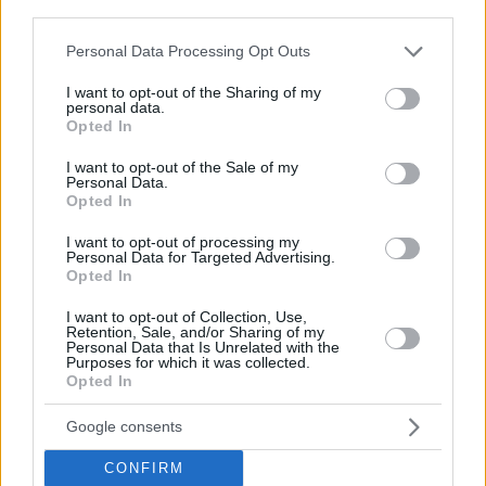
In seguito, ha elogiato le capacità di Trump di negoziare e di
third parties.
concludere accordi.
Please note that this website/app uses one or more Google
Personal Data Processing Opt Outs
Bloomberg ha verificato la trascrizione con un funzionario a
services and may gather and store information including but
conoscenza dei dettagli della conversazione telefonica.
not limited to your visit or usage behaviour. You may click to
I want to opt-out of the Sharing of my
personal data.
grant or deny consent to Google and its third-party tags to
Opted In
use your data for below specified purposes in below Google
Se ti sei perso:
consent section.
I want to opt-out of the Sale of my
Personal Data.
Il vicepresidente degli Stati 
Opted In
Uniti JD Vance invia un messaggio 
sorprendente a Péter Magyar
 su cosa 
I want to opt-out of processing my
accadrà se il premier Orbán perderà 
Personal Data for Targeted Advertising.
le elezioni - video
Opted In
Maggiore ungherese: anche gli 
I want to opt-out of Collection, Use,
Retention, Sale, and/or Sharing of my
americani non si fidano degli 
Personal Data that Is Unrelated with the
ungheresi
; esclusione dalla NATO 
Purposes for which it was collected.
all'orizzonte?
Opted In
Google consents
–
CONFIRM
video