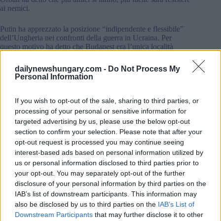
ai nemici.
Putin ha apprezzato la posizione “indipendente e flessibile”
dell’Ungheria nei confronti della guerra in Ucraina. Per
questo motivo ha detto che Budapest era l’unica località
europea accettabile per organizzare un incontro con Trump.
dailynewshungary.com -
Do Not Process My
Personal Information
If you wish to opt-out of the sale, sharing to third parties, or
processing of your personal or sensitive information for
targeted advertising by us, please use the below opt-out
section to confirm your selection. Please note that after your
opt-out request is processed you may continue seeing
interest-based ads based on personal information utilized by
us or personal information disclosed to third parties prior to
your opt-out. You may separately opt-out of the further
disclosure of your personal information by third parties on the
IAB’s list of downstream participants. This information may
also be disclosed by us to third parties on the
IAB’s List of
Foto:
Facebook/Orbán Viktor
Downstream Participants
that may further disclose it to other