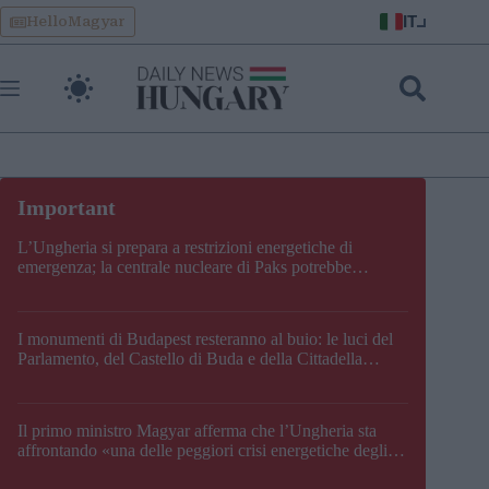
Skip
IT
HelloMagyar
to
content
L’Ungheria si prepara a restrizioni energetiche di
emergenza; la centrale nucleare di Paks potrebbe
chiudere questo fine settimana
I monumenti di Budapest resteranno al buio: le luci del
Parlamento, del Castello di Buda e della Cittadella
verranno spente
Il primo ministro Magyar afferma che l’Ungheria sta
affrontando «una delle peggiori crisi energetiche degli
ultimi decenni» e comunica la nuova data di chiusura di