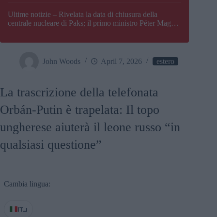
Paks
Ultime notizie – Rivelata la data di chiusura della
centrale nucleare di Paks; il primo ministro Péter Magyar
afferma che l’Ungheria potrebbe trovarsi ad affrontare
una crisi energetica
John Woods
April 7, 2026
estero
La trascrizione della telefonata
Orbán-Putin è trapelata: Il topo
ungherese aiuterà il leone russo “in
qualsiasi questione”
Cambia lingua:
IT