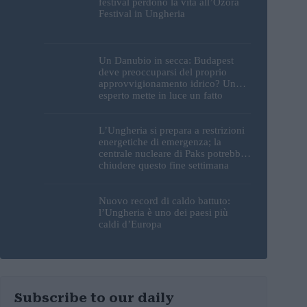
festival perdono la vita all’Ozora
Festival in Ungheria
Un Danubio in secca: Budapest
deve preoccuparsi del proprio
approvvigionamento idrico? Un
esperto mette in luce un fatto
sorprendente
L’Ungheria si prepara a restrizioni
energetiche di emergenza; la
centrale nucleare di Paks potrebbe
chiudere questo fine settimana
Nuovo record di caldo battuto:
l’Ungheria è uno dei paesi più
caldi d’Europa
Subscribe to our daily