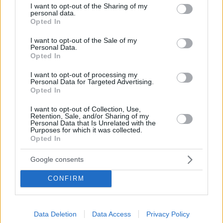
il potere in Ungheria.
not limited to your visit or usage behaviour. You may click to
I want to opt-out of the Sharing of my
personal data.
grant or deny consent to Google and its third-party tags to
Opted In
Una critica umoristica, ma puntuale
use your data for below specified purposes in below Google
consent section.
Pur avendo uno stile chiaramente comico, il segmento riflette
I want to opt-out of the Sale of my
Personal Data.
la crescente attenzione internazionale sulla direzione politica e
Opted In
la governance dell’Ungheria. Combinando l’umorismo con la
critica, lo show austriaco ha offerto ai telespettatori un ritratto
condensato e accessibile dei dibattiti chiave che circondano il
I want to opt-out of processing my
Personal Data for Targeted Advertising.
Paese.
Opted In
Secondo quanto riferito, il segmento di quasi dieci minuti
I want to opt-out of Collection, Use,
include ulteriori elementi ironici, tra cui una rivelazione
Retention, Sale, and/or Sharing of my
scherzosa su chi potrebbe essere “innamorato” di Orbán.
Personal Data that Is Unrelated with the
Purposes for which it was collected.
Guardi il video qui sotto:
Opted In
https://youtu.be/LBQHRdvSUkY?si=4B6I9a0d4cWmaSe-
Google consents
CONFIRM
Tags
#
austria
#
categoria elezioni parlamentari ungheresi 2026
#
categoria europa
#
categoria mondo
#
tv
Data Deletion
Data Access
Privacy Policy
#
ungherese
#
video