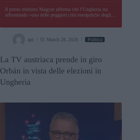
Il primo ministro Magyar afferma che l’Ungheria sta
affrontando «una delle peggiori crisi energetiche degli
ultimi decenni» e comunica la nuova data di chiusura di
Paks
api
March 28, 2026
Politica
La TV austriaca prende in giro
Orbán in vista delle elezioni in
Ungheria