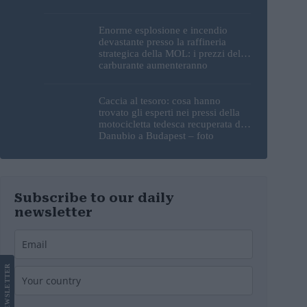
Enorme esplosione e incendio
devastante presso la raffineria
strategica della MOL: i prezzi del
carburante aumenteranno
nuovamente?
Caccia al tesoro: cosa hanno
trovato gli esperti nei pressi della
motocicletta tedesca recuperata dal
Danubio a Budapest – foto
Subscribe to our daily
newsletter
LETTER
NEWS