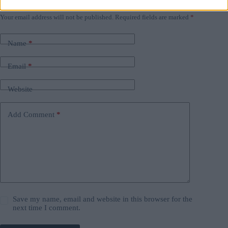
Leave a Reply
Your email address will not be published.
Required fields are marked
*
Name
*
Email
*
Website
Add Comment
*
Save my name, email and website in this browser for the
next time I comment.