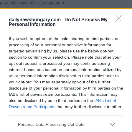
potrebbe essere già stato raggiunto
dailynewshungary.com -
Do Not Process My
se si guarda alle classifiche dal 
Personal Information
basso piuttosto che dall'alto.
If you wish to opt-out of the sale, sharing to third parties, or
Il programma ha descritto la storia di successo economico
processing of your personal or sensitive information for
dell’Ungheria come una sorta di “leggenda”, evidenziando
anche problemi in settori come l’istruzione, l’assistenza
targeted advertising by us, please use the below opt-out
sanitaria e i trasporti, il tutto attraverso una lente volutamente
section to confirm your selection. Please note that after your
ironica.
opt-out request is processed you may continue seeing
interest-based ads based on personal information utilized by
Da Felcsút a Hatvanpuszta
us or personal information disclosed to third parties prior to
your opt-out. You may separately opt-out of the further
La satira si è estesa oltre la politica, toccando figure e luoghi
disclosure of your personal information by third parties on the
strettamente associati all’élite politica ungherese. Tra le
persone citate c’è István Tiborcz, il genero del Premier, la cui
IAB’s list of downstream participants. This information may
carriera imprenditoriale è stata ritratta come una straordinaria
also be disclosed by us to third parties on the
IAB’s List of
ascesa.
Downstream Participants
that may further disclose it to other
third parties.
Il programma ha anche fatto conoscere al pubblico austriaco
luoghi come Felcsút (il villaggio natale di Orbán) e
Please note that this website/app uses one or more Google
Personal Data Processing Opt Outs
Hatvanpuszta
, spesso legati alle discussioni sulla ricchezza e
services and may gather and store information including but