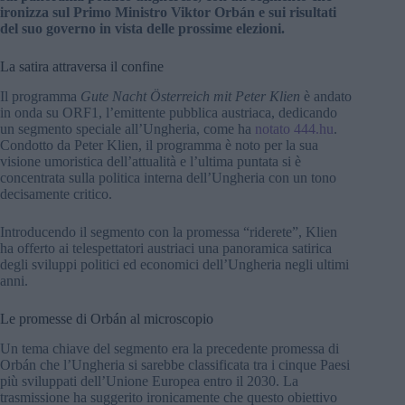
ironizza sul Primo Ministro Viktor Orbán e sui risultati
del suo governo in vista delle prossime elezioni.
La satira attraversa il confine
Il programma
Gute Nacht Österreich mit Peter Klien
è andato
in onda su ORF1, l’emittente pubblica austriaca, dedicando
un segmento speciale all’Ungheria, come ha
notato 444.hu
.
Condotto da Peter Klien, il programma è noto per la sua
visione umoristica dell’attualità e l’ultima puntata si è
concentrata sulla politica interna dell’Ungheria con un tono
decisamente critico.
Introducendo il segmento con la promessa “riderete”, Klien
ha offerto ai telespettatori austriaci una panoramica satirica
degli sviluppi politici ed economici dell’Ungheria negli ultimi
anni.
Le promesse di Orbán al microscopio
Un tema chiave del segmento era la precedente promessa di
Orbán che l’Ungheria si sarebbe classificata tra i cinque Paesi
più sviluppati dell’Unione Europea entro il 2030. La
trasmissione ha suggerito ironicamente che questo obiettivo