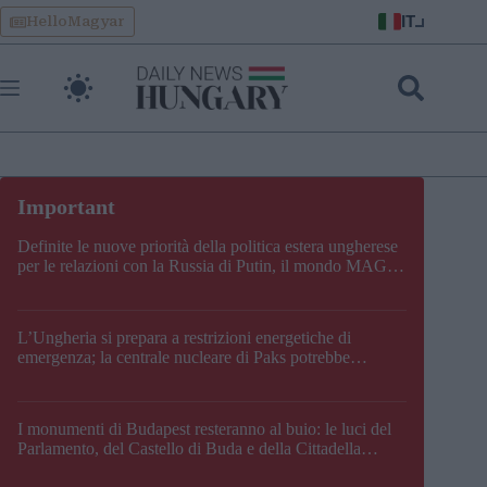
Skip
IT
HelloMagyar
to
content
Definite le nuove priorità della politica estera ungherese
per le relazioni con la Russia di Putin, il mondo MAGA,
l’UE, il V4, la NATO e i Balcani
L’Ungheria si prepara a restrizioni energetiche di
emergenza; la centrale nucleare di Paks potrebbe
chiudere questo fine settimana
I monumenti di Budapest resteranno al buio: le luci del
Parlamento, del Castello di Buda e della Cittadella
verranno spente