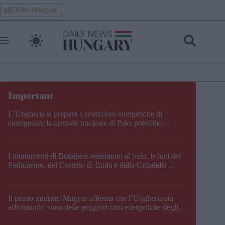
Skip
HelloMagyar
to
content
L’Ungheria si prepara a restrizioni energetiche di
emergenza; la centrale nucleare di Paks potrebbe
chiudere questo fine settimana
I monumenti di Budapest resteranno al buio: le luci del
Parlamento, del Castello di Buda e della Cittadella
verranno spente
Il primo ministro Magyar afferma che l’Ungheria sta
affrontando «una delle peggiori crisi energetiche degli
ultimi decenni» e comunica la nuova data di chiusura di