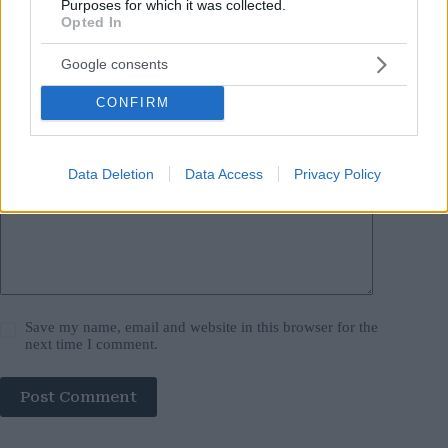
Purposes for which it was collected.
Opted In
Name
*
Google consents
Email
*
CONFIRM
Website
Add Comment
*
Data Deletion
Data Access
Privacy Policy
Save my name, email and website in this browser for the
next time I comment.
Post Comment