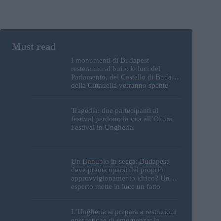
I monumenti di Budapest
resteranno al buio: le luci del
Parlamento, del Castello di Buda e
della Cittadella verranno spente
Tragedia: due partecipanti al
festival perdono la vita all’Ozora
Festival in Ungheria
Un Danubio in secca: Budapest
deve preoccuparsi del proprio
approvvigionamento idrico? Un
esperto mette in luce un fatto
sorprendente
L’Ungheria si prepara a restrizioni
energetiche di emergenza; la