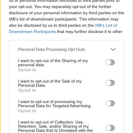
us or personal information disclosed to third parties prior to
sottolineato l’importanza della partnership dell’azienda con lo
your opt-out. You may separately opt-out of the further
Stato ungherese e ha affermato che ha aperto la strada al
disclosure of your personal information by third parties on the
successo comune.
IAB’s list of downstream participants. This information may
also be disclosed by us to third parties on the
IAB’s List of
Durante l’evento è stato presentato il nuovo logo
Downstream Participants
that may further disclose it to other
dell’aeroporto di Budapest.
third parties.
Legga anche:
Please note that this website/app uses one or more Google
Personal Data Processing Opt Outs
services and may gather and store information including but
Il Terminal 3 dell’aeroporto di Budapest
aprirà i
not limited to your visit or usage behaviour. You may click to
I want to opt-out of the Sharing of my
battenti
quest’anno nell’ambito di un’ambiziosa
personal data.
grant or deny consent to Google and its third-party tags to
revisione dell’aviazione
Opted In
use your data for below specified purposes in below Google
La nuova regola di parcheggio dell’aeroporto di
Budapest
genera
confusione, multe e caos nel traffico
consent section.
I want to opt-out of the Sale of my
Personal Data.
Opted In
Tags
I want to opt-out of processing my
#
aeroporto di budapest
#
anniversario
#
budapest
Personal Data for Targeted Advertising.
#
evento
#
ungheria
Opted In
Leave a Reply
I want to opt-out of Collection, Use,
Your email address will not be published.
Required fields are marked
*
Retention, Sale, and/or Sharing of my
Personal Data that Is Unrelated with the