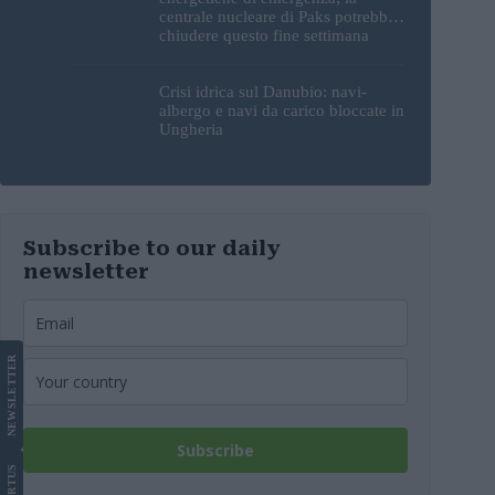
centrale nucleare di Paks potrebbe
chiudere questo fine settimana
Crisi idrica sul Danubio: navi-
albergo e navi da carico bloccate in
Ungheria
Subscribe to our daily
newsletter
LETTER
NEWS
Subscribe
US