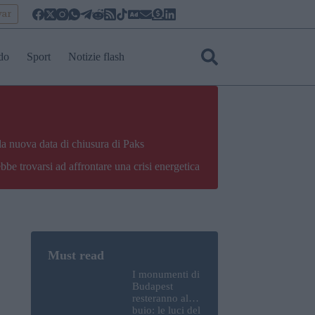
yar
do
Sport
Notizie flash
la nuova data di chiusura di Paks
bbe trovarsi ad affrontare una crisi energetica
I monumenti di
Budapest
resteranno al
buio: le luci del