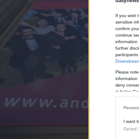
dailynew
If you wish 
sensitive in
confirm you
continue se
information 
further disc
participants
Downstream 
Please note
information 
deny consent
in below Go
Persona
I want t
Opted 