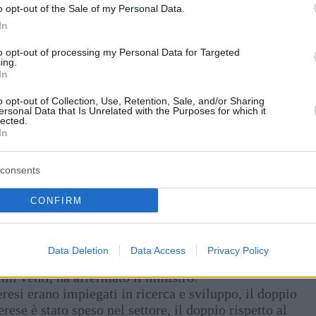
o opt-out of the Sale of my Personal Data.
In
to opt-out of processing my Personal Data for Targeted
ing.
In
o opt-out of Collection, Use, Retention, Sale, and/or Sharing
ersonal Data that Is Unrelated with the Purposes for which it
lected.
In
 svolgerà un ruolo importante nella ricerca e
 ministro dell’Innovazione e della Tecnologia László
iversario dell’università.
consents
CONFIRM
se, a parte gli stati di lingua tedesca, a offrire un
materna all’università.
Data Deletion
Data Access
Privacy Policy
ei suoi primi vent’anni, mentre la ricerca,
mi venti, ha affermato il ministro.
esi erano impiegati in ricerca e sviluppo, il doppio
se è stato speso nel settore, il doppio rispetto al