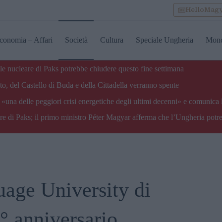
HelloMag
conomia – Affari
Società
Cultura
Speciale Ungheria
Mon
ale nucleare di Paks potrebbe chiudere questo fine settimana
o, del Castello di Buda e della Cittadella verranno spente
«una delle peggiori crisi energetiche degli ultimi decenni» e comunica 
are di Paks; il primo ministro Péter Magyar afferma che l’Ungheria potre
age University di
° anniversario