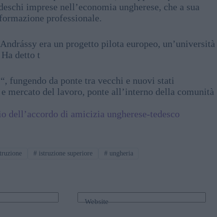
tedeschi imprese nell’economia ungherese, che a sua
 formazione professionale.
he Andrássy era un progetto pilota europeo, un’università
 Ha detto t
 “, fungendo da ponte tra vecchi e nuovi stati
à e mercato del lavoro, ponte all’interno della comunità
rio dell’accordo di amicizia ungherese-tedesco
truzione
#
istruzione superiore
#
ungheria
Website