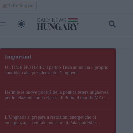
Skip
HelloMagyar
to
content
ULTIME NOTIZIE: Il partito Tisza annuncia il proprio
candidato alla presidenza dell’Ungheria
Definite le nuove priorità della politica estera ungherese
per le relazioni con la Russia di Putin, il mondo MAGA,
l’UE, il V4, la NATO e i Balcani
L’Ungheria si prepara a restrizioni energetiche di
emergenza; la centrale nucleare di Paks potrebbe
chiudere questo fine settimana