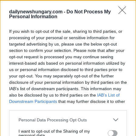
L’assemblea ha annunciato un’emergenza climatica a
Budapest e ha affermato che il programma Healthy Budapest
dailynewshungary.com -
Do Not Process My
Personal Information
dovrebbe essere ulteriormente sviluppato.
“Il cambiamento climatico sta già influenzando in modo
If you wish to opt-out of the sale, sharing to third parties, or
significativo la nostra vita quotidiana. Se non adottiamo
processing of your personal or sensitive information for
misure, … saremo negligenti nel nostro dovere verso le
targeted advertising by us, please use the below opt-out
generazioni successive, ha detto” Karácsony.
section to confirm your selection. Please note that after your
L’assemblea ha incaricato il sindaco di rivedere la posizione
opt-out request is processed you may continue seeing
delle istituzioni dell’autorità riguardo alla neutralità del
carbonio e alla transizione verso l’energia verde. Il sindaco
interest-based ads based on personal information utilized by
esaminerà inoltre i piani d’azione della città per condizioni
us or personal information disclosed to third parties prior to
meteorologiche estreme e svilupperà un piano di adattamento
your opt-out. You may separately opt-out of the further
e mitigazione del cambiamento climatico, ha affermato
disclosure of your personal information by third parties on the
l’assemblea.
IAB’s list of downstream participants. This information may
also be disclosed by us to third parties on the
IAB’s List of
L’assemblea dichiarò il divieto di modifiche all’argine
Downstream Participants
that may further disclose it to other
settentrionale del Danubio dove la precedente dirigenza aveva
third parties.
pianificato una tassa, considerata controversa a causa del suo
presunto impatto ambientale.
Please note that this website/app uses one or more Google
Personal Data Processing Opt Outs
services and may gather and store information including but
In un altro sviluppo, l’assemblea ha vietato l’attuazione della
not limited to your visit or usage behaviour. You may click to
I want to opt-out of the Sharing of my
legge sul lavoro straordinario nelle aziende municipali. Nella
personal data.