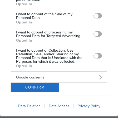
sua proposta, Karácsony ha affermato che la legge avrebbe
grant or deny consent to Google and its third-party tags to
Opted In
un grave impatto sui dipendenti che potrebbero essere
use your data for below specified purposes in below Google
costretti a lavorare con un numero di ore di straordinario
consent section.
I want to opt-out of the Sale of my
aumentato in modo“drastically.
Personal Data.
Opted In
L’assemblea ha deciso di non sostenere i grandi progetti di
costruzione pianificati ma non ancora avviati, come la nuova
I want to opt-out of processing my
Galleria Nazionale, nel Parco Comunale.
Personal Data for Targeted Advertising.
Opted In
Secondo la decisione, i cantieri previsti dovrebbero essere
parchi. L’assemblea ha autorizzato il sindaco a negoziare con
il governo le sue nuove misure e ha chiesto a Karácsony di
I want to opt-out of Collection, Use,
Retention, Sale, and/or Sharing of my
preparare una proposta volta a garantire la protezione del
Personal Data that Is Unrelated with the
Parco Comunale come giardino storico.
Purposes for which it was collected.
Opted In
Google consents
Tags
#
budapest
#
consiglio di Budapest
#
corruzione
CONFIRM
#
danubio
#
emendamento al codice del lavoro
#
liget budapest
#
ungheria
Leave a Reply
Data Deletion
Data Access
Privacy Policy
Your email address will not be published.
Required fields are marked
*