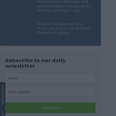
Seconda Guerra Mondiale, resti
umani ed esplosivi recuperati dal
Danubio a Budapest – foto
Tragedia: due partecipanti al
festival perdono la vita all’Ozora
Festival in Ungheria
Subscribe to our daily
newsletter
LETTER
NEWS
Subscribe
US