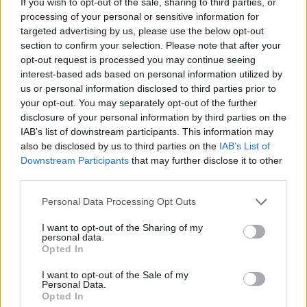
If you wish to opt-out of the sale, sharing to third parties, or
così talentuosa non può essere ebrea.
processing of your personal or sensitive information for
Il suo film
Pietro
vinse il premio come commedia dell’anno al
Festival del cinema russo del 1935, e Stalin le offrì
targeted advertising by us, please use the below opt-out
personalmente la sicurezza finanziaria e una casa a Mosca,
section to confirm your selection. Please note that after your
tuttavia Gaál rifiutò l’offerta, scegliendo invece di perseguire i
opt-out request is processed you may continue seeing
suoi sogni a Hollywood La sua carriera sembrava decollare.
interest-based ads based on personal information utilized by
Ha avuto l’opportunità di lavorare con grandi nomi come
us or personal information disclosed to third parties prior to
Bing Crosby.
your opt-out. You may separately opt-out of the further
disclosure of your personal information by third parties on the
IAB’s list of downstream participants. This information may
also be disclosed by us to third parties on the
IAB’s List of
Downstream Participants
that may further disclose it to other
third parties.
Please note that this website/app uses one or more Google
Personal Data Processing Opt Outs
services and may gather and store information including but
not limited to your visit or usage behaviour. You may click to
I want to opt-out of the Sharing of my
personal data.
grant or deny consent to Google and its third-party tags to
Opted In
use your data for below specified purposes in below Google
consent section.
I want to opt-out of the Sale of my
Personal Data.
Opted In