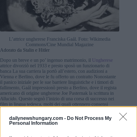
L’attrice ungherese Franciska Gaál. Foto: Wikimedia
Commons/Cine Mundial Magazine
Adorato da Stalin e Hitler
Dopo un breve e un po’ ingenuo matrimonio, il
Ungherese
attrice divorziò nel 1933 e presto sposò un funzionario di
banca La sua carriera la portò all’estero, con audizioni a
Vienna e Berlino, dove le fu offerto un contratto Nonostante
il panico iniziale per le sue barriere linguistiche e i timori di
fallimento, Gaál impressionò presto a Berlino, dove il regista
americano di origine ungherese Joe Pasternak la scrittura in
Allucido
. Questo segnò l’inizio di una corsa di successo nei
film in lingua tedesca, molti dei quali ottennero consensi
internazionali I suoi film raggiunsero persino l’Unione
Sovietica, si formò quindi una situazione strana: sia Stalin che
dailynewshungary.com -
Do Not Process My
Hitler ammiravano il suo lavoro Presumibilmente, Hitler disse
Personal Information
Deve essere una specie di errore genetico, perché un’attrice