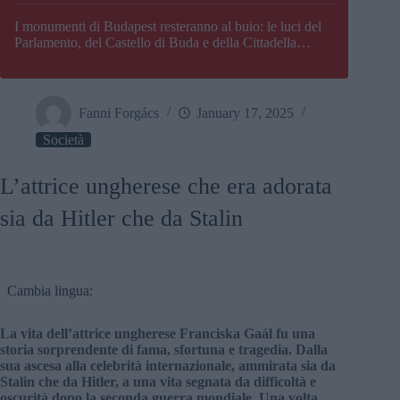
I monumenti di Budapest resteranno al buio: le luci del
Parlamento, del Castello di Buda e della Cittadella
verranno spente
Fanni Forgács
January 17, 2025
Società
L’attrice ungherese che era adorata
sia da Hitler che da Stalin
Cambia lingua:
La vita dell’attrice ungherese Franciska Gaál fu una
storia sorprendente di fama, sfortuna e tragedia. Dalla
sua ascesa alla celebrità internazionale, ammirata sia da
Stalin che da Hitler, a una vita segnata da difficoltà e
oscurità dopo la seconda guerra mondiale. Una volta