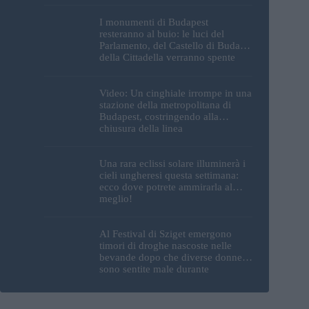
I monumenti di Budapest
resteranno al buio: le luci del
Parlamento, del Castello di Buda e
della Cittadella verranno spente
Video: Un cinghiale irrompe in una
stazione della metropolitana di
Budapest, costringendo alla
chiusura della linea
Una rara eclissi solare illuminerà i
cieli ungheresi questa settimana:
ecco dove potrete ammirarla al
meglio!
Al Festival di Sziget emergono
timori di droghe nascoste nelle
bevande dopo che diverse donne si
sono sentite male durante
l’esibizione di un DJ