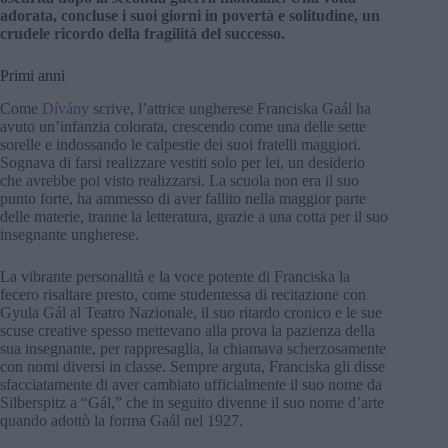
adorata, concluse i suoi giorni in povertà e solitudine, un
crudele ricordo della fragilità del successo.
Primi anni
Come
Dívány
scrive, l’attrice ungherese Franciska Gaál ha
avuto un’infanzia colorata, crescendo come una delle sette
sorelle e indossando le calpestie dei suoi fratelli maggiori.
Sognava di farsi realizzare vestiti solo per lei, un desiderio
che avrebbe poi visto realizzarsi. La scuola non era il suo
punto forte, ha ammesso di aver fallito nella maggior parte
delle materie, tranne la letteratura, grazie a una cotta per il suo
insegnante ungherese.
La vibrante personalità e la voce potente di Franciska la
fecero risaltare presto, come studentessa di recitazione con
Gyula Gál al Teatro Nazionale, il suo ritardo cronico e le sue
scuse creative spesso mettevano alla prova la pazienza della
sua insegnante, per rappresaglia, la chiamava scherzosamente
con nomi diversi in classe. Sempre arguta, Franciska gli disse
sfacciatamente di aver cambiato ufficialmente il suo nome da
Silberspitz a “Gál,” che in seguito divenne il suo nome d’arte
quando adottò la forma Gaál nel 1927.