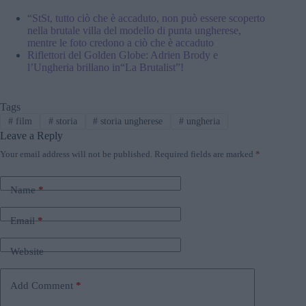
“StSt, tutto ciò che è accaduto, non può essere scoperto
nella brutale villa del modello di punta ungherese,
mentre le foto credono a ciò che è accaduto
Riflettori del Golden Globe: Adrien Brody e
l’Ungheria brillano in“La Brutalist”!
Tags
#
film
#
storia
#
storia ungherese
#
ungheria
Leave a Reply
Your email address will not be published.
Required fields are marked
*
Name
*
Email
*
Website
Add Comment
*