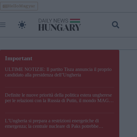
Skip
HelloMagyar
to
content
ULTIME NOTIZIE: Il partito Tisza annuncia il proprio
candidato alla presidenza dell’Ungheria
Definite le nuove priorità della politica estera ungherese
per le relazioni con la Russia di Putin, il mondo MAGA,
l’UE, il V4, la NATO e i Balcani
L’Ungheria si prepara a restrizioni energetiche di
emergenza; la centrale nucleare di Paks potrebbe
chiudere questo fine settimana