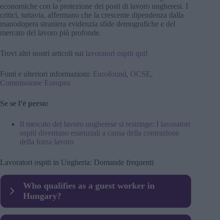
economiche con la protezione dei posti di lavoro ungheresi. I
critici, tuttavia, affermano che la crescente dipendenza dalla
manodopera straniera evidenzia sfide demografiche e del
mercato del lavoro più profonde.
Trovi altri nostri articoli sui
lavoratori ospiti qui
!
Fonti e ulteriori informazioni:
Eurofound
,
OCSE
,
Commissione Europea
Se se l’è perso:
Il mercato del lavoro ungherese si restringe: I lavoratori
ospiti diventano essenziali a causa della contrazione
della forza lavoro
Lavoratori ospiti in Ungheria: Domande frequenti
Who qualifies as a guest worker in
Hungary?
A guest worker in Hungary is a non-EU national who