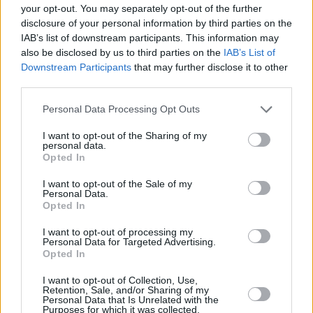
I lavoratori ospiti in Ungheria vivono in genere in alloggi
your opt-out. You may separately opt-out of the further
forniti dal datore di lavoro, spesso situati vicino a zone
disclosure of your personal information by third parties on the
industriali o stabilimenti. Alcune aziende forniscono alloggi in
IAB’s list of downstream participants. This information may
stile dormitorio, trasporto verso i luoghi di lavoro e servizi di
also be disclosed by us to third parties on the
IAB’s List of
base.
Downstream Participants
that may further disclose it to other
third parties.
L’orario di lavoro e il salario variano a seconda del settore,
ma gli stipendi sono solitamente allineati alle normative sul
Please note that this website/app uses one or more Google
Personal Data Processing Opt Outs
lavoro ungheresi e ai requisiti di salario minimo (il salario
services and may gather and store information including but
minimo ungherese per i lavoratori a tempo pieno nel 2026 è
not limited to your visit or usage behaviour. You may click to
I want to opt-out of the Sharing of my
di 322.800 HUF/EUR 810 lordi, o 214.662 HUF/EUR 539
personal data.
grant or deny consent to Google and its third-party tags to
netti).
Opted In
use your data for below specified purposes in below Google
consent section.
Per molti lavoratori provenienti dall’Asia, l’impiego in
I want to opt-out of the Sale of my
Ungheria offre salari significativamente più alti rispetto ai loro
Personal Data.
Paesi d’origine, anche se i lavori sono fisicamente
Opted In
impegnativi.
I want to opt-out of processing my
Personal Data for Targeted Advertising.
Tuttavia, esistono anche delle sfide. Le barriere linguistiche,
Opted In
le differenze culturali e la distanza dalla famiglia possono
rendere difficile la vita quotidiana. Molti lavoratori rimangono
I want to opt-out of Collection, Use,
in Ungheria solo per pochi anni, prima di tornare a casa.
Retention, Sale, and/or Sharing of my
Personal Data that Is Unrelated with the
Purposes for which it was collected.