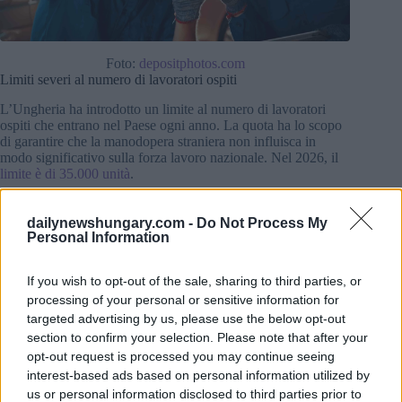
Foto:
depositphotos.com
Limiti severi al numero di lavoratori ospiti
L’Ungheria ha introdotto un limite al numero di lavoratori
ospiti che entrano nel Paese ogni anno. La quota ha lo scopo
di garantire che la manodopera straniera non influisca in
modo significativo sulla forza lavoro nazionale. Nel 2026, il
limite è di 35.000 unità
.
Il Governo ha ripetutamente affermato che i lavoratori
dailynewshungary.com -
Do Not Process My
stranieri non devono stabilirsi in modo permanente in
Personal Information
Ungheria. I permessi di soggiorno vengono generalmente
rilasciati per un periodo limitato e i lavoratori devono lasciare
il Paese una volta terminato il loro contratto.
If you wish to opt-out of the sale, sharing to third parties, or
processing of your personal or sensitive information for
Anche il ricongiungimento familiare è limitato dal sistema
targeted advertising by us, please use the below opt-out
attuale, il che significa che la maggior parte dei lavoratori
section to confirm your selection. Please note that after your
arriva da sola.
opt-out request is processed you may continue seeing
interest-based ads based on personal information utilized by
Com’è la vita dei lavoratori ospiti
us or personal information disclosed to third parties prior to