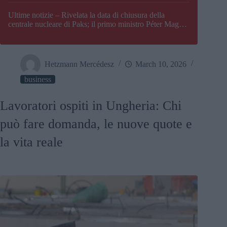
Paks
Ultime notizie – Rivelata la data di chiusura della
centrale nucleare di Paks; il primo ministro Péter Magyar
afferma che l’Ungheria potrebbe trovarsi ad affrontare
una crisi energetica
Hetzmann Mercédesz
March 10, 2026
business
Lavoratori ospiti in Ungheria: Chi
può fare domanda, le nuove quote e
la vita reale