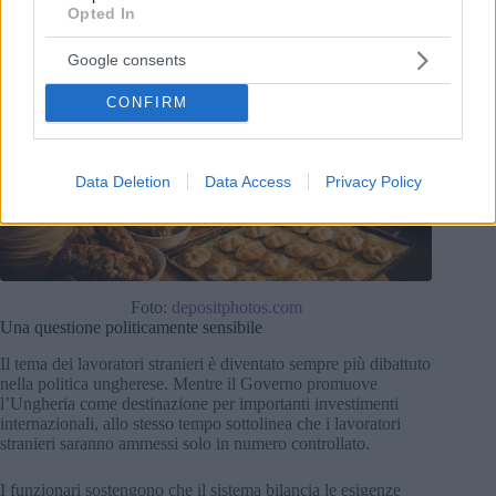
Opted In
Google consents
CONFIRM
Data Deletion
Data Access
Privacy Policy
Foto:
depositphotos.com
Una questione politicamente sensibile
Il tema dei lavoratori stranieri è diventato sempre più dibattuto
nella politica ungherese. Mentre il Governo promuove
l’Ungheria come destinazione per importanti investimenti
internazionali, allo stesso tempo sottolinea che i lavoratori
stranieri saranno ammessi solo in numero controllato.
I funzionari sostengono che il sistema bilancia le esigenze