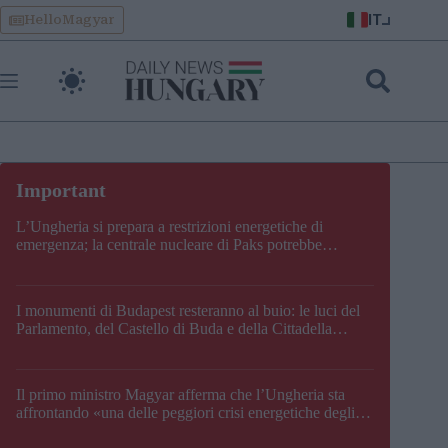
Skip
IT
HelloMagyar
to
content
L’Ungheria si prepara a restrizioni energetiche di
emergenza; la centrale nucleare di Paks potrebbe
chiudere questo fine settimana
I monumenti di Budapest resteranno al buio: le luci del
Parlamento, del Castello di Buda e della Cittadella
verranno spente
Il primo ministro Magyar afferma che l’Ungheria sta
affrontando «una delle peggiori crisi energetiche degli
ultimi decenni» e comunica la nuova data di chiusura di