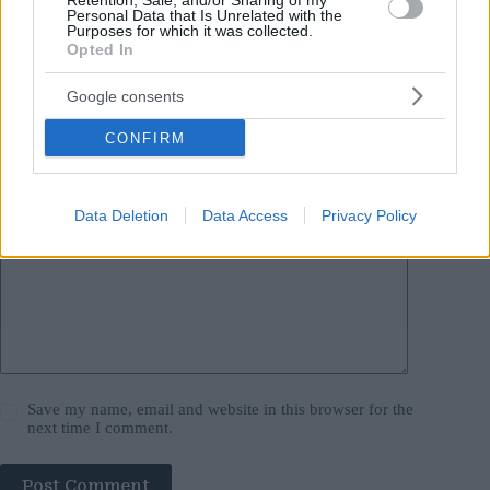
Retention, Sale, and/or Sharing of my
Personal Data that Is Unrelated with the
Your email address will not be published.
Required fields are marked
*
Purposes for which it was collected.
Opted In
Name
*
Google consents
Email
*
CONFIRM
Website
Data Deletion
Data Access
Privacy Policy
Add Comment
*
Save my name, email and website in this browser for the
next time I comment.
Post Comment