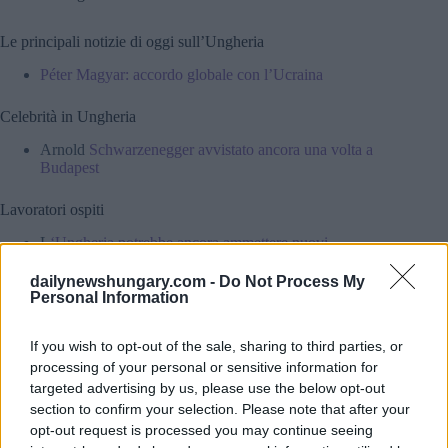
Le principali notizie di oggi sull’Ungheria
Péter Magyar: accordo globale con l’Ucraina
Celebrità in Ungheria
Arnold
Schwarzenegger avvistato ancora una volta a
Budapest
Lavoratori ospiti
L
‘Ungheria potrebbe ancora ammettere nuovi
lavoratori ospiti
, mentre il governo sembra vacillare sul
divieto promesso a giugno.
dailynewshungary.com -
Do Not Process My
Personal Information
Criminalità in Ungheria
If you wish to opt-out of the sale, sharing to third parties, or
Uomini stranieri trascinano un autista ungherese dalla
processing of your personal or sensitive information for
sua auto a Budapest
targeted advertising by us, please use the below opt-out
Un video scioccante mostra una BMW che si schianta
contro un parco giochi
section to confirm your selection. Please note that after your
Un carico record di cocaina sequestrato nel porto
opt-out request is processed you may continue seeing
“nascosto” di Budapest