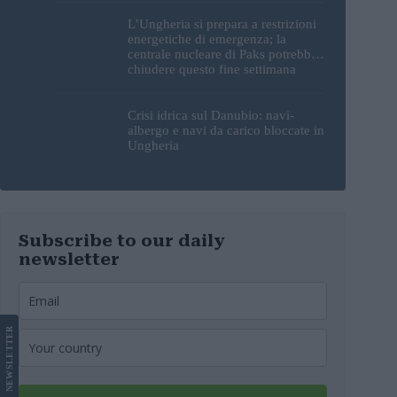
L’Ungheria si prepara a restrizioni
energetiche di emergenza; la
centrale nucleare di Paks potrebbe
chiudere questo fine settimana
Crisi idrica sul Danubio: navi-
albergo e navi da carico bloccate in
Ungheria
Subscribe to our daily
newsletter
LETTER
NEWS