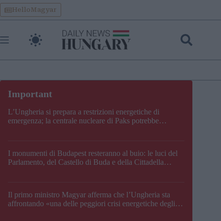
Skip
HelloMagyar
to
content
L’Ungheria si prepara a restrizioni energetiche di
emergenza; la centrale nucleare di Paks potrebbe
chiudere questo fine settimana
I monumenti di Budapest resteranno al buio: le luci del
Parlamento, del Castello di Buda e della Cittadella
verranno spente
Il primo ministro Magyar afferma che l’Ungheria sta
affrontando «una delle peggiori crisi energetiche degli
ultimi decenni» e comunica la nuova data di chiusura di