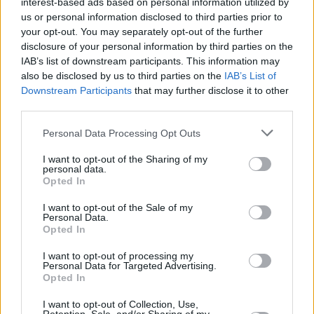
interest-based ads based on personal information utilized by
Assassini vietnamiti hanno cercato di uccidere
i
us or personal information disclosed to third parties prior to
creditori del proprietario di un ristorante a Budapest
your opt-out. You may separately opt-out of the further
disclosure of your personal information by third parties on the
Politica ungherese
IAB’s list of downstream participants. This information may
Scandalo di corruzione a Budapest
: l’ex deputato e il
also be disclosed by us to third parties on the
IAB’s List of
sindaco potrebbero finire in carcere
Downstream Participants
that may further disclose it to other
Péter Magyar:
Il premier Orbán ha dato ordine di
third parties.
sequestrare l’oro ucraino
Please note that this website/app uses one or more Google
Personal Data Processing Opt Outs
Briefing settimanale sull’Ungheria
– Si abboni qui
services and may gather and store information including but
not limited to your visit or usage behaviour. You may click to
I want to opt-out of the Sharing of my
Se vuole capire le storie in prima pagina:
Sfruttamento dei
personal data.
grant or deny consent to Google and its third-party tags to
fondi UE, reset istituzionale e scossa interna – 31 maggio
Opted In
use your data for below specified purposes in below Google
2026
consent section.
I want to opt-out of the Sale of my
Personal Data.
Immagine in evidenza:
depositphotos.com
Opted In
I want to opt-out of processing my
Personal Data for Targeted Advertising.
Tags
Opted In
#
categoria notizie flash
#
cosa è successo oggi in ungheria
I want to opt-out of Collection, Use,
Leave a Reply