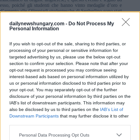
esso, poiché gli studenti che hanno vinto medaglie d’oro e
d’argento alle Olimpiadi studentesche di Seghedino sono stati
invitati a Budapest da la Neumann János Computer Science
Society. Il Segretario di Stato ha sottolineato che la
dailynewshungary.com -
Do Not Process My
personalità e lo spirito di János Neumann hanno chiaramente
Personal Information
avuto un impatto stimolante su tutti i partecipanti. Fábián
Gergely ha anche spiegato che è di grande importanza per gli
If you wish to opt-out of the sale, sharing to third parties, or
studenti stranieri in arrivo conoscere l’Ungheria e la cultura
ungherese.
processing of your personal or sensitive information for
targeted advertising by us, please use the below opt-out
Tamás Kozsik, preside della Facoltà di Informatica
section to confirm your selection. Please note that after your
all’università Eötvös Loránd (ELTE), ha sottolineato
opt-out request is processed you may continue seeing
l’impegno della Facoltà nel coltivare i talenti IT e nel fornire
interest-based ads based on personal information utilized by
una formazione pratica e rilevante per il settore per i
us or personal information disclosed to third parties prior to
professionisti della ricerca e dello sviluppo IT. Ha inoltre
your opt-out. You may separately opt-out of the further
sottolineato che il ruolo dell’istruzione incentrata
disclosure of your personal information by third parties on the
sull’innovazione nell’istruzione superiore per l’IT sta
diventando sempre più importante nel mondo di oggi.
IAB’s list of downstream participants. This information may
also be disclosed by us to third parties on the
IAB’s List of
“A lungo termine, la Facoltà di Informatica di ELTE dimostra
Downstream Participants
that may further disclose it to other
risultati significativi nello sviluppo dell’ecosistema di
third parties.
innovazione che circonda la facoltà, fornendo interessanti
opportunità di collaborazione per i partner industriali e
Please note that this website/app uses one or more Google
Personal Data Processing Opt Outs
offrendo agli studenti di talento la possibilità di partecipare a