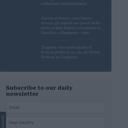
carburante aumenteranno
nuovamente?
Caccia al tesoro: cosa hanno
trovato gli esperti nei pressi della
motocicletta tedesca recuperata dal
Danubio a Budapest – foto
Tragedia: due partecipanti al
festival perdono la vita all’Ozora
Festival in Ungheria
Subscribe to our daily
newsletter
LETTER