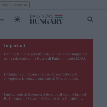
Skip
HelloMagyar
to
content
Definite le nuove priorità della politica estera ungherese
per le relazioni con la Russia di Putin, il mondo MAGA,
l’UE, il V4, la NATO e i Balcani
L’Ungheria si prepara a restrizioni energetiche di
emergenza; la centrale nucleare di Paks potrebbe
chiudere questo fine settimana
I monumenti di Budapest resteranno al buio: le luci del
Parlamento, del Castello di Buda e della Cittadella
verranno spente