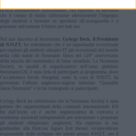
campo di studio IOI di acquisire informazioni sul mondo della
ricerca infinitamente emozionante. Ha espresso la speranza
che il campo di studio rafforzasse ulteriormente l’impegno
degli studenti a lavorare su questioni all’avanguardia e a
plasmare attivamente il futuro per tutti noi.
Nel suo discorso di benvenuto,
György Beck
,
il Presidente
di NJSZT
, ha sottolineato che è un’opportunità eccezionale
per ospitare gli studenti olimpici IT più eccezionali del mondo
nella città natale di Neumann János nel 120° anniversario
della nascita del matematico di fama mondiale. La Neumann
Society, in qualità di organizzatrice dell’anno giubilare
#neumann120, è stata lieta di partecipare al programma, dove
l’accademico István Hargittai, sotto la cura di NJSZT, ha
presentato l’album ungherese-inglese intitolato “Quotable
János Neumann” e lo ha consegnato ai partecipanti.
György Beck ha sottolineato che la Neumann Society è stata
partner dei rappresentanti della comunità internazionale IOI
fin dall’inizio ed è anche organizzatrice di concorsi e
workshop nazionali indispensabili per selezionare e preparare
gli studenti olimpionici ungheresi. Ha espresso la sua
gratitudine alla Dott.ssa Ágnes Erd thesné, vicepresidente
responsabile dello sviluppo dei talenti presso NJSZT, per il