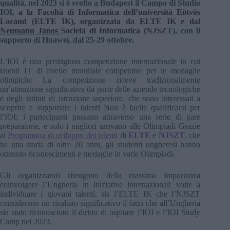
qualità, nel 2023 si è svolto a Budapest il Campo di Studio
IOI
, a
la Facoltà di Informatica
dell’università Eötvös
Loránd (ELTE IK), organizzata da ELTE IK e dal
Neumann János
Società di Informatica
(NJSZ
T), con il
supporto di Huawei, dal 25-29 ottobre.
L’IOI è una prestigiosa competizione internazionale in cui
talenti IT di livello mondiale competono per le medaglie
olimpiche La competizione riceve tradizionalmente
un’attenzione significativa da parte delle aziende tecnologiche
e degli istituti di istruzione superiore, che sono interessati a
scoprire e supportare i talenti Non è facile qualificarsi per
l’IOI; i partecipanti passano attraverso una serie di gare
preparatorie, e solo i migliori arrivano alle Olimpiadi Grazie
al
Programma di sviluppo dei talenti
di
ELTE
e
NJSZT
, che
ha una storia di oltre 20 anni, gli studenti ungheresi hanno
ottenuto riconoscimenti e medaglie in varie Olimpiadi.
Gli organizzatori ritengono della massima importanza
coinvolgere l’Ungheria in iniziative internazionali volte a
individuare i giovani talenti, sia l’ELTE IK che l’NJSZT
considerano un risultato significativo il fatto che all’Ungheria
sia stato riconosciuto il diritto di ospitare l’IOI e l’IOI Study
Camp nel 2023.