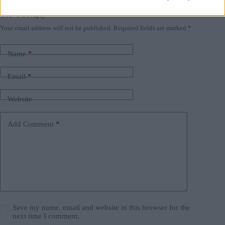
#
ungheria
Leave a Reply
Your email address will not be published.
Required fields are marked
*
Name
*
Email
*
Website
Add Comment
*
Save my name, email and website in this browser for the
next time I comment.