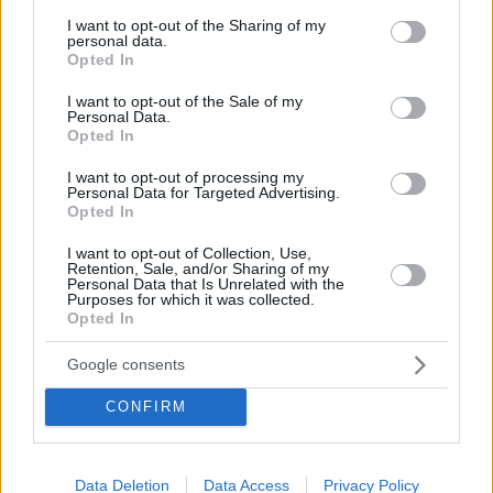
services and may gather and store information including but
not limited to your visit or usage behaviour. You may click to
I want to opt-out of the Sharing of my
personal data.
grant or deny consent to Google and its third-party tags to
Opted In
use your data for below specified purposes in below Google
consent section.
I want to opt-out of the Sale of my
Personal Data.
Opted In
I want to opt-out of processing my
Personal Data for Targeted Advertising.
Opted In
I want to opt-out of Collection, Use,
Retention, Sale, and/or Sharing of my
Personal Data that Is Unrelated with the
Purposes for which it was collected.
Opted In
L’ex ambasciatore degli Stati Uniti condanna le
Google consents
sanzioni contro il ministro ungherese come ‘terribili e
vergognose’.
CONFIRM
Tags
#
categoria notizie rapide
#
diplomazia
#
stati uniti
Data Deletion
Data Access
Privacy Policy