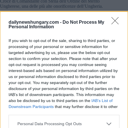
Croce di Comandante con Stella dell’Ordine del Merito
Ungherese, una delle più alte onorificenze dell’Ungheria.
Eredità e condoglianze
dailynewshungary.com -
Do Not Process My
Personal Information
L’Ambasciata degli Stati Uniti ha espresso le sue “più sincere
condoglianze alla cara moglie, ai figli, alla famiglia e ai
numerosi amici”, onorando una figura che ha lasciato un
If you wish to opt-out of the sale, sharing to third parties, or
segno duraturo nelle relazioni transatlantiche.
processing of your personal or sensitive information for
targeted advertising by us, please use the below opt-out
section to confirm your selection. Please note that after your
opt-out request is processed you may continue seeing
interest-based ads based on personal information utilized by
us or personal information disclosed to third parties prior to
your opt-out. You may separately opt-out of the further
disclosure of your personal information by third parties on the
IAB’s list of downstream participants. This information may
also be disclosed by us to third parties on the
IAB’s List of
Downstream Participants
that may further disclose it to other
third parties.
Please note that this website/app uses one or more Google
Personal Data Processing Opt Outs