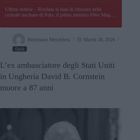
Paks
Ultime notizie – Rivelata la data di chiusura della
centrale nucleare di Paks; il primo ministro Péter Magyar
afferma che l’Ungheria potrebbe trovarsi ad affrontare
una crisi energetica
Hetzmann Mercédesz
March 28, 2026
flash
L’ex ambasciatore degli Stati Uniti
in Ungheria David B. Cornstein
muore a 87 anni