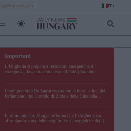
Skip
IT
HelloMagyar
to
content
L’Ungheria si prepara a restrizioni energetiche di
emergenza; la centrale nucleare di Paks potrebbe
chiudere questo fine settimana
I monumenti di Budapest resteranno al buio: le luci del
Parlamento, del Castello di Buda e della Cittadella
verranno spente
Il primo ministro Magyar afferma che l’Ungheria sta
affrontando «una delle peggiori crisi energetiche degli
ultimi decenni» e comunica la nuova data di chiusura di