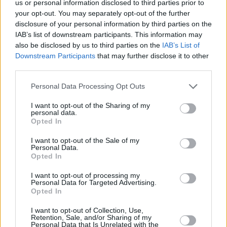
us or personal information disclosed to third parties prior to
your opt-out. You may separately opt-out of the further
Name
*
disclosure of your personal information by third parties on the
IAB’s list of downstream participants. This information may
Email
*
also be disclosed by us to third parties on the
IAB’s List of
Downstream Participants
that may further disclose it to other
Website
third parties.
Please note that this website/app uses one or more Google
Add Comment
*
Personal Data Processing Opt Outs
services and may gather and store information including but
not limited to your visit or usage behaviour. You may click to
I want to opt-out of the Sharing of my
personal data.
grant or deny consent to Google and its third-party tags to
Opted In
use your data for below specified purposes in below Google
consent section.
I want to opt-out of the Sale of my
Personal Data.
Opted In
Save my name, email and website in this browser for the
I want to opt-out of processing my
next time I comment.
Personal Data for Targeted Advertising.
Opted In
Post Comment
I want to opt-out of Collection, Use,
Retention, Sale, and/or Sharing of my
Personal Data that Is Unrelated with the