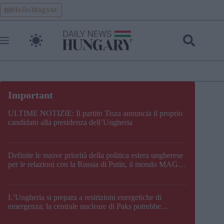
Skip
HelloMagyar
to
content
ULTIME NOTIZIE: Il partito Tisza annuncia il proprio
candidato alla presidenza dell’Ungheria
Definite le nuove priorità della politica estera ungherese
per le relazioni con la Russia di Putin, il mondo MAGA,
l’UE, il V4, la NATO e i Balcani
L’Ungheria si prepara a restrizioni energetiche di
emergenza; la centrale nucleare di Paks potrebbe
chiudere questo fine settimana