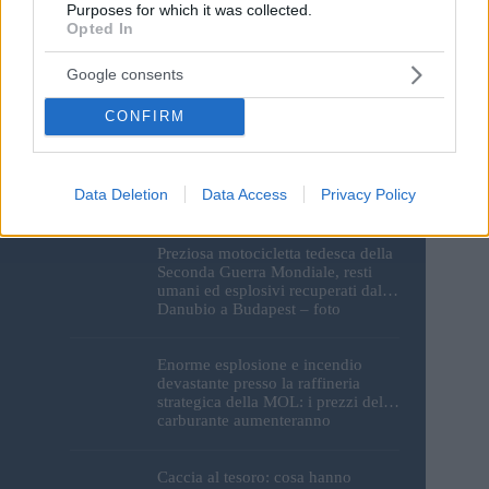
Purposes for which it was collected.
Opted In
Google consents
CONFIRM
I monumenti di Budapest
resteranno al buio: le luci del
Parlamento, del Castello di Buda e
Data Deletion
Data Access
Privacy Policy
della Cittadella verranno spente
Preziosa motocicletta tedesca della
Seconda Guerra Mondiale, resti
umani ed esplosivi recuperati dal
Danubio a Budapest – foto
Enorme esplosione e incendio
devastante presso la raffineria
strategica della MOL: i prezzi del
carburante aumenteranno
nuovamente?
Caccia al tesoro: cosa hanno