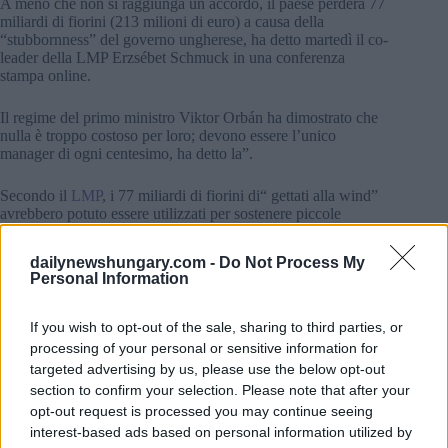
A meno che non si raggiunga un accordo, il paese perderà 77
miliardi di fiorini (213 milioni di euro) a causa della
“stubbornness” del governo ungherese, ha detto martedì il co-
leader della LMP Erzsébet Schmuck in una conferenza
stampa online.
Il regime del primo ministro Viktor Orbán ha dimostrato che
nulla è troppo costoso per loro; devono essere l’unico
manager di ogni centesimo, ha detto la”.
Secondo il
LMP
, i 77 miliardi di fiorini di“ gettati alla wind”
avrebbero potuto essere utilizzati per sostenere piccole
imprese, progetti sanitari e di protezione del clima, inclusi 4
miliardi di fiorini destinati a gruppi civili.
dailynewshungary.com -
Do Not Process My
Personal Information
If you wish to opt-out of the sale, sharing to third parties, or
Tags
processing of your personal or sensitive information for
#
economia
#
economia ungherese
#
governo ungherese
targeted advertising by us, please use the below opt-out
#
lmp
#
Norvegia
#
ungheria
section to confirm your selection. Please note that after your
Leave a Reply
opt-out request is processed you may continue seeing
Your email address will not be published.
Required fields are marked
*
interest-based ads based on personal information utilized by