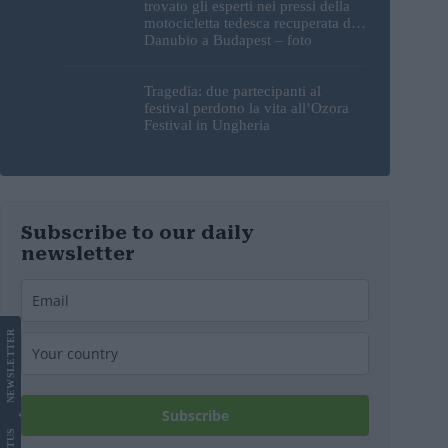
trovato gli esperti nei pressi della
motocicletta tedesca recuperata dal
Danubio a Budapest – foto
Tragedia: due partecipanti al
festival perdono la vita all’Ozora
Festival in Ungheria
Subscribe to our daily
newsletter
LETTER
NEWS
Subscribe
US