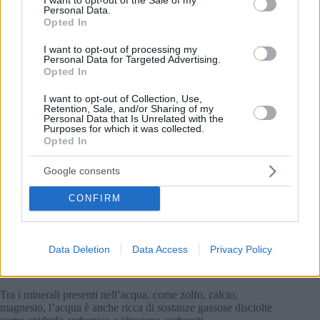
Personal Data.
Opted In
I want to opt-out of processing my
Personal Data for Targeted Advertising.
Opted In
I want to opt-out of Collection, Use,
Retention, Sale, and/or Sharing of my
Personal Data that Is Unrelated with the
Purposes for which it was collected.
Opted In
Torba radioattiva, microclima e altre probabilità e fini
Google consents
Il lago è sostenuto da diverse sorgenti termali, che
CONFIRM
provengono dalla grotta profonda 38 m sotto il lago, dove i
minerali sono disciolti nell’acqua La perfetta acqua di 38,5
gradi Celsius è il risultato della miscelazione delle sorgenti di
acqua calda sopra menzionate e delle acque carsiche molto
Data Deletion
Data Access
Privacy Policy
più fredde Pertanto, la temperatura dell’acqua è anche in tutto
il lago.
Tra i minerali presenti nell’acqua, come zolfo, calcio,
magnesio, l’acqua è anche ricca di sostanze gassose disciolte