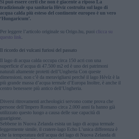
Si può essere certi che non è giacente a riposo La
tradizionale spa sanitaria Hévíz costruita sul lago di
acqua calda più esteso del continente europeo è un vero
‘Hungaricum’.
Per leggere l’articolo originale su Origo.hu, puoi
clicca su
questo link
.
Il ricordo dei vulcani furiosi del passato
Il lago di acqua calda occupa circa 150 acri con una
superficie d’acqua di 47.500 m2 ed è uno dei patrimoni
naturali altamente protetti dell’Ungheria Con queste
dimensioni, non c’è da meravigliarsi perché il lago Hévíz è la
più grande massa d’acqua termale d’Europa Inoltre, è anche il
centro benessere più antico dell’Ungheria.
Diversi ritrovamenti archeologici servono come prova che
persone dell’Impero Romano circa 2.000 anni fa hanno già
utilizzato questo luogo a causa delle sue capacità di
guarigione.
Sebbene in Nuova Zelanda esista un lago di acqua termale
leggermente simile, il cratere-lago Echo L’unica differenza è
che la temperatura dell’acqua del lago di Nuova Zelanda di