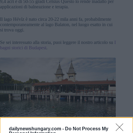
9,4 acri è di 50-55 gradi Celsius Questo lo rende inadatto per
applicazioni di balneazione e terapia.
Il lago Hévíz è nato circa 20-22 mila anni fa, probabilmente
contemporaneamente al lago Balaton, nel luogo esatto in cui
si trova oggi.
Se sei interessato alla storia, puoi leggere il nostro articolo su
I
bagni storici di Budapest
.
dailynewshungary.com -
Do Not Process My