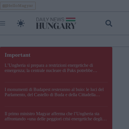
Skip
HelloMagyar
to
content
L’Ungheria si prepara a restrizioni energetiche di
emergenza; la centrale nucleare di Paks potrebbe
chiudere questo fine settimana
I monumenti di Budapest resteranno al buio: le luci del
Parlamento, del Castello di Buda e della Cittadella
verranno spente
Il primo ministro Magyar afferma che l’Ungheria sta
affrontando «una delle peggiori crisi energetiche degli
ultimi decenni» e comunica la nuova data di chiusura di