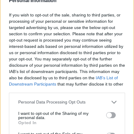
Personal Information
Hanno riconosciuto le capacità curative dell’acqua nel
Medioevo
If you wish to opt-out of the sale, sharing to third parties, or
processing of your personal or sensitive information for
La prima fonte ungherese su questo luogo unico è originaria
targeted advertising by us, please use the below opt-out
dell’era Angiò.
section to confirm your selection. Please note that after your
opt-out request is processed you may continue seeing
La prima iterazione del lago come struttura sanitaria venne dal
interest-based ads based on personal information utilized by
proprietario terriero della regione, il conte György Festetics,
che nel 1795 impiegò ingegneri per scavare il lago e eresse
us or personal information disclosed to third parties prior to
uno stabilimento balneare sulla riva del lago.
your opt-out. You may separately opt-out of the further
disclosure of your personal information by third parties on the
th
Sebbene alcune costruzioni più grandi siano iniziate nel 19
IAB’s list of downstream participants. This information may
secolo, il vero sviluppo del lago è stato avviato all’inizio del
also be disclosed by us to third parties on the
IAB’s List of
th
20
secolo in cui alberghi, spiagge e bagni per bambini sono
Downstream Participants
that may further disclose it to other
stati costruiti insieme a sempre più case vacanza private.
third parties.
Utilizzando le capacità di guarigione uniche dell’acqua
Please note that this website/app uses one or more Google
Personal Data Processing Opt Outs
termale, nel sito è stato costruito un ospedale e le terapie
services and may gather and store information including but
tradizionali qui implementate sono diventate un ‘Hungaricum’
not limited to your visit or usage behaviour. You may click to
I want to opt-out of the Sharing of my
da allora.
personal data.
grant or deny consent to Google and its third-party tags to
Opted In
use your data for below specified purposes in below Google
consent section.
I want to opt-out of the Sale of my