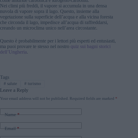
come anidride carbonica e idrogeno-carboniti.
Nei climi più freddi, il vapore si accumula in una densa
nuvola di vapore sopra il lago. Questo, insieme alla
vegetazione sulla superficie dell’acqua e alla vicina foresta
che circonda il lago, impedisce all’acqua di raffreddarsi,
creando un microclima unico nell’area circostante.
Questo è probabilmente per i lettori più esperti ed entusiasti,
ma puoi provare te stesso nel nostro
quiz sui bagni storici
dell’Ungheria
.
Tags
#
salute
#
turismo
Leave a Reply
Your email address will not be published.
Required fields are marked
*
Name
*
Email
*