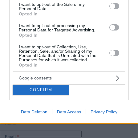
consent section.
“La leader del gruppo di lavoro, Mónika Ujvári-Kövér, si è
I want to opt-out of the Sale of my
dimessa dalla carica di vicesindaco quest’estate, si può solo
Personal Data.
Opted In
ipotizzare se le sue dimissioni possano essere legate al fatto
che il seguito del pacchetto di proposte avanzate dal gruppo
di lavoro due anni fa (e adottate dal Consiglio dei
I want to opt-out of processing my
Personal Data for Targeted Advertising.
Rappresentanti) e la messa a punto delle regole con gli
Opted In
stakeholder è ovviamente stata completamente trascurata
ultimamente,” scrivono.
I want to opt-out of Collection, Use,
Retention, Sale, and/or Sharing of my
Secondo le informazioni di Színes Erzsébetváros, l’ultima
Personal Data that Is Unrelated with the
Purposes for which it was collected.
consultazione del gruppo di lavoro è avvenuta sei mesi fa.
Opted In
Google consents
Tags
CONFIRM
#
budapest
#
legge
#
ungheria
Leave a Reply
Your email address will not be published.
Required fields are marked
*
Data Deletion
Data Access
Privacy Policy
Name
*
Email
*