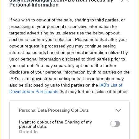
castello medievale ungherese
Personal Information
“Se ora c’è un cambiamento sostanziale nel modo in cui
If you wish to opt-out of the sale, sharing to third parties, or
operano gli esercizi di ristorazione, sarà senza alcuna
consultazione significativa delle parti interessate, scrivono,
processing of your personal or sensitive information for
aggiungendo che la proposta vedrebbe entrare in vigore
targeted advertising by us, please use the below opt-out
anche l’orario di chiusura di mezzanotte per tutti i luoghi
section to confirm your selection. Please note that after your
cinque giorni alla settimana dal 17 Ottobre.
opt-out request is processed you may continue seeing
interest-based ads based on personal information utilized by
C’era già un regolamento
us or personal information disclosed to third parties prior to
your opt-out. You may separately opt-out of the further
Ricordano che due anni fa, il distretto ha introdotto un
regolamento sull’orario di chiusura di mezzanotte che
disclosure of your personal information by third parties on the
consente ai ristoranti che vogliono essere premurosi nei
IAB’s list of downstream participants. This information may
confronti dei residenti del distretto di essere aperti anche dopo
also be disclosed by us to third parties on the
IAB’s List of
mezzanotte secondo determinati criteri rigorosi. Tuttavia, il
Downstream Participants
that may further disclose it to other
regolamento “ non ha portato rassicurazioni da parte delle
third parties.
parti interessate, e ci sono crescenti punti interrogativi attorno
alla sua applicazione.”
Please note that this website/app uses one or more Google
Personal Data Processing Opt Outs
services and may gather and store information including but
Leggi anche:
REPORT FOTOGRAFICO: esposta la
not limited to your visit or usage behaviour. You may click to
I want to opt-out of the Sharing of my
nuova apparizione dell’iconico Ponte delle Catene di
personal data.
grant or deny consent to Google and its third-party tags to
Budapest
Opted In
use your data for below specified purposes in below Google