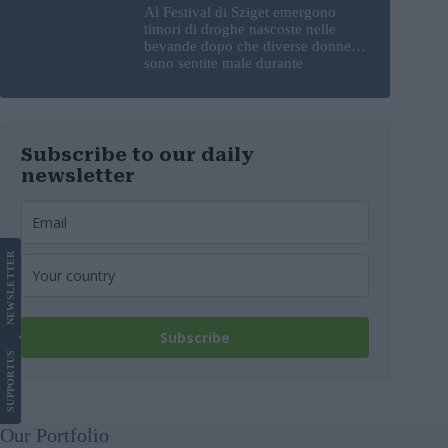
Al Festival di Sziget emergono
timori di droghe nascoste nelle
bevande dopo che diverse donne si
sono sentite male durante
l’esibizione di un DJ
Subscribe to our daily
newsletter
LETTER
NEWS
Subscribe
US
SUPPORT
Our Portfolio