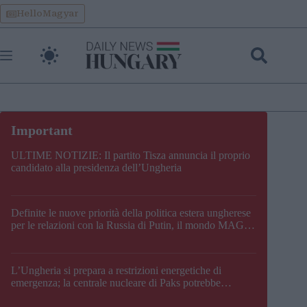
Skip
HelloMagyar
to
content
ULTIME NOTIZIE: Il partito Tisza annuncia il proprio
candidato alla presidenza dell’Ungheria
Definite le nuove priorità della politica estera ungherese
per le relazioni con la Russia di Putin, il mondo MAGA,
l’UE, il V4, la NATO e i Balcani
L’Ungheria si prepara a restrizioni energetiche di
emergenza; la centrale nucleare di Paks potrebbe
chiudere questo fine settimana