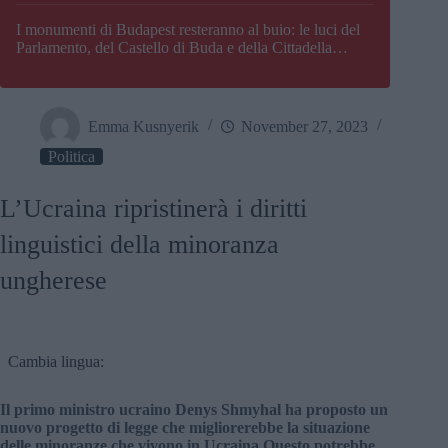
I monumenti di Budapest resteranno al buio: le luci del
Parlamento, del Castello di Buda e della Cittadella
verranno spente
Emma Kusnyerik
November 27, 2023
Politica
L’Ucraina ripristinerà i diritti
linguistici della minoranza
ungherese
Cambia lingua:
Il primo ministro ucraino
Denys Shmyhal
ha proposto un
nuovo progetto di legge che migliorerebbe la situazione
delle minoranze che vivono in Ucraina Questo potrebbe