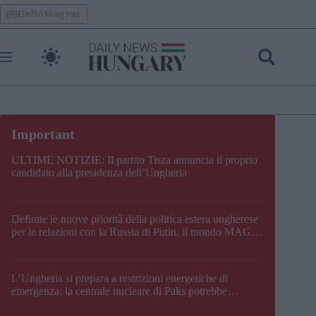
Skip
HelloMagyar
to
content
ULTIME NOTIZIE: Il partito Tisza annuncia il proprio
candidato alla presidenza dell’Ungheria
Definite le nuove priorità della politica estera ungherese
per le relazioni con la Russia di Putin, il mondo MAGA,
l’UE, il V4, la NATO e i Balcani
L’Ungheria si prepara a restrizioni energetiche di
emergenza; la centrale nucleare di Paks potrebbe
chiudere questo fine settimana