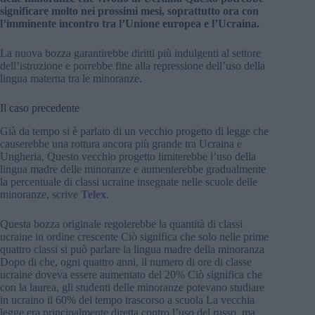
significare molto nei prossimi mesi, soprattutto ora con
l’imminente incontro tra l’Unione europea e l’Ucraina.
La nuova bozza garantirebbe diritti più indulgenti al settore
dell’istruzione e porrebbe fine alla repressione dell’uso della
lingua materna tra le minoranze.
Il caso precedente
Già da tempo si è parlato di un vecchio progetto di legge che
causerebbe una rottura ancora più grande tra Ucraina e
Ungheria, Questo vecchio progetto limiterebbe l’uso della
lingua madre delle minoranze e aumenterebbe gradualmente
la percentuale di classi ucraine insegnate nelle scuole delle
minoranze, scrive
Telex
.
Questa bozza originale regolerebbe la quantità di classi
ucraine in ordine crescente Ciò significa che solo nelle prime
quattro classi si può parlare la lingua madre della minoranza
Dopo di che, ogni quattro anni, il numero di ore di classe
ucraine doveva essere aumentato del 20% Ciò significa che
con la laurea, gli studenti delle minoranze potevano studiare
in ucraino il 60% del tempo trascorso a scuola La vecchia
legge era principalmente diretta contro l’uso del russo, ma