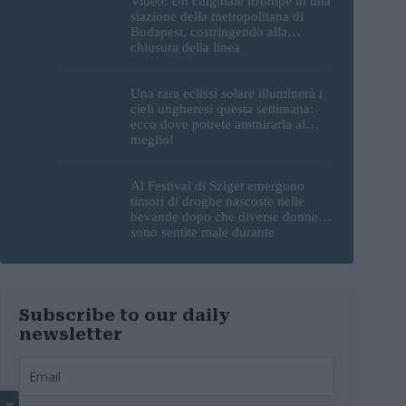
Video: Un cinghiale irrompe in una
stazione della metropolitana di
Budapest, costringendo alla
chiusura della linea
Una rara eclissi solare illuminerà i
cieli ungheresi questa settimana:
ecco dove potrete ammirarla al
meglio!
Al Festival di Sziget emergono
timori di droghe nascoste nelle
bevande dopo che diverse donne si
sono sentite male durante
l’esibizione di un DJ
Subscribe to our daily
newsletter