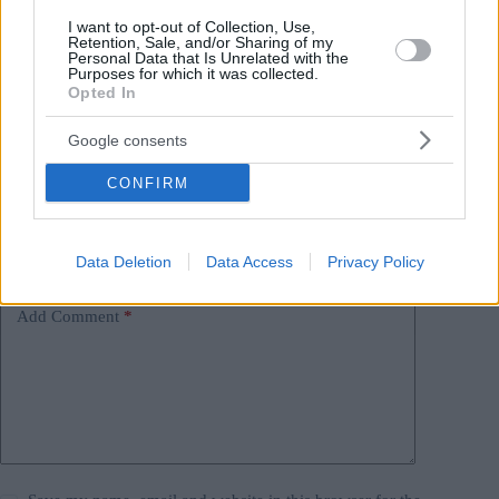
#
diritto dell'istruzione ucraina
#
istruzione
#
minoranza
I want to opt-out of Collection, Use,
Retention, Sale, and/or Sharing of my
#
ucraina
#
ungheresi all'estero
#
ungheria
Personal Data that Is Unrelated with the
Leave a Reply
Purposes for which it was collected.
Opted In
Your email address will not be published.
Required fields are marked
*
Google consents
Name
*
CONFIRM
Email
*
Website
Data Deletion
Data Access
Privacy Policy
Add Comment
*