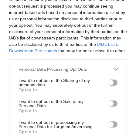
legge precedente. La sanzione del russo è un obiettivo per il
opt-out request is processed you may continue seeing
governo ucraino dal 2014 e ancor più dall’inizio della guerra.
interest-based ads based on personal information utilized by
us or personal information disclosed to third parties prior to
Cosa c’è dopo?
your opt-out. You may separately opt-out of the further
disclosure of your personal information by third parties on the
Considerando la guerra, l’Ucraina ha ottenuto lo status di
candidato l’anno scorso su proposta della Commissione
IAB’s list of downstream participants. This information may
europea Il ministro degli esteri ungherese Péter Szijjártó ha
also be disclosed by us to third parties on the
IAB’s List of
detto sulla questione che l’“Ungheria non sarà mai in grado di
Downstream Participants
that may further disclose it to other
sostenere l’integrazione transatlantica ed europea dell’Ucraina
third parties.
finché saranno a rischio le scuole ungheresi in
Transcarpazia-” Tuttavia, con il nuovo progetto di legge, tutte
Please note that this website/app uses one or more Google
Personal Data Processing Opt Outs
le 71 scuole di lingua ungherese della Transcarpazia
services and may gather and store information including but
potrebbero continuare a insegnare agli studenti in ungherese
not limited to your visit or usage behaviour. You may click to
I want to opt-out of the Sharing of my
fino alla laurea, a lungo termine, questo significa che
personal data.
l’Ucraina è un passo più vicina al cuore degli ungheresi e
grant or deny consent to Google and its third-party tags to
Opted In
anche all’adesione all’UE.
use your data for below specified purposes in below Google
consent section.
I want to opt-out of the Sale of my
Maggiori informazioni sulle relazioni ungheresi con l’Ucraina
Personal Data.
QUI
.
Opted In
I want to opt-out of processing my
Personal Data for Targeted Advertising.
Opted In
Tags