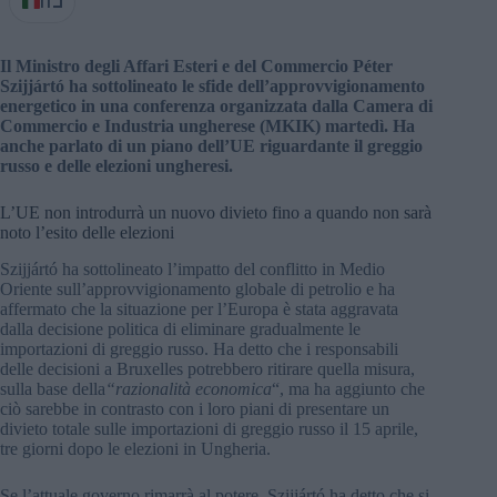
IT
Il Ministro degli Affari Esteri e del Commercio Péter
Szijjártó ha sottolineato le sfide dell’approvvigionamento
energetico in una conferenza organizzata dalla Camera di
Commercio e Industria ungherese (MKIK) martedì. Ha
anche parlato di un piano dell’UE riguardante il greggio
russo e delle elezioni ungheresi.
L’UE non introdurrà un nuovo divieto fino a quando non sarà
noto l’esito delle elezioni
Szijjártó ha sottolineato l’impatto del conflitto in Medio
Oriente sull’approvvigionamento globale di petrolio e ha
affermato che la situazione per l’Europa è stata aggravata
dalla decisione politica di eliminare gradualmente le
importazioni di greggio russo. Ha detto che i responsabili
delle decisioni a Bruxelles potrebbero ritirare quella misura,
sulla base della
“razionalità economica
“, ma ha aggiunto che
ciò sarebbe in contrasto con i loro piani di presentare un
divieto totale sulle importazioni di greggio russo il 15 aprile,
tre giorni dopo le elezioni in Ungheria.
Se l’attuale governo rimarrà al potere, Szijjártó ha detto che si