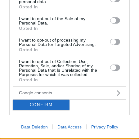
personal data.
Ha riconosciuto il successo dell’ampia crescita dell’economia
grant or deny consent to Google and its third-party tags to
Opted In
ungherese negli ultimi 15 anni, ma ha sottolineato la necessità
use your data for below specified purposes in below Google
di aumentare l’efficienza nel settore delle esportazioni.
consent section.
L’Ungheria si trova sulla soglia della trappola del reddito
I want to opt-out of the Sale of my
Personal Data.
medio e deve cambiare il suo approccio per concentrarsi su
Opted In
un’economia basata sulla conoscenza e sulla tecnologia, ha
aggiunto.
I want to opt-out of processing my
Personal Data for Targeted Advertising.
Se si è perso i nostri precedenti articoli sull’
Unione
Opted In
Europea
:
I want to opt-out of Collection, Use,
Retention, Sale, and/or Sharing of my
Zelenskyy fissa un calendario per il
riavvio
Personal Data that Is Unrelated with the
dell’oleodotto Druzhba verso l’Ungheria
Purposes for which it was collected.
L’Ungheria chiede all’UE di revocare le sanzioni sul
Opted In
petrolio russo dopo che gli Stati Uniti hanno allentato le
restrizioni
Google consents
CONFIRM
Tags
#
categoria politica
#
governo ungherese
#
Russia
#
ungheria
#
unione europea
Data Deletion
Data Access
Privacy Policy
Leave a Reply
Your email address will not be published.
Required fields are marked
*