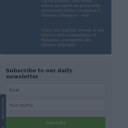
Caccia al tesoro: cosa hanno
trovato gli esperti nei pressi della
motocicletta tedesca recuperata dal
Danubio a Budapest – foto
Video: Un cinghiale irrompe in una
stazione della metropolitana di
Budapest, costringendo alla
chiusura della linea
Subscribe to our daily
newsletter
LETTER
NEWS
Subscribe
US