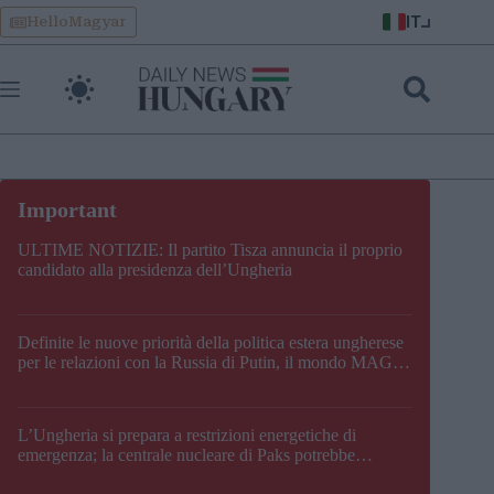
Skip
IT
HelloMagyar
to
content
ULTIME NOTIZIE: Il partito Tisza annuncia il proprio
candidato alla presidenza dell’Ungheria
Definite le nuove priorità della politica estera ungherese
per le relazioni con la Russia di Putin, il mondo MAGA,
l’UE, il V4, la NATO e i Balcani
L’Ungheria si prepara a restrizioni energetiche di
emergenza; la centrale nucleare di Paks potrebbe
chiudere questo fine settimana