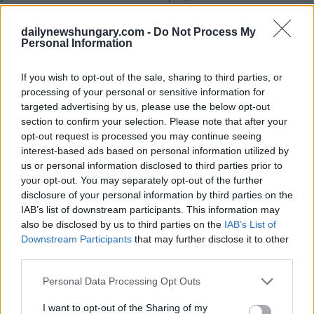
meglio, ha detto.
dailynewshungary.com -
Do Not Process My
“Il processo decisionale sovrano deve essere mantenuto,
Personal Information
indipendentemente dal dilemma che può presentarsi. Per noi,
deve essere fornita una risposta ungherese, basata
sull’interesse nazionale
“, ha aggiunto.
If you wish to opt-out of the sale, sharing to third parties, or
processing of your personal or sensitive information for
Lo Stato dovrebbe fungere da catalizzatore per l’innovazione
targeted advertising by us, please use the below opt-out
section to confirm your selection. Please note that after your
Szijjártó ha anche sottolineato
il successo della politica di
opt-out request is processed you may continue seeing
neutralità economica del Governo, che ha permesso di attrarre
interest-based ads based on personal information utilized by
grandi volumi di IDE.
us or personal information disclosed to third parties prior to
your opt-out. You may separately opt-out of the further
“Sono stati creati centinaia di migliaia di posti di lavoro
disclosure of your personal information by third parties on the
grazie alla nostra decisione di non ostacolare la
cooperazione tra aziende dell’Est e dell’Ovest con barriere
IAB’s list of downstream participants. This information may
ideologiche artificiali
“, ha aggiunto.
also be disclosed by us to third parties on the
IAB’s List of
Downstream Participants
that may further disclose it to other
Il presidente di MKIK, Elek Nagy, ha detto alla conferenza
third parties.
che lo Stato dovrebbe fungere da
“catalizzatore per
l’innovazione
” in futuro e ha affermato che il sistema di
Please note that this website/app uses one or more Google
Personal Data Processing Opt Outs
sostegno dovrebbe spostarsi verso l’innovazione e la R+S.
services and may gather and store information including but
not limited to your visit or usage behaviour. You may click to
I want to opt-out of the Sharing of my