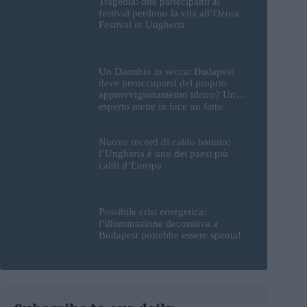
Tragedia: due partecipanti al
festival perdono la vita all’Ozora
Festival in Ungheria
Un Danubio in secca: Budapest
deve preoccuparsi del proprio
approvvigionamento idrico? Un
esperto mette in luce un fatto
sorprendente
Nuovo record di caldo battuto:
l’Ungheria è uno dei paesi più
caldi d’Europa
Possibile crisi energetica:
l’illuminazione decorativa a
Budapest potrebbe essere spenta!