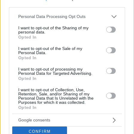
third parties.
Please note that this website/app uses one or more Google
Personal Data Processing Opt Outs
services and may gather and store information including but
not limited to your visit or usage behaviour. You may click to
I want to opt-out of the Sharing of my
Fonte: MKIK
personal data.
grant or deny consent to Google and its third-party tags to
Opted In
use your data for below specified purposes in below Google
consent section.
I want to opt-out of the Sale of my
Personal Data.
Opted In
I want to opt-out of processing my
Personal Data for Targeted Advertising.
Opted In
I want to opt-out of Collection, Use,
Retention, Sale, and/or Sharing of my
Personal Data that Is Unrelated with the
Purposes for which it was collected.
Opted In
Google consents
CONFIRM