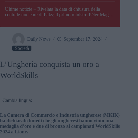
Paks
Ultime notizie – Rivelata la data di chiusura della
centrale nucleare di Paks; il primo ministro Péter Magyar
afferma che l’Ungheria potrebbe trovarsi ad affrontare
una crisi energetica
Daily News
September 17, 2024
Società
L’Ungheria conquista un oro a
WorldSkills
Cambia lingua:
La Camera di Commercio e Industria ungherese (MKIK)
ha dichiarato lunedì che gli ungheresi hanno vinto una
medaglia d’oro e due di bronzo ai campionati WorldSkills
2024 a Lione.