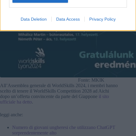
Data Deletion
Data Access
Privacy Policy
Fonte: MKIK
All’Assemblea generale di WorldSkills 2024, i membri hanno
scelto di tenere il WorldSkills Competition 2028 ad Aichi
dopo un’offerta convincente da parte del Giappone
il sito
ufficiale ha detto
.
leggi anche:
Numero di giovani ungheresi che utilizzano ChatGPT
sorprendentemente alto