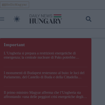
Skip
HelloMagyar
to
content
L’Ungheria si prepara a restrizioni energetiche di
emergenza; la centrale nucleare di Paks potrebbe
chiudere questo fine settimana
I monumenti di Budapest resteranno al buio: le luci del
Parlamento, del Castello di Buda e della Cittadella
verranno spente
Il primo ministro Magyar afferma che l’Ungheria sta
affrontando «una delle peggiori crisi energetiche degli
ultimi decenni» e comunica la nuova data di chiusura di