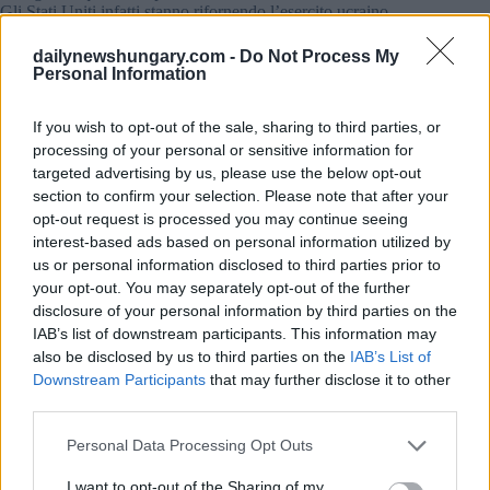
Gli Stati Uniti infatti stanno rifornendo l’esercito ucraino
esattamente con questo tipo di sistema missilistico, l’esercito
ucraino sembra fare uso di questi lanciamissili Senza di loro,
dailynewshungary.com -
Do Not Process My
come ha detto un informatore, non sarebbero stati in grado di
Personal Information
riconquistare Herson.
If you wish to opt-out of the sale, sharing to third parties, or
processing of your personal or sensitive information for
Leggi anche
targeted advertising by us, please use the below opt-out
Commissione europea: Il governo ungherese
section to confirm your selection. Please note that after your
era consapevole delle preoccupazioni
opt-out request is processed you may continue seeing
riguardanti le università di fondazione
interest-based ads based on personal information utilized by
us or personal information disclosed to third parties prior to
Quasi tutti i paesi della regione hanno l’HIMARS
your opt-out. You may separately opt-out of the further
disclosure of your personal information by third parties on the
Questa acquisizione non sarebbe insolita, dal momento che
IAB’s list of downstream participants. This information may
quasi tutti i paesi della regione hanno già sistemi missilistici
also be disclosed by us to third parties on the
IAB’s List of
HIMARS o stanno pianificando di acquisirli Come riferisce
Downstream Participants
that may further disclose it to other
Szabad Európa,
third parties.
tra gli Stati membri della NATO nella regione, solo
Please note that this website/app uses one or more Google
Personal Data Processing Opt Outs
Slovacchia, Croazia e Ungheria non hanno ancora acquistato
services and may gather and store information including but
i sistemi missilistici statunitensi.
Alla domanda su quanto otterrebbe lo Stato ungherese, un
not limited to your visit or usage behaviour. You may click to
I want to opt-out of the Sharing of my