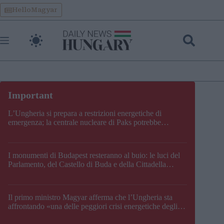
Skip
HelloMagyar
to
content
L’Ungheria si prepara a restrizioni energetiche di
emergenza; la centrale nucleare di Paks potrebbe
chiudere questo fine settimana
I monumenti di Budapest resteranno al buio: le luci del
Parlamento, del Castello di Buda e della Cittadella
verranno spente
Il primo ministro Magyar afferma che l’Ungheria sta
affrontando «una delle peggiori crisi energetiche degli
ultimi decenni» e comunica la nuova data di chiusura di