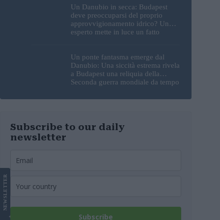
Un Danubio in secca: Budapest
deve preoccuparsi del proprio
approvvigionamento idrico? Un
esperto mette in luce un fatto
sorprendente
Un ponte fantasma emerge dal
Danubio: Una siccità estrema rivela
a Budapest una reliquia della
Seconda guerra mondiale da tempo
perduta
Subscribe to our daily
newsletter
LETTER
NEWS
Subscribe