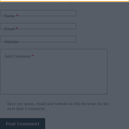
Your email address will not be published.
Required fields are marked
*
Name
*
Email
*
Website
Add Comment
*
Save my name, email and website in this browser for the
next time I comment.
Post Comment