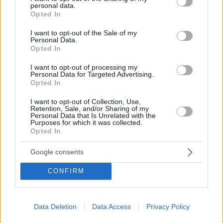
personal data.
informatore ha detto che probabilmente avrebbe bisogno di
grant or deny consent to Google and its third-party tags to
Opted In
circa la metà della Romania, secondo il portale, la Romania
use your data for below specified purposes in below Google
sta pianificando di acquistare 54 sistemi missilistici Questo
consent section.
I want to opt-out of the Sale of my
significa che l’Ungheria ne avrebbe bisogno di circa 27.
Personal Data.
Opted In
Il portale sottolinea che nessuna delle loro informazioni è
ufficiale al momento. Hanno cercato di contattare il Ministero
I want to opt-out of processing my
della Difesa in merito alla questione, ma finora non è arrivata
Personal Data for Targeted Advertising.
alcuna risposta.
Opted In
I want to opt-out of Collection, Use,
Retention, Sale, and/or Sharing of my
Leggi anche
Personal Data that Is Unrelated with the
Purposes for which it was collected.
Ungheresi che raccolgono fondi per i
Opted In
volontari ungheresi che combattono per
l’Ucraina
Google consents
CONFIRM
Tags
#
militari
#
nato
#
stati uniti
#
ungheria
Data Deletion
Data Access
Privacy Policy
Leave a Reply