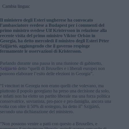
Cambia lingua:
Il ministero degli Esteri ungherese ha convocato
l’ambasciatore svedese a Budapest per i commenti del
primo ministro svedese Ulf Kristersson in relazione alla
recente visita del primo ministro Viktor Orbán in
Georgia, ha detto mercoledì il ministro degli Esteri Péter
Szijjártó, aggiungendo che il governo respinge
fermamente le osservazioni di Kristersson.
Parlando durante una pausa in una riunione di gabinetto,
Szijjártó
detto “quelli di Bruxelles e i liberali europei non
possono elaborare l’esito delle elezioni in Georgia”.
“I vincitori in Georgia non erano quelli che volevano, ma
piuttosto il popolo georgiano ha preso una decisione da solo,
e infatti non ha eletto un partito liberale ma una forza politica
conservatrice, sovranista, pro-pace e pro-famiglia, ancora una
volta con oltre il 50% di sostegno, ha detto il” Szijjártó,
secondo una dichiarazione del ministero.
“Non possono venire a patti con questo a Bruxelles, e
nemmeno il mainstream liberale, quindi stanno cercando di