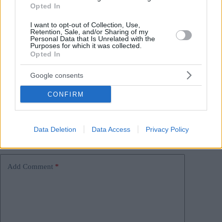
Opted In
Tags
#
elezioni
#
georgia
I want to opt-out of Collection, Use,
Retention, Sale, and/or Sharing of my
#
ministero degli affari esteri dell'ungheria
#
Svezia
Personal Data that Is Unrelated with the
Purposes for which it was collected.
#
ungheria
Opted In
Leave a Reply
Your email address will not be published.
Required fields are marked
*
Google consents
CONFIRM
Name
*
Email
*
Data Deletion
Data Access
Privacy Policy
Website
Add Comment
*