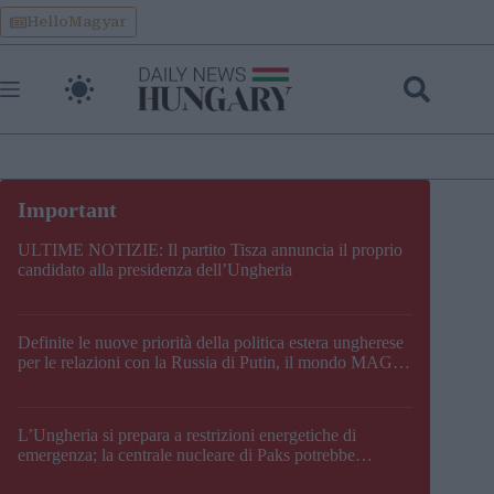
Skip
HelloMagyar
to
content
ULTIME NOTIZIE: Il partito Tisza annuncia il proprio
candidato alla presidenza dell’Ungheria
Definite le nuove priorità della politica estera ungherese
per le relazioni con la Russia di Putin, il mondo MAGA,
l’UE, il V4, la NATO e i Balcani
L’Ungheria si prepara a restrizioni energetiche di
emergenza; la centrale nucleare di Paks potrebbe
chiudere questo fine settimana