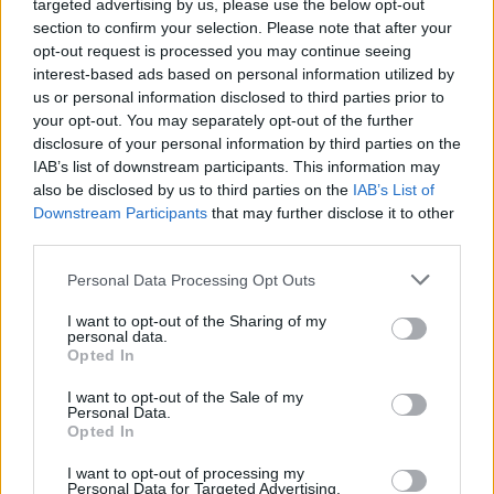
targeted advertising by us, please use the below opt-out
section to confirm your selection. Please note that after your
“Non siamo un paese jawohl; nessuno può dirci cosa dire o
opt-out request is processed you may continue seeing
rappresentare, rappresentiamo gli interessi nazionali
interest-based ads based on personal information utilized by
ungheresi, ha aggiunto” Szijjártó.
us or personal information disclosed to third parties prior to
your opt-out. You may separately opt-out of the further
Ha detto che il ministero degli Esteri ha convocato
l’ambasciatore svedese ieri pomeriggio per chiarire la
disclosure of your personal information by third parties on the
posizione del governo e ha chiesto ai funzionari svedesi di
IAB’s list of downstream participants. This information may
astenersi dal fare tali commenti in futuro.
also be disclosed by us to third parties on the
IAB’s List of
Downstream Participants
that may further disclose it to other
Szijjártó ha affermato che questo tipo di osservazioni “ non si
third parties.
basano in alcun modo sul rispetto reciproco, e non sembra
che si sforzino di migliorare la nostra cooperazione come
Please note that this website/app uses one or more Google
Personal Data Processing Opt Outs
alleati”.
services and may gather and store information including but
not limited to your visit or usage behaviour. You may click to
I want to opt-out of the Sharing of my
Leggi anche:
personal data.
grant or deny consent to Google and its third-party tags to
Opted In
use your data for below specified purposes in below Google
Gabinetto Orbán: l’Ungheria si congratula con il partito
consent section.
I want to opt-out of the Sale of my
Sogno Georgiano per la vittoria elettorale
Personal Data.
Il ministro delle finanze ungherese sottolinea i crescenti
Opted In
legami economici con la Georgia nell’incontro di
Tbilisi
I want to opt-out of processing my
Personal Data for Targeted Advertising.