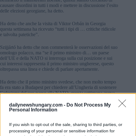
causare disordini in tutti i modi e mettere in discussione l’esito
delle elezioni georgiane, ha detto.
Ha detto che anche la visita di Viktor Orbán in Georgia
questa settimana ha ricevuto “tutti i tipi di … critiche ridicole
e talvolta patetiche”.
Szijjártó ha detto che non commenterà le osservazioni del suo
omologo polacco, ma “se il primo ministro di… un paese
dell’UE e della NATO si interroga sulla cui posizione e sui
cui interessi rappresenta il primo ministro ungherese, questo
oltrepassa una linea e chiede di parlare apertamente.
Ha detto che il primo ministro svedese, che non molto tempo
fa era stato a Budapest per chiedere all’Ungheria di sostenere
l’adesione del suo paese alla NATO, questa settimana aveva
suggerito che il suo omologo ungherese fosse andato a Tbilisi
“ per conto della Russia”.
dailynewshungary.com -
Do Not Process My
Personal Information
“Questa è una dichiarazione che dobbiamo respingere con la
massima fermezza, ha detto” Szijjártó. “Non accettiamo che
If you wish to opt-out of the sale, sharing to third parties, or
nessuno metta in dubbio che rappresentiamo i nostri interessi,
processing of your personal or sensitive information for
gli interessi nazionali ungheresi e la posizione ungherese.”