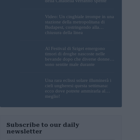
della Cittadella verranno spente
Video: Un cinghiale irrompe in una
stazione della metropolitana di
Budapest, costringendo alla
chiusura della linea
Al Festival di Sziget emergono
timori di droghe nascoste nelle
bevande dopo che diverse donne si
sono sentite male durante
l’esibizione di un DJ
Una rara eclissi solare illuminerà i
cieli ungheresi questa settimana:
ecco dove potrete ammirarla al
meglio!
Subscribe to our daily
newsletter