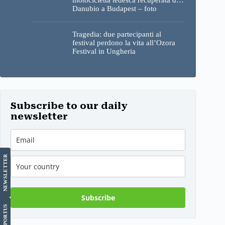
motocicletta tedesca recuperata dal
Danubio a Budapest – foto
Tragedia: due partecipanti al
festival perdono la vita all’Ozora
Festival in Ungheria
Subscribe to our daily
newsletter
LETTER
NEWS
Subscribe
US
SUPPORT