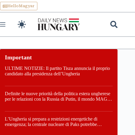
Skip
HelloMagyar
to
content
ULTIME NOTIZIE: Il partito Tisza annuncia il proprio
candidato alla presidenza dell’Ungheria
Definite le nuove priorità della politica estera ungherese
per le relazioni con la Russia di Putin, il mondo MAGA,
l’UE, il V4, la NATO e i Balcani
L’Ungheria si prepara a restrizioni energetiche di
emergenza; la centrale nucleare di Paks potrebbe
chiudere questo fine settimana