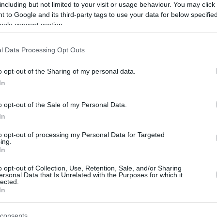
including but not limited to your visit or usage behaviour. You may click 
 to Google and its third-party tags to use your data for below specifi
ogle consent section.
me le sue condoglianze per la
l Data Processing Opt Outs
o opt-out of the Sharing of my personal data.
sue condoglianze in un telegramma inviato al
In
e ha colpito la regione di Racha nel paese, ha detto
mma indirizzato a Shalva Papuashvili, Kövér si è detto
o opt-out of the Sale of my Personal Data.
a colpito la regione durante la settimana, mietendo la
In
to opt-out of processing my Personal Data for Targeted
ing.
sua sentita simpatia e le sue sincere condoglianze ai
In
guarigione.
o opt-out of Collection, Use, Retention, Sale, and/or Sharing
ersonal Data that Is Unrelated with the Purposes for which it
lected.
gherese fornisce assistenza di
In
lpite dalle inondazioni
consents