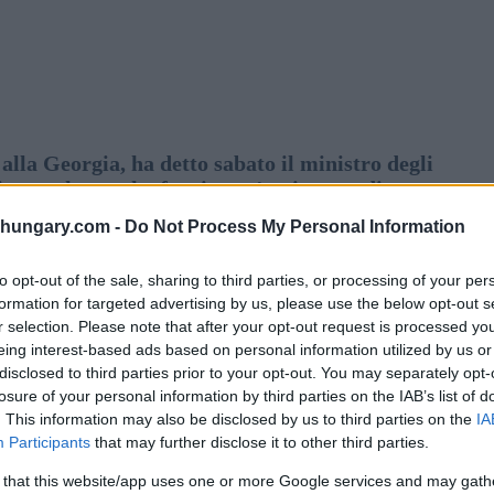
alla Georgia, ha detto sabato il ministro degli
ico ungherese ha fornito un’assistenza di
te dalle devastanti inondazioni in Slovenia, ha detto
shungary.com -
Do Not Process My Personal Information
to opt-out of the sale, sharing to third parties, or processing of your per
izioni meteorologiche estreme”, ha detto Péter
formation for targeted advertising by us, please use the below opt-out s
ge e le inondazioni improvvise hanno gravi conseguenze
r selection. Please note that after your opt-out request is processed y
ge insolitamente forti hanno portato a una frana nella
eing interest-based ads based on personal information utilized by us or
te o scomparse e la tempesta ha lasciato enormi danni,
disclosed to third parties prior to your opt-out. You may separately opt-
losure of your personal information by third parties on the IAB’s list of
. This information may also be disclosed by us to third parties on the
IA
Participants
that may further disclose it to other third parties.
lega georgiano e ha offerto assistenza ungherese in caso
ato l’offerta e ha detto che ci contatterà se le loro
 that this website/app uses one or more Google services and may gath