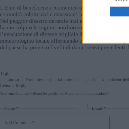
L’Ente di beneficenza ecumenico ungherese ha fornito u
comunità colpite dalle devastanti inondazioni in Sloven
Nel peggior disastro naturale mai avvenuto nella stori
hanno colpito le regioni nord-orientali e centrali del 
l’evacuazione di diverse migliaia di persone, ha afferm
meteorologico locale affermando che in meno di un gio
del paese ha previsto livelli di danni senza precedenti,
Tags
#
caucaso
#
ministero degli affari esteri dell'ungheria
#
presidente del
Leave a Reply
Your email address will not be published.
Required fields are marked
*
Name
*
Email
*
Add Comment
*