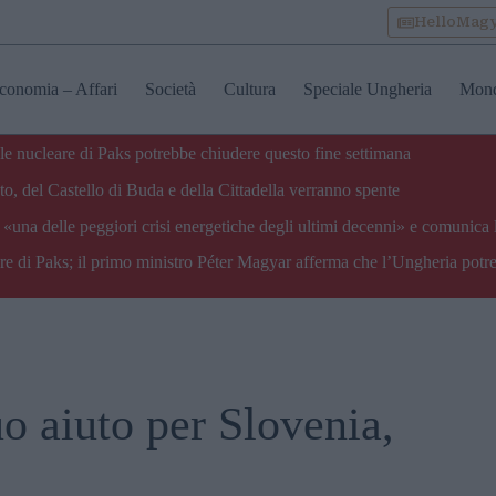
HelloMag
conomia – Affari
Società
Cultura
Speciale Ungheria
Mon
ale nucleare di Paks potrebbe chiudere questo fine settimana
o, del Castello di Buda e della Cittadella verranno spente
«una delle peggiori crisi energetiche degli ultimi decenni» e comunica 
are di Paks; il primo ministro Péter Magyar afferma che l’Ungheria potre
uo aiuto per Slovenia,