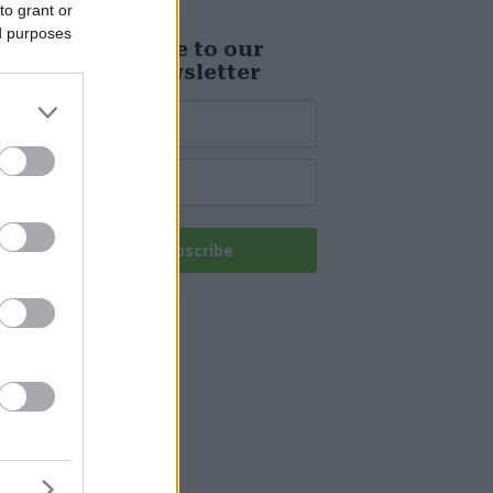
spenta!
to grant or
ed purposes
Subscribe to our
daily newsletter
Subscribe