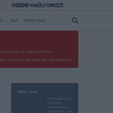
yar
do
Sport
Notizie flash
la nuova data di chiusura di Paks
bbe trovarsi ad affrontare una crisi energetica
I monumenti di
Budapest
resteranno al
buio: le luci del