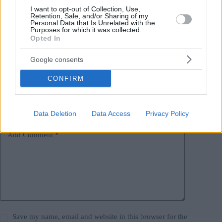
#
criminalità
#
movimento di slancio
I want to opt-out of Collection, Use,
Retention, Sale, and/or Sharing of my
#
presidente dell'ungheria
#
ungheria
Personal Data that Is Unrelated with the
Leave a Reply
Purposes for which it was collected.
Opted In
Your email address will not be published.
Required fields are marked
*
Google consents
Name
*
CONFIRM
Email
*
Website
Data Deletion
Data Access
Privacy Policy
Add Comment
*
Save my name, email and website in this browser for the