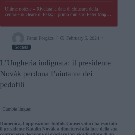
Paks
Ultime notizie – Rivelata la data di chiusura della
centrale nucleare di Paks; il primo ministro Péter Magyar
afferma che l’Ungheria potrebbe trovarsi ad affrontare
una crisi energetica
Fanni Forgács
February 5, 2024
Società
L’Ungheria indignata: il presidente
Novák perdona l’aiutante dei
pedofili
Cambia lingua:
Domenica, l’opposizione Jobbik-Conservatori ha esortato
il presidente Katalin Novák a dimettersi alla luce della sua
controversa decisione di graziare l’ex vicedirettore di un