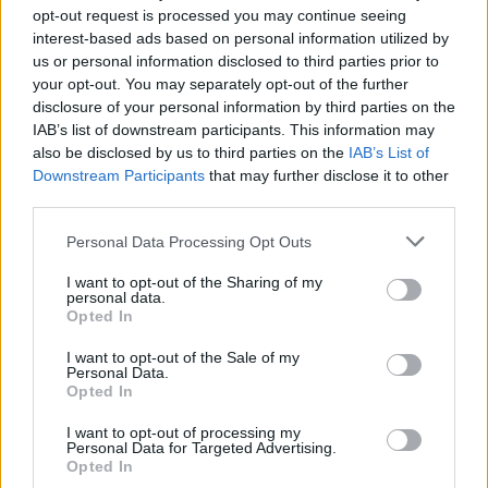
opt-out request is processed you may continue seeing
membri del loro gruppo parlamentare hanno esortato Novák a
dimettersi Brenner ha invitato tutti i legislatori a sostenere
interest-based ads based on personal information utilized by
questa iniziativa Brenner ha anche sottolineato
us or personal information disclosed to third parties prior to
your opt-out. You may separately opt-out of the further
L’Ungheria ha un disperato bisogno di un presidente eletto
disclosure of your personal information by third parties on the
direttamente dal popolo, che non esegua gli ordini del
IAB’s list of downstream participants. This information may
partito… ma rappresenti effettivamente l’unità della nazione e
also be disclosed by us to third parties on the
IAB’s List of
conceda la grazia presidenziale solo in casi con gravi ragioni
Downstream Participants
that may further disclose it to other
morali o politiche.
third parties.
La vice leader del partito Anita K invecerösi ha rivelato alla
conferenza che i residenti della casa dei bambini di Bicske
Please note that this website/app uses one or more Google
avevano subito anni di molestie sessuali da parte del direttore
Personal Data Processing Opt Outs
Il vicedirettore, a cui è stata concessa la grazia presidenziale
services and may gather and store information including but
lo scorso aprile, “ aveva contribuito a questo e voleva
not limited to your visit or usage behaviour. You may click to
I want to opt-out of the Sharing of my
personal data.
persuadere i bambini a firmare documenti falsi”, ha aggiunto.
grant or deny consent to Google and its third-party tags to
Opted In
K invece ha chiesto a Novák di ritirare la grazia presidenziale,
use your data for below specified purposes in below Google
insistendo affinché il vicedirettore scontasse la sua pena.
consent section.
I want to opt-out of the Sale of my
Personal Data.
Opted In
I want to opt-out of processing my
Personal Data for Targeted Advertising.
Opted In
Tags