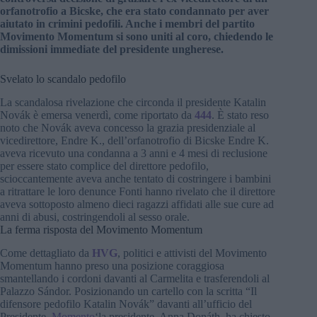
orfanotrofio a Bicske, che era stato condannato per aver
aiutato in crimini pedofili. Anche i membri del partito
Movimento Momentum si sono uniti al coro, chiedendo le
dimissioni immediate del presidente ungherese.
Svelato lo scandalo pedofilo
La scandalosa rivelazione che circonda il presidente Katalin
Novák è emersa venerdì, come riportato da
444
. È stato reso
noto che Novák aveva concesso la grazia presidenziale al
vicedirettore, Endre K., dell’orfanotrofio di Bicske Endre K.
aveva ricevuto una condanna a 3 anni e 4 mesi di reclusione
per essere stato complice del direttore pedofilo,
scioccantemente aveva anche tentato di costringere i bambini
a ritrattare le loro denunce Fonti hanno rivelato che il direttore
aveva sottoposto almeno dieci ragazzi affidati alle sue cure ad
anni di abusi, costringendoli al sesso orale.
La ferma risposta del Movimento Momentum
Come dettagliato da
HVG
, politici e attivisti del Movimento
Momentum hanno preso una posizione coraggiosa
smantellando i cordoni davanti al Carmelita e trasferendoli al
Palazzo Sándor. Posizionando un cartello con la scritta “Il
difensore pedofilo Katalin Novák” davanti all’ufficio del
Presidente,
Momento
‘la presidente, Anna Donáth, ha chiesto