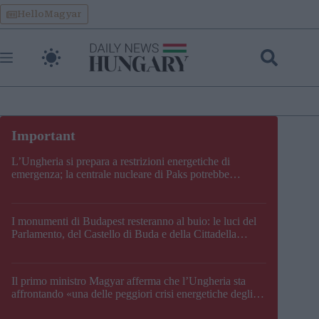
Skip
HelloMagyar
to
content
L’Ungheria si prepara a restrizioni energetiche di
emergenza; la centrale nucleare di Paks potrebbe
chiudere questo fine settimana
I monumenti di Budapest resteranno al buio: le luci del
Parlamento, del Castello di Buda e della Cittadella
verranno spente
Il primo ministro Magyar afferma che l’Ungheria sta
affrontando «una delle peggiori crisi energetiche degli
ultimi decenni» e comunica la nuova data di chiusura di