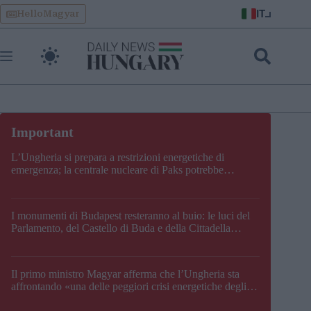
Skip
IT
HelloMagyar
to
content
L’Ungheria si prepara a restrizioni energetiche di
emergenza; la centrale nucleare di Paks potrebbe
chiudere questo fine settimana
I monumenti di Budapest resteranno al buio: le luci del
Parlamento, del Castello di Buda e della Cittadella
verranno spente
Il primo ministro Magyar afferma che l’Ungheria sta
affrontando «una delle peggiori crisi energetiche degli
ultimi decenni» e comunica la nuova data di chiusura di