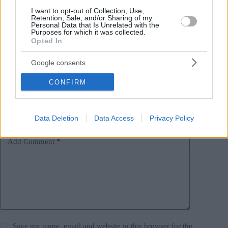
Tags
I want to opt-out of Collection, Use,
Retention, Sale, and/or Sharing of my
#
elezioni
#
media
#
ungheria
Personal Data that Is Unrelated with the
Leave a Reply
Purposes for which it was collected.
Opted In
Your email address will not be published.
Required fields are marked
*
Google consents
Name
*
CONFIRM
Email
*
Website
Data Deletion
Data Access
Privacy Policy
Add Comment
*
Save my name, email and website in this browser for the