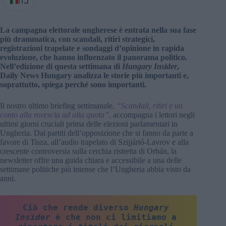
IT
La campagna elettorale ungherese è entrata nella sua fase
più drammatica, con scandali, ritiri strategici,
registrazioni trapelate e sondaggi d’opinione in rapida
evoluzione, che hanno influenzato il panorama politico.
Nell’edizione di questa settimana di
Hungary Insider
,
Daily News Hungary analizza le storie più importanti e,
soprattutto, spiega perché sono importanti.
Il nostro ultimo briefing settimanale,
“Scandali, ritiri e un
conto alla rovescia ad alta quota”,
accompagna i lettori negli
ultimi giorni cruciali prima delle elezioni parlamentari in
Ungheria. Dai partiti dell’opposizione che si fanno da parte a
favore di Tisza, all’audio trapelato di Szijjártó-Lavrov e alla
crescente controversia sulla cerchia ristretta di Orbán, la
newsletter offre una guida chiara e accessibile a una delle
settimane politiche più intense che l’Ungheria abbia visto da
anni.
Ciò che rende diverso 
Hungary 
Insider
 è che non ci limitiamo a 