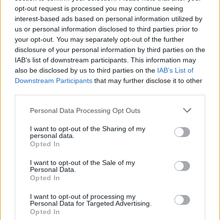
Per i lettori che desiderano seguire seriamente l’Ungheria in
opt-out request is processed you may continue seeing
inglese,
Hungary Insider
può diventare rapidamente una
interest-based ads based on personal information utilized by
lettura essenziale del sabato. Pubblicata ogni settimana dal
us or personal information disclosed to third parties prior to
team del Daily News Hungary, combina un reportage
your opt-out. You may separately opt-out of the further
affidabile con l’analisi più approfondita necessaria per dare un
disclosure of your personal information by third parties on the
senso agli eventi in rapida evoluzione.
IAB’s list of downstream participants. This information may
also be disclosed by us to third parties on the
IAB’s List of
Legga l’ultimo numero qui sotto, e se trova utile capire
Downstream Participants
that may further disclose it to other
l’Ungheria al di là del ciclo di notizie quotidiane, si abboni
per ricevere ogni edizione direttamente nella sua casella
third parties.
di posta elettronica.
Please note that this website/app uses one or more Google
Personal Data Processing Opt Outs
services and may gather and store information including but
Briefing settimanale sull’Ungheria: scandali, ritiri e un conto
not limited to your visit or usage behaviour. You may click to
I want to opt-out of the Sharing of my
alla rovescia ad alta quota – 4 aprile 2026 di The Hungary
personal data.
Insider
grant or deny consent to Google and its third-party tags to
Opted In
use your data for below specified purposes in below Google
da Daily News Hungary
consent section.
I want to opt-out of the Sale of my
Personal Data.
Opted In
Leggere su Substack
Immagine in evidenza:
depositphotos.com
I want to opt-out of processing my
Personal Data for Targeted Advertising.
Opted In