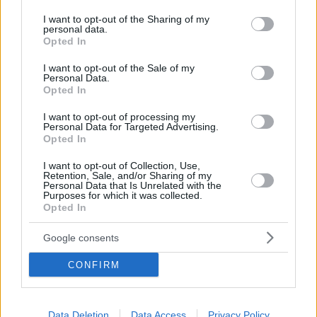
services and may gather and store information including but
#
ungheria
#
unione europea
not limited to your visit or usage behaviour. You may click to
I want to opt-out of the Sharing of my
Leave a Reply
personal data.
grant or deny consent to Google and its third-party tags to
Opted In
Your email address will not be published.
Required fields are marked
*
use your data for below specified purposes in below Google
consent section.
I want to opt-out of the Sale of my
Personal Data.
Name
*
Opted In
Email
*
I want to opt-out of processing my
Personal Data for Targeted Advertising.
Opted In
Website
I want to opt-out of Collection, Use,
Retention, Sale, and/or Sharing of my
Add Comment
*
Personal Data that Is Unrelated with the
Purposes for which it was collected.
Opted In
Google consents
CONFIRM
Save my name, email and website in this browser for the
next time I comment.
Data Deletion
Data Access
Privacy Policy