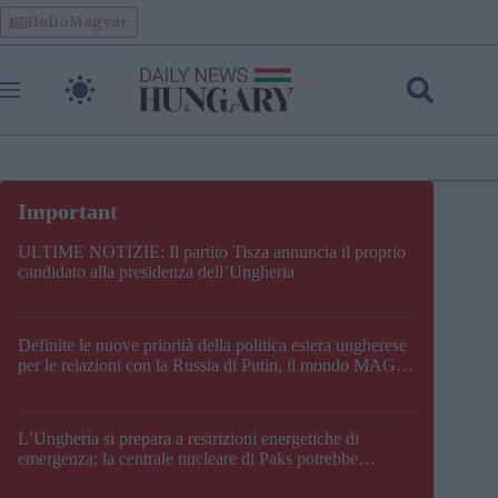
Skip
HelloMagyar
to
content
ULTIME NOTIZIE: Il partito Tisza annuncia il proprio
candidato alla presidenza dell’Ungheria
Definite le nuove priorità della politica estera ungherese
per le relazioni con la Russia di Putin, il mondo MAGA,
l’UE, il V4, la NATO e i Balcani
L’Ungheria si prepara a restrizioni energetiche di
emergenza; la centrale nucleare di Paks potrebbe
chiudere questo fine settimana