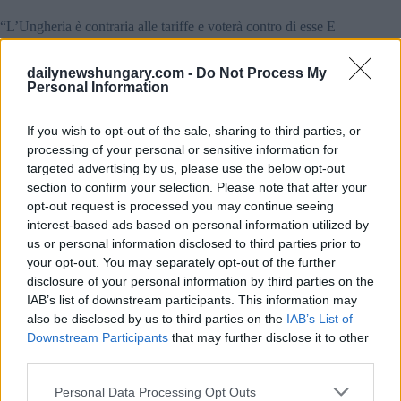
“L’Ungheria è contraria alle tariffe e voterà contro di esse E
speriamo che nei prossimi anni si possa instaurare con la Cina
una cooperazione economica civile e sensata, basata sul
dailynewshungary.com -
Do Not Process My
rispetto reciproco, ha affermato.
Personal Information
Ungheria “apprezza molto” l’iniziativa di pace cinese-
brasiliana, ha detto Szijjártó Ha aggiunto che l’Ungheria
If you wish to opt-out of the sale, sharing to third parties, or
continuerà a cooperare strettamente con la Cina per
processing of your personal or sensitive information for
promuovere gli sforzi globali a favore della pace.
targeted advertising by us, please use the below opt-out
section to confirm your selection. Please note that after your
Leggi anche:
opt-out request is processed you may continue seeing
interest-based ads based on personal information utilized by
VSquare:
L’Ungheria funge da intermediario per il
us or personal information disclosed to third parties prior to
prestito di 500 milioni di euro della Cina agli alleati
your opt-out. You may separately opt-out of the further
balcanici di Orbán
disclosure of your personal information by third parties on the
Audi svela il CUPRA Terramar:
nuovo modello da
IAB’s list of downstream participants. This information may
fabbricare in Ungheria
also be disclosed by us to third parties on the
IAB’s List of
Downstream Participants
that may further disclose it to other
Tags
third parties.
#
automobile
#
cina
#
economia
#
governo ungherese
Please note that this website/app uses one or more Google
Personal Data Processing Opt Outs
#
industriale
#
ministero degli affari esteri dell'ungheria