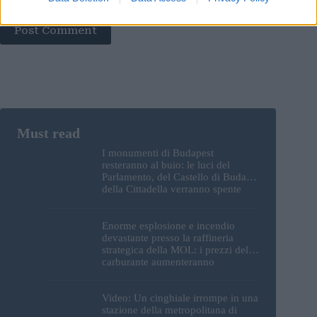
Post Comment
I monumenti di Budapest
resteranno al buio: le luci del
Parlamento, del Castello di Buda e
della Cittadella verranno spente
Enorme esplosione e incendio
devastante presso la raffineria
strategica della MOL: i prezzi del
carburante aumenteranno
nuovamente?
Video: Un cinghiale irrompe in una
stazione della metropolitana di