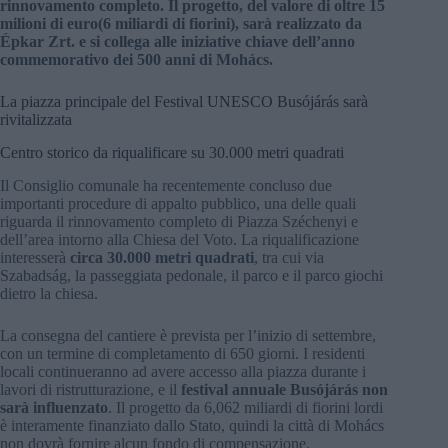
rinnovamento completo. Il progetto, del valore di oltre 15
milioni di euro
(6 miliardi di fiorini), sarà realizzato da
Épkar Zrt. e si collega alle iniziative chiave dell’anno
commemorativo dei 500 anni di Mohács.
La piazza principale del Festival UNESCO Busójárás sarà
rivitalizzata
Centro storico da riqualificare su 30.000 metri quadrati
Il Consiglio comunale ha recentemente concluso due
importanti procedure di appalto pubblico, una delle quali
riguarda il rinnovamento completo di Piazza Széchenyi e
dell’area intorno alla Chiesa del Voto. La riqualificazione
interesserà
circa 30.000 metri quadrati
, tra cui via
Szabadság, la passeggiata pedonale, il parco e il parco giochi
dietro la chiesa.
La consegna del cantiere è prevista per l’inizio di settembre,
con un termine di completamento di 650 giorni. I residenti
locali continueranno ad avere accesso alla piazza durante i
lavori di ristrutturazione, e il
festival annuale Busójárás non
sarà influenzato
. Il progetto da 6,062 miliardi di fiorini lordi
è interamente finanziato dallo Stato, quindi la città di Mohács
non dovrà fornire alcun fondo di compensazione.