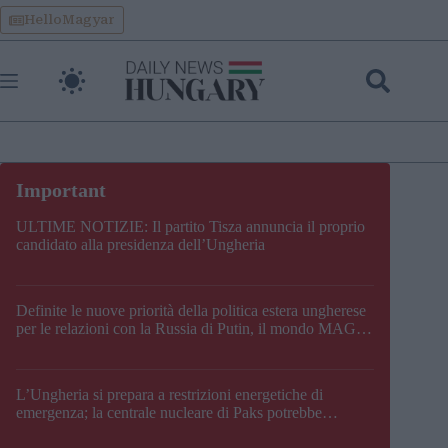
Skip
HelloMagyar
to
content
ULTIME NOTIZIE: Il partito Tisza annuncia il proprio
candidato alla presidenza dell’Ungheria
Definite le nuove priorità della politica estera ungherese
per le relazioni con la Russia di Putin, il mondo MAGA,
l’UE, il V4, la NATO e i Balcani
L’Ungheria si prepara a restrizioni energetiche di
emergenza; la centrale nucleare di Paks potrebbe
chiudere questo fine settimana