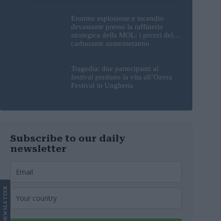
Enorme esplosione e incendio
devastante presso la raffineria
strategica della MOL: i prezzi del
carburante aumenteranno
nuovamente?
Tragedia: due partecipanti al
festival perdono la vita all’Ozora
Festival in Ungheria
Subscribe to our daily
newsletter
LETTER
NEWS