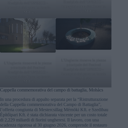
Busójárás dell’UNESCO –
Busójárás dell’UNESCO –
Immagini a cura del Governo
Immagini del governo locale
locale di Mohács
di Mohács
L’Ungheria rinnova la piazza
L’Ungheria rinnoverà la piazza
principale del Festival
principale del Festival
Busójárás dell’UNESCO –
Busójárás dell’UNESCO –
Immagini del governo locale
Immagini del Governo locale
di Mohács
di Mohács
Cappella commemorativa del campo di battaglia, Mohács
In una procedura di appalto separata per la “Ristrutturazione
della Cappella commemorativa del Campo di Battaglia”,
l’offerta congiunta di Mestercsillag Mérnöki Kft. e Szedibau
Építőipari Kft. è stata dichiarata vincente per un costo totale
di 2,229 miliardi di fiorini ungheresi. Il lavoro, con una
scadenza rigorosa al 30 giugno 2026, comprende il restauro