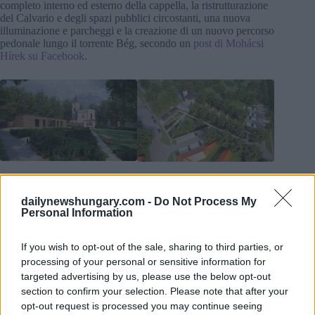
completo interno ed esterno della cappella, la ristrutturazione
del Calvario e degli spazi pubblici circostanti, una nuova
illuminazione e parcheggi e la creazione di un nuovo percorso
pedonale lungo il torrente Bég, secondo un
post di Mohácsi
Hírek su Facebook
.
Cappella commemorativa del
Cappella commemorativa del
campo di battaglia, Mohács
campo di battaglia, Mohács
dailynewshungary.com -
Do Not Process My
Personal Information
If you wish to opt-out of the sale, sharing to third parties, or
processing of your personal or sensitive information for
targeted advertising by us, please use the below opt-out
section to confirm your selection. Please note that after your
opt-out request is processed you may continue seeing