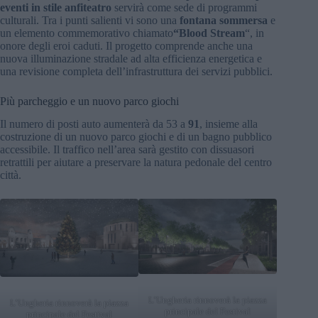
eventi in stile anfiteatro
servirà come sede di programmi
culturali. Tra i punti salienti vi sono una
fontana sommersa
e
un elemento commemorativo chiamato
“Blood Stream
“, in
onore degli eroi caduti. Il progetto comprende anche una
nuova illuminazione stradale ad alta efficienza energetica e
una revisione completa dell’infrastruttura dei servizi pubblici.
Più parcheggio e un nuovo parco giochi
Il numero di posti auto aumenterà da 53 a
91
, insieme alla
costruzione di un nuovo parco giochi e di un bagno pubblico
accessibile. Il traffico nell’area sarà gestito con dissuasori
retrattili per aiutare a preservare la natura pedonale del centro
città.
L’Ungheria rinnoverà la piazza
L’Ungheria rinnoverà la piazza
principale del Festival
principale del Festival