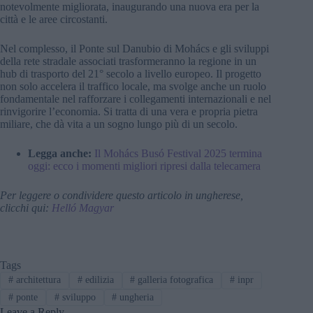
notevolmente migliorata, inaugurando una nuova era per la
città e le aree circostanti.
Nel complesso, il Ponte sul Danubio di Mohács e gli sviluppi
della rete stradale associati trasformeranno la regione in un
hub di trasporto del 21° secolo a livello europeo. Il progetto
non solo accelera il traffico locale, ma svolge anche un ruolo
fondamentale nel rafforzare i collegamenti internazionali e nel
rinvigorire l’economia. Si tratta di una vera e propria pietra
miliare, che dà vita a un sogno lungo più di un secolo.
Legga anche:
Il Mohács Busó Festival 2025 termina
oggi: ecco i momenti migliori ripresi dalla telecamera
Per leggere o condividere questo articolo in ungherese,
clicchi qui:
Helló Magyar
Tags
#
architettura
#
edilizia
#
galleria fotografica
#
inpr
#
ponte
#
sviluppo
#
ungheria
Leave a Reply