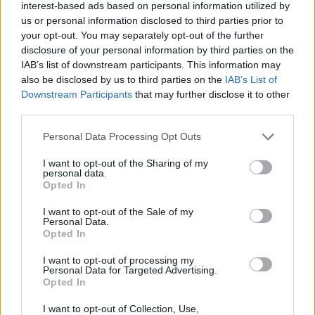
interest-based ads based on personal information utilized by
us or personal information disclosed to third parties prior to
your opt-out. You may separately opt-out of the further
disclosure of your personal information by third parties on the
IAB’s list of downstream participants. This information may
also be disclosed by us to third parties on the
IAB’s List of
Cappella commemorativa del campo di battaglia, Mohács
Downstream Participants
that may further disclose it to other
Parte dell’Anno commemorativo dei 500 anni di Mohács
third parties.
Il sindaco Gábor Pávkovics ha precedentemente sottolineato
Please note that this website/app uses one or more Google
Personal Data Processing Opt Outs
che l’obiettivo della ricostruzione è quello di creare un
centro
services and may gather and store information including but
cittadino sostenibile e moderno che preservi anche la sua
not limited to your visit or usage behaviour. You may click to
I want to opt-out of the Sharing of my
atmosfera storica
, servendo come luogo degno sia per la vita
personal data.
grant or deny consent to Google and its third-party tags to
quotidiana che per gli eventi di festa. Lo sviluppo è una
Opted In
use your data for below specified purposes in below Google
componente centrale dell’
anno commemorativo Mohács
consent section.
500
, che segna un nuovo capitolo nella storia della città.
I want to opt-out of the Sale of my
Personal Data.
Opted In
legga anche
–
Viaggiare senza ostacoli verso
l’Adriatico: l’ultimo tratto dell’autostrada Budapest-
I want to opt-out of processing my
mare è stato completato!
Personal Data for Targeted Advertising.
Opted In
In corso il nuovo ponte sul Danubio a Mohács
I want to opt-out of Collection, Use,