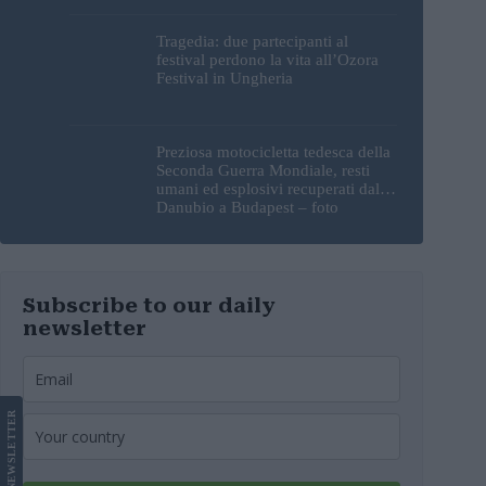
nuovamente?
Tragedia: due partecipanti al
festival perdono la vita all’Ozora
Festival in Ungheria
Preziosa motocicletta tedesca della
Seconda Guerra Mondiale, resti
umani ed esplosivi recuperati dal
Danubio a Budapest – foto
Subscribe to our daily
newsletter
LETTER
NEWS