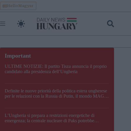
Skip
HelloMagyar
to
content
ULTIME NOTIZIE: Il partito Tisza annuncia il proprio
candidato alla presidenza dell’Ungheria
Definite le nuove priorità della politica estera ungherese
per le relazioni con la Russia di Putin, il mondo MAGA,
l’UE, il V4, la NATO e i Balcani
L’Ungheria si prepara a restrizioni energetiche di
emergenza; la centrale nucleare di Paks potrebbe
chiudere questo fine settimana