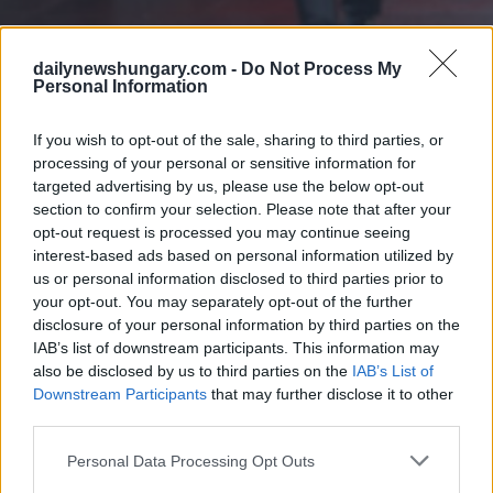
dailynewshungary.com -
Do Not Process My
Personal Information
If you wish to opt-out of the sale, sharing to third parties, or
processing of your personal or sensitive information for
Durante tutta la giornata si terranno commemorazioni nel lotto
targeted advertising by us, please use the below opt-out
301 del cimitero pubblico di Rákoskeresztúr dove furono
section to confirm your selection. Please note that after your
sepolti i rivoluzionari.
opt-out request is processed you may continue seeing
interest-based ads based on personal information utilized by
Gli eventi si concluderanno con un concerto nella Basilica di
Santo Stefano in serata.
us or personal information disclosed to third parties prior to
your opt-out. You may separately opt-out of the further
FM Szijjártó: L’Ungheria fu tradita nel 1956
disclosure of your personal information by third parties on the
IAB’s list of downstream participants. This information may
also be disclosed by us to third parties on the
IAB’s List of
Downstream Participants
that may further disclose it to other
third parties.
Please note that this website/app uses one or more Google
Personal Data Processing Opt Outs
services and may gather and store information including but