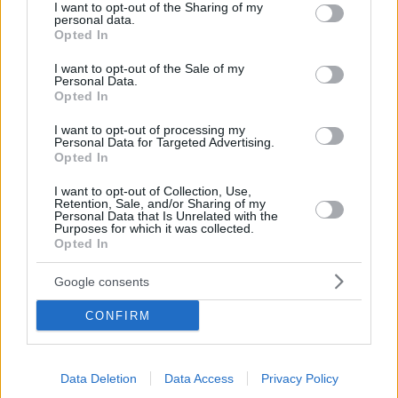
not limited to your visit or usage behaviour. You may click to
I want to opt-out of the Sharing of my
personal data.
grant or deny consent to Google and its third-party tags to
Opted In
use your data for below specified purposes in below Google
consent section.
I want to opt-out of the Sale of my
Personal Data.
Opted In
I want to opt-out of processing my
Personal Data for Targeted Advertising.
Opted In
I want to opt-out of Collection, Use,
Retention, Sale, and/or Sharing of my
Personal Data that Is Unrelated with the
Purposes for which it was collected.
Opted In
Google consents
CONFIRM
Data Deletion
Data Access
Privacy Policy