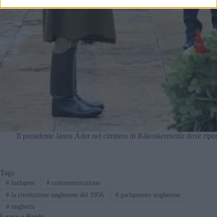
Il presidente János Áder nel cimitero di Rákoskeresztúr dove ripo
Tags
#
budapest
#
commemorazione
#
la rivoluzione ungherese del 1956
#
parlamento ungherese
#
ungheria
Leave a Reply