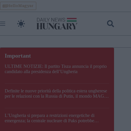
Skip
HelloMagyar
to
content
ULTIME NOTIZIE: Il partito Tisza annuncia il proprio
candidato alla presidenza dell’Ungheria
Definite le nuove priorità della politica estera ungherese
per le relazioni con la Russia di Putin, il mondo MAGA,
l’UE, il V4, la NATO e i Balcani
L’Ungheria si prepara a restrizioni energetiche di
emergenza; la centrale nucleare di Paks potrebbe
chiudere questo fine settimana