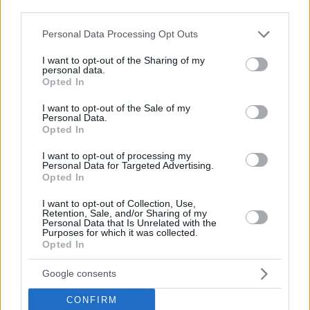
third parties.
Il Bastione dei Pescatori di Budapest brillerà con i
Please note that this website/app uses one or more Google
Personal Data Processing Opt Outs
colori della bandiera dell’Uzbekistan
services and may gather and store information including but
not limited to your visit or usage behaviour. You may click to
I want to opt-out of the Sharing of my
personal data.
grant or deny consent to Google and its third-party tags to
Tags
Opted In
use your data for below specified purposes in below Google
#
unesco
#
utile
#
Uzbekistan
consent section.
I want to opt-out of the Sale of my
Leave a Reply
Personal Data.
Your email address will not be published.
Required fields are marked
*
Opted In
I want to opt-out of processing my
Name
*
Personal Data for Targeted Advertising.
Opted In
Email
*
I want to opt-out of Collection, Use,
Retention, Sale, and/or Sharing of my
Personal Data that Is Unrelated with the
Website
Purposes for which it was collected.
Opted In
Add Comment
*
Google consents
CONFIRM