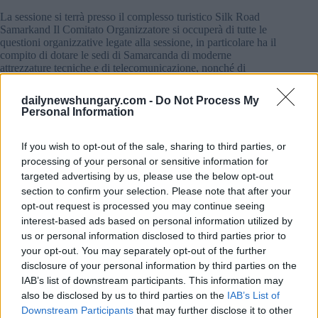
La sessione si terrà presso il complesso turistico Silk Road
Samarkand Il Comitato Organizzatore si occuperà di tutte le
questioni organizzative legate alla sessione, in particolare ha il
compito di dotare le sedi di Samarcanda di moderne
attrezzature tecniche e di telecomunicazione, nonché di
predisporre le strutture di Tashkent e Samarcanda e il
necessario fondo alberghiero.
dailynewshungary.com -
Do Not Process My
Personal Information
Durante la sessione verranno organizzati eventi culturali di
alto livello, escursioni e ricevimenti a Tashkent, Samarcanda,
If you wish to opt-out of the sale, sharing to third parties, or
Bukhara, Khiva e Shakhrisabz.
processing of your personal or sensitive information for
targeted advertising by us, please use the below opt-out
Sono previste produzioni mediatiche e audiovisive sul
section to confirm your selection. Please note that after your
significato della sessione di Samarcanda Saranno trasmesse su
media nazionali ed esteri, nonché pubblicate sui social
opt-out request is processed you may continue seeing
network ‘utilizzando tecniche come hashtag e sfida’.
interest-based ads based on personal information utilized by
us or personal information disclosed to third parties prior to
Un libro-album “Samarkand bum al crocevia delle civiltà
your opt-out. You may separately opt-out of the further
mondiali” sarà pubblicato in uzbeko, russo, inglese e
disclosure of your personal information by third parties on the
francese, oltre a una serie di francobolli e buste, calendari,
IAB’s list of downstream participants. This information may
monete commemorative, monete d’argento e d’oro.
also be disclosed by us to third parties on the
IAB’s List of
Downstream Participants
that may further disclose it to other
leggi anche: