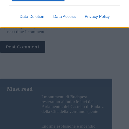
Data Deletion
Data Access
Privacy Policy
Save my name, email and website in this browser for the
next time I comment.
Post Comment
I monumenti di Budapest
resteranno al buio: le luci del
Parlamento, del Castello di Buda e
della Cittadella verranno spente
Enorme esplosione e incendio