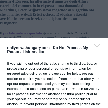
guerra d’Europa, ha affermato il ministro degli Affari
esteri e del commercio in risposta a una domanda di
Mandiner, Péter Szijjártó stava reagendo al suggerimento
che il ministro degli Esteri polacco Radosław Sikorski
avrebbe interrotto le relazioni diplomatiche con
l’Ungheria.
Il
portale notizie riportato
giovedì sotto il titolo
“Ecco la
risposta dell’Ungheria alla sorprendente mossa del ministro
degli Esteri polacco”
: il sito di notizie polacco
wPolityce.pl
ha riferito che il Ministero degli Affari Esteri polacco, guidato
dailynewshungary.com -
Do Not Process My
da Radoslao Sikorski, sta lanciando un duro attacco
Personal Information
diplomatico contro l’Ungheria.
If you wish to opt-out of the sale, sharing to third parties, or
Hanno aggiunto che il portale aveva ottenuto una lettera dal
processing of your personal or sensitive information for
Ministero degli Affari Esteri polacco, che era indirizzata ai
targeted advertising by us, please use the below opt-out
membri del gruppo parlamentare polacco-ungherese, Secondo
la lettera, il ministero polacco suggerisce di annullare gli
section to confirm your selection. Please note that after your
incontri previsti con l’ambasciatore ungherese a Varsavia,
opt-out request is processed you may continue seeing
oltre a respingere gli inviti inviati da lui o dall’ambasciata
interest-based ads based on personal information utilized by
ungherese, compresi quelli a eventi culturali, ha riferito
us or personal information disclosed to third parties prior to
Mandiner.
your opt-out. You may separately opt-out of the further
disclosure of your personal information by third parties on the
Leggi anche: