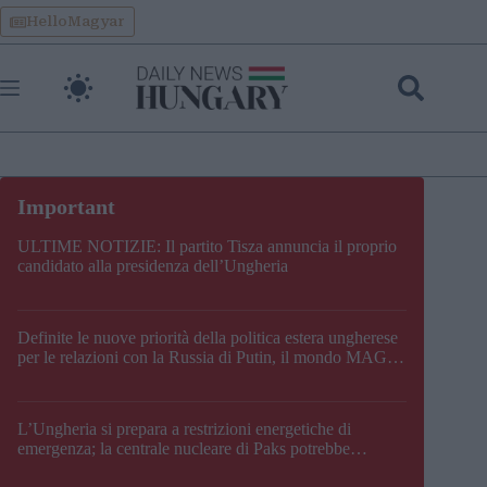
Skip
HelloMagyar
to
content
ULTIME NOTIZIE: Il partito Tisza annuncia il proprio
candidato alla presidenza dell’Ungheria
Definite le nuove priorità della politica estera ungherese
per le relazioni con la Russia di Putin, il mondo MAGA,
l’UE, il V4, la NATO e i Balcani
L’Ungheria si prepara a restrizioni energetiche di
emergenza; la centrale nucleare di Paks potrebbe
chiudere questo fine settimana