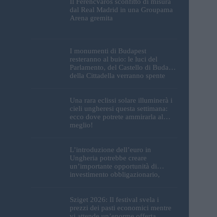
Il Ferencváros sconfitto di misura
dal Real Madrid in una Groupama
Arena gremita
I monumenti di Budapest
resteranno al buio: le luci del
Parlamento, del Castello di Buda e
della Cittadella verranno spente
Una rara eclissi solare illuminerà i
cieli ungheresi questa settimana:
ecco dove potrete ammirarla al
meglio!
L’introduzione dell’euro in
Ungheria potrebbe creare
un’importante opportunità di
investimento obbligazionario,
secondo un analista
Sziget 2026: Il festival svela i
prezzi dei pasti economici mentre
vi attende un’enorme offerta