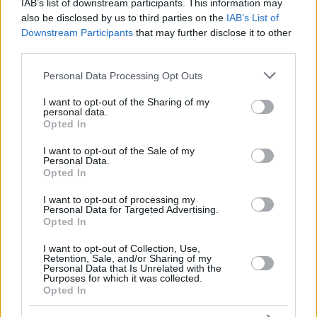
IAB’s list of downstream participants. This information may
also be disclosed by us to third parties on the
IAB’s List of
Il ministro ungherese Szijjártó critica la proposta
Downstream Participants
that may further disclose it to other
dell’Ucraina di chiudere le vie di transito energetico
third parties.
definendola “inaccettabile”
L’Ungheria si trova ad affrontare un punto di non
Please note that this website/app uses one or more Google
ritorno sotto Orbán, afferma il ministro polacco per
Personal Data Processing Opt Outs
esperienza
services and may gather and store information including but
not limited to your visit or usage behaviour. You may click to
I want to opt-out of the Sharing of my
personal data.
grant or deny consent to Google and its third-party tags to
Opted In
Tags
use your data for below specified purposes in below Google
#
diplomazia
#
governo ungherese
consent section.
I want to opt-out of the Sale of my
#
ministero degli affari esteri dell'ungheria
#
polonia
Personal Data.
Opted In
#
ungheria
Leave a Reply
I want to opt-out of processing my
Personal Data for Targeted Advertising.
Your email address will not be published.
Required fields are marked
*
Opted In
Name
*
I want to opt-out of Collection, Use,
Retention, Sale, and/or Sharing of my
Personal Data that Is Unrelated with the
Purposes for which it was collected.
Email
*
Opted In
Website