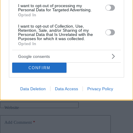
l’Ungheria è dovuto al patto Bruxelles-Kyiv
I want to opt-out of processing my
Personal Data for Targeted Advertising.
Immagine in primo piano:
depositphotos.com
Opted In
I want to opt-out of Collection, Use,
Retention, Sale, and/or Sharing of my
Personal Data that Is Unrelated with the
Tags
Purposes for which it was collected.
Opted In
#
crisi energetica in ungheria
#
croazia
#
mol
#
Russia
#
ucraina
#
ungheria
Google consents
Leave a Reply
Your email address will not be published.
Required fields are marked
*
CONFIRM
Name
*
Data Deletion
Data Access
Privacy Policy
Email
*
Website
Add Comment
*