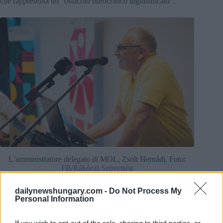
che rappresenta un “ostacolo burocratico ingiustificato”.
L’amministratore delegato di MOL, Zsolt Hernádi. Foto:
FB/Rákóczi Szövetség
MOL: la via principale per il greggio dell’Ungheria rimane
l’oleodotto Druzhba
dailynewshungary.com -
Do Not Process My
Personal Information
MOL ha osservato che le regole delle sanzioni stabiliscono
che le consegne di greggio russo devono essere consentite
fino a quando l’oleodotto Druzhba, la via principale