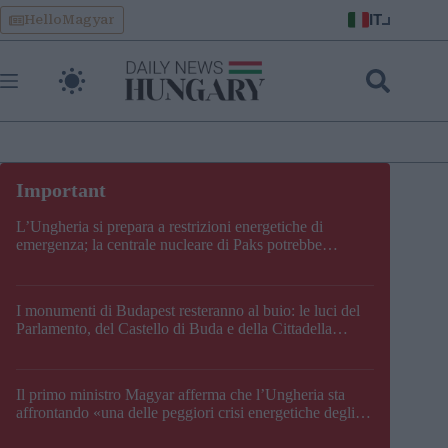
Skip
IT
HelloMagyar
to
content
L’Ungheria si prepara a restrizioni energetiche di
emergenza; la centrale nucleare di Paks potrebbe
chiudere questo fine settimana
I monumenti di Budapest resteranno al buio: le luci del
Parlamento, del Castello di Buda e della Cittadella
verranno spente
Il primo ministro Magyar afferma che l’Ungheria sta
affrontando «una delle peggiori crisi energetiche degli
ultimi decenni» e comunica la nuova data di chiusura di