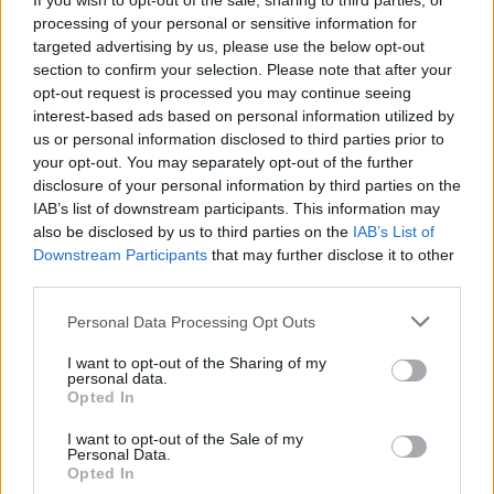
If you wish to opt-out of the sale, sharing to third parties, or
dell’Ungheria per l’approvvigionamento di petrolio, non sarà
processing of your personal or sensitive information for
in funzione.
targeted advertising by us, please use the below opt-out
section to confirm your selection. Please note that after your
MOL ha affermato che le tariffe di consegna di Janaf sono 4-
opt-out request is processed you may continue seeing
5 volte superiori alla media europea, “sollevando il sospetto di
interest-based ads based on personal information utilized by
un abuso di posizione monopolistica”.
us or personal information disclosed to third parties prior to
your opt-out. You may separately opt-out of the further
MOL ha ribadito che la sicurezza delle forniture nella regione
richiede il funzionamento di due oleodotti commercialmente
disclosure of your personal information by third parties on the
competitivi: Adria e Druzhba. MOL ha aggiunto di sostenere
IAB’s list of downstream participants. This information may
gli sforzi ucraini per collegare il Druzhba con il Mar Nero,
also be disclosed by us to third parties on the
IAB’s List of
riavviando l’oleodotto Odesa-Brody.
Downstream Participants
that may further disclose it to other
third parties.
Se si è perso i nostri articoli precedenti sulla crisi delle
consegne di greggio russo:
Please note that this website/app uses one or more Google
Personal Data Processing Opt Outs
services and may gather and store information including but
L’Ungheria viene privata del greggio russo per un mese
not limited to your visit or usage behaviour. You may click to
I want to opt-out of the Sharing of my
, mentre l’Ucraina annuncia un nuovo rinvio
: quanto
personal data.
grant or deny consent to Google and its third-party tags to
dovremo resistere?
Opted In
use your data for below specified purposes in below Google
L’Ungheria ordina le spedizioni di petrolio russo via
consent section.
mare
, mentre l’oleodotto Druzhba rimane fuori servizio
I want to opt-out of the Sale of my
Personal Data.
Il consigliere presidenziale polacco sostiene che
Opted In
l’interruzione del transito di petrolio russo verso