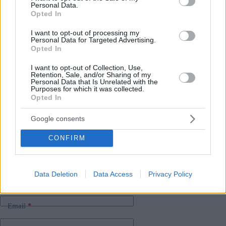
soggetta a stock.
Personal Data.
Opted In
Emettendo
commemorativo
monete
, una nazione rende
omaggio all’eredità di individui che hanno avuto un impatto
I want to opt-out of processing my
Personal Data for Targeted Advertising.
significativo sulla sua storia, come Ferenc Deák o
i premi
Opted In
Nobel ungheresi, Katalin Karikó e Ferenc Krausz
.
È un
modo per mostrare rispetto e apprezzamento per il loro
I want to opt-out of Collection, Use,
contributo.
Retention, Sale, and/or Sharing of my
Personal Data that Is Unrelated with the
Purposes for which it was collected.
Opted In
Tags
Google consents
#
anniversario
#
banca nazionale dell'Ungheria
#
commemorazione
#
denaro
#
fiorino
#
ungheria
CONFIRM
Leave a Reply
Your email address will not be published.
Required fields are marked
*
Data Deletion
Data Access
Privacy Policy
Name
*
Email
*