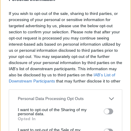
1876, che segnano la sua nascita e morte. Portano anche una
delle esortazioni più famose di Deák: ‘
Kockáztathatunk mente
If you wish to opt-out of the sale, sharing to third parties, or
un hazáért, un hazát kockáztatni semmiért nem szabad
‘
processing of your personal or sensitive information for
(Possiamo rischiare tutto per la patria, ma potremmo non
rischiare la patria per niente).
targeted advertising by us, please use the below opt-out
section to confirm your selection. Please note that after your
Dettagli tecnici delle monete commemorative
opt-out request is processed you may continue seeing
interest-based ads based on personal information utilized by
Sia la moneta d’argento che quella di metallo non ferroso
us or personal information disclosed to third parties prior to
hanno un diametro di 38,61 millimetri con bordo dentellato
your opt-out. You may separately opt-out of the further
La moneta d’argento, valutata 15.000 HUF (39,04 EUR), è
disclosure of your personal information by third parties on the
realizzata in argento 925 e pesa 31,46 grammi, Nel frattempo
la versione non ferrosa, con un valore nominale di 3.000
IAB’s list of downstream participants. This information may
HUF (7,81 EUR), è composta da una lega di 75% rame e
also be disclosed by us to third parties on the
IAB’s List of
25% nichel, del peso di 30,80 grammi.
Downstream Participants
that may further disclose it to other
third parties.
Come acquisirli?
Please note that this website/app uses one or more Google
Personal Data Processing Opt Outs
Per coloro che desiderano acquisire queste monete
services and may gather and store information including but
commemorative, sono disponibili per l’acquisto al valore
not limited to your visit or usage behaviour. You may click to
I want to opt-out of the Sharing of my
nominale presso il negozio di monete e
negozio online
della
personal data.
grant or deny consent to Google and its third-party tags to
Hungarian Mint Ltd., il produttore e distributore delle monete
Opted In
Questa opportunità sarà aperta per tre mesi dopo la data di
use your data for below specified purposes in below Google
emissione iniziale (17 ottobre 2023), con disponibilità
consent section.
I want to opt-out of the Sale of my