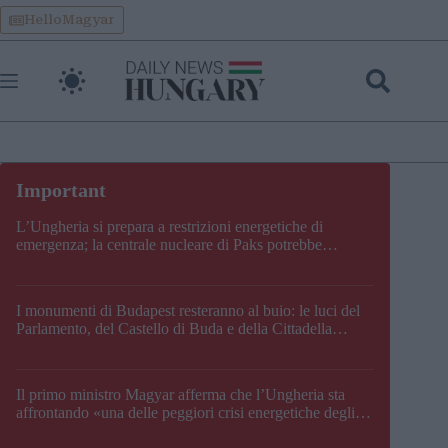
Skip
HelloMagyar
to
content
L’Ungheria si prepara a restrizioni energetiche di
emergenza; la centrale nucleare di Paks potrebbe
chiudere questo fine settimana
I monumenti di Budapest resteranno al buio: le luci del
Parlamento, del Castello di Buda e della Cittadella
verranno spente
Il primo ministro Magyar afferma che l’Ungheria sta
affrontando «una delle peggiori crisi energetiche degli
ultimi decenni» e comunica la nuova data di chiusura di