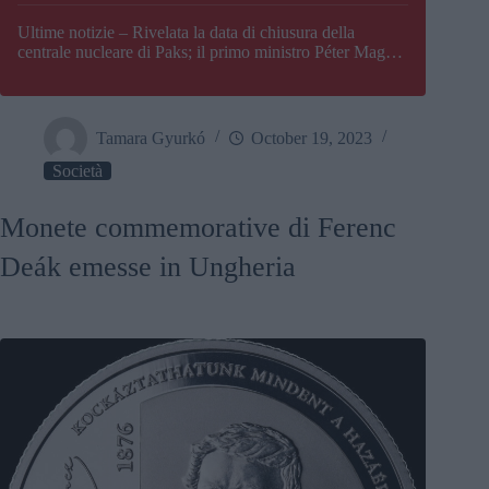
Paks
Ultime notizie – Rivelata la data di chiusura della
centrale nucleare di Paks; il primo ministro Péter Magyar
afferma che l’Ungheria potrebbe trovarsi ad affrontare
una crisi energetica
Tamara Gyurkó
October 19, 2023
Società
Monete commemorative di Ferenc
Deák emesse in Ungheria