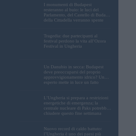
I monumenti di Budapest
resteranno al buio: le luci del
Parlamento, del Castello di Buda e
della Cittadella verranno spente
Tragedia: due partecipanti al
festival perdono la vita all’Ozora
Festival in Ungheria
Un Danubio in secca: Budapest
deve preoccuparsi del proprio
approvvigionamento idrico? Un
esperto mette in luce un fatto
sorprendente
L’Ungheria si prepara a restrizioni
energetiche di emergenza; la
centrale nucleare di Paks potrebbe
chiudere questo fine settimana
Nuovo record di caldo battuto:
l’Ungheria è uno dei paesi più