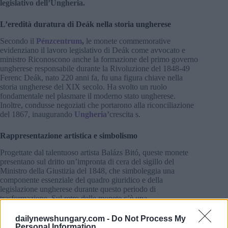
legislativo dell’Ungheria.
L’eredità duratura di Deák nella storia ungherese
Secondo il
Pénzcentrum
,
le monete commemorative
evidenziano il lavoro legislativo di Deák come avvocato e
ministro Riconoscono anche la formazione del primo governo
ungherese responsabile durante la Rivoluzione del 1848-49
Ferenc Deák, nato 220 anni fa, fu una figura chiave nella
storia ungherese del XIX secolo. Ha svolto un ruolo
fondamentale nel plasmare il moderno stato ungherese.
Inoltre, condusse negoziati che portarono alla riconciliazione
del 1867, inaugurando
Ungheria’
crescita s.
Rappresentazione artistica e simbolismo
Progettate dal talentuoso artista Balázs Bitó, queste monete
presentano sul dritto un’impronta di cera del sigillo del
Ministro della Giustizia del 1848, che simboleggia una
componente essenziale del quadro giuridico e della
legislazione ungherese durante questo periodo di
trasformazione. Sul retro delle monete c’è una
rappresentazione a mezzo busto di Deák, che ricorda una
litografia del famoso pittore austriaco Franz Eybl del 1842.
dailynewshungary.com -
Do Not Process My
Accanto all’immagine c’è la firma di Deák e gli anni 1803 e
Personal Information