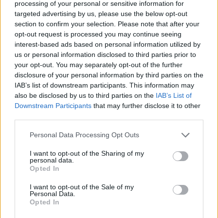
processing of your personal or sensitive information for
targeted advertising by us, please use the below opt-out
section to confirm your selection. Please note that after your
opt-out request is processed you may continue seeing
interest-based ads based on personal information utilized by
us or personal information disclosed to third parties prior to
your opt-out. You may separately opt-out of the further
disclosure of your personal information by third parties on the
IAB’s list of downstream participants. This information may
also be disclosed by us to third parties on the
IAB’s List of
Downstream Participants
that may further disclose it to other
third parties.
Please note that this website/app uses one or more Google
Personal Data Processing Opt Outs
services and may gather and store information including but
not limited to your visit or usage behaviour. You may click to
I want to opt-out of the Sharing of my
personal data.
grant or deny consent to Google and its third-party tags to
Opted In
Foto: MTI/Szigetváry Zsolt
use your data for below specified purposes in below Google
La repubblica ungherese dei consigli, durata 133 giorni nel
consent section.
I want to opt-out of the Sale of my
1919, mieté oltre 500 vittime.
Personal Data.
Il monumento inaugurato oggi ha sostituito un memoriale di
Opted In
Imre Nagy, il primo ministro ungherese durante la rivoluzione
del 1956, che è stato trasferito nella vicina piazza Jászai Mari