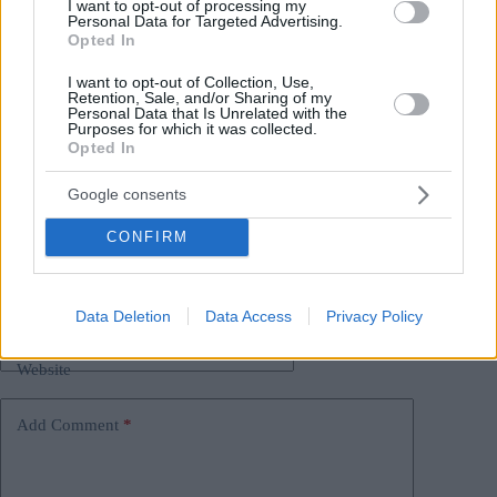
I want to opt-out of processing my
all’inizio di quest’anno.
Personal Data for Targeted Advertising.
Opted In
I want to opt-out of Collection, Use,
Retention, Sale, and/or Sharing of my
Tags
Personal Data that Is Unrelated with the
Purposes for which it was collected.
#
budapest
#
commemorazione
#
statua
#
storia
Opted In
#
ungheria
#
viktor orban
Leave a Reply
Google consents
Your email address will not be published.
Required fields are marked
*
CONFIRM
Name
*
Data Deletion
Data Access
Privacy Policy
Email
*
Website
Add Comment
*