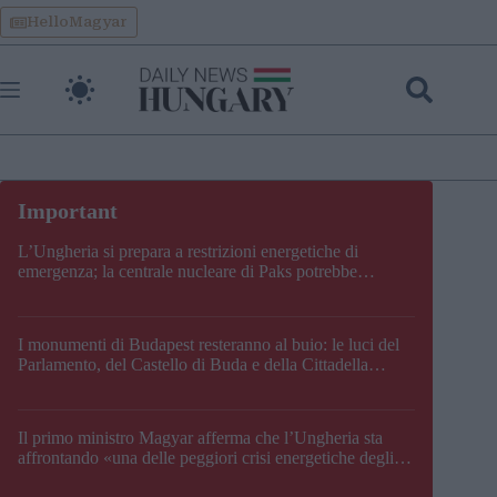
Skip
HelloMagyar
to
content
L’Ungheria si prepara a restrizioni energetiche di
emergenza; la centrale nucleare di Paks potrebbe
chiudere questo fine settimana
I monumenti di Budapest resteranno al buio: le luci del
Parlamento, del Castello di Buda e della Cittadella
verranno spente
Il primo ministro Magyar afferma che l’Ungheria sta
affrontando «una delle peggiori crisi energetiche degli
ultimi decenni» e comunica la nuova data di chiusura di