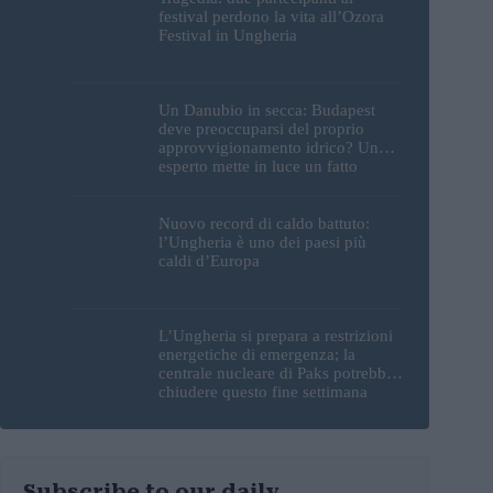
festival perdono la vita all’Ozora
Festival in Ungheria
Un Danubio in secca: Budapest
deve preoccuparsi del proprio
approvvigionamento idrico? Un
esperto mette in luce un fatto
sorprendente
Nuovo record di caldo battuto:
l’Ungheria è uno dei paesi più
caldi d’Europa
L’Ungheria si prepara a restrizioni
energetiche di emergenza; la
centrale nucleare di Paks potrebbe
chiudere questo fine settimana
Subscribe to our daily