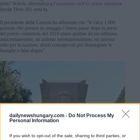
detto” Kövér, riferendosi a
l’assassinio dell’ex primo ministro
r
István Tisza 101 anni fa.
Il presidente della Camera ha affermato che “le circa 1.000
persone che presero in ostaggio l’intero paese dopo la presa
del potere comunista del 1919 erano guidate da un rabbioso
anticristianesimo, un ardente internazionalismo, un intenso
odio per la nazione, sforzi consapevoli per disintegrare le
famiglie e falsi slogan”.
dailynewshungary.com -
Do Not Process My
Personal Information
If you wish to opt-out of the sale, sharing to third parties, or