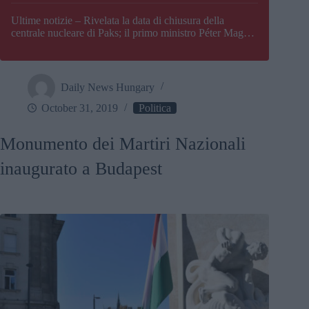
Paks
Ultime notizie – Rivelata la data di chiusura della
centrale nucleare di Paks; il primo ministro Péter Magyar
afferma che l’Ungheria potrebbe trovarsi ad affrontare
una crisi energetica
Daily News Hungary
October 31, 2019
Politica
Monumento dei Martiri Nazionali
inaugurato a Budapest