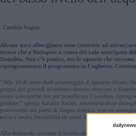
Cambia lingua:
Alcune navi alberghiere sono costrette ad attracca
invece che a Budapest a causa del calo anticipato del
Danubio. Non c’è panico, ma le agenzie che servono 
riprogrammare il programma in Ungheria. Continua a
“Alle 16 di mercoledì pomeriggio, è apparso chiaro che,
gruppi del giovedì avrebbero dovuto sbarcare a Komár
avuto solo poche ore per pianificare l’autobus, riprogram
guidate,” spiega Katalin Sarlós, amministratore delegat
provenienti dai paesi di lingua tedesca, con un esempio
extra e molta flessibilità da parte di tutti i partner per 
dailynew
Alla domanda su come il livello dell’acqua di 90-100 c