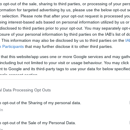
nerale, poiché la profondità di pescaggio e la “shape”
to opt-out of the sale, sharing to third parties, or processing of your per
re in l’acqua, scrive
turizmus.com
. È così che due dei
formation for targeted advertising by us, please use the below opt-out s
r selection. Please note that after your opt-out request is processed y
coledì, mentre altri due hanno dovuto scegliere tra un
eing interest-based ads based on personal information utilized by us or
disclosed to third parties prior to your opt-out. You may separately opt-
losure of your personal information by third parties on the IAB’s list of
to con quale“acraces” gli ungheresi potrebbero e non
. This information may also be disclosed by us to third parties on the
IA
Participants
that may further disclose it to other third parties.
 that this website/app uses one or more Google services and may gath
uro colpo?
including but not limited to your visit or usage behaviour. You may click 
 to Google and its third-party tags to use your data for below specifi
ogle consent section.
a e appena 100 a Budapest Dipende dalla compagnia di
a situazione,”, dice un altro esperto di spedizioni
l Data Processing Opt Outs
o opt-out of the Sharing of my personal data.
ve, cioè scaricando i bagagli dalla nave a Bratislava e
In
n attesa a Budapest. Le aziende più piccole in genere
termini di manodopera. Inoltre trasportano gli ospiti
o opt-out of the Sale of my Personal Data.
Nel caso di Visegrád, Esztergom e Komárom, gli ospiti
In