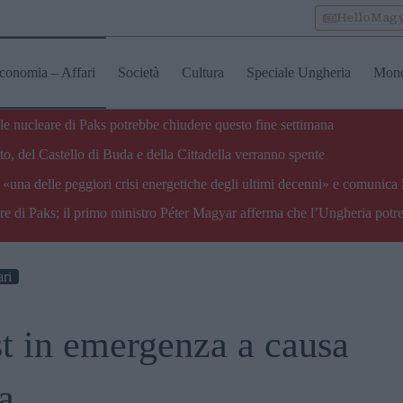
HelloMag
conomia – Affari
Società
Cultura
Speciale Ungheria
Mon
ale nucleare di Paks potrebbe chiudere questo fine settimana
o, del Castello di Buda e della Cittadella verranno spente
«una delle peggiori crisi energetiche degli ultimi decenni» e comunica 
are di Paks; il primo ministro Péter Magyar afferma che l’Ungheria potre
ri
st in emergenza a causa
a