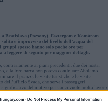
re a Bratislava (Pozsony), Esztergom e Komárom
 solito e improvviso del livello dell’acqua del
i gruppi spesso hanno solo poche ore per
 leggere di seguito per maggiori dettagli.
 contrariamente ai piani precedenti, due dei nostri
no, e la loro barca non poteva continuare Abbiamo
mare il pranzo, le visite turistiche e le visite
o dell’ufficio Svada, che serve i passeggeri
 significativo del motivo per cui ci vuole molto lavoro
risolvere la situazione.
shungary.com -
Do Not Process My Personal Information
m a metà dell’alta stagione influisce sulle barche