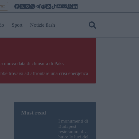
yar
do
Sport
Notizie flash
la nuova data di chiusura di Paks
bbe trovarsi ad affrontare una crisi energetica
I monumenti di
Budapest
resteranno al
buio: le luci del