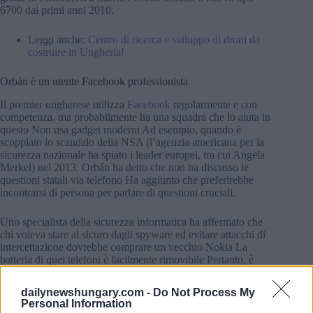
6700 dai primi anni 2010.
Leggi anche:
Centro di ricerca e sviluppo di droni da
costruire in Ungheria!
Orbán è un utente Facebook professionista
Il premier ungherese utilizza
Facebook
regolarmente e con
competenza, ma probabilmente ha una squadra che lo aiuta in
questo Non usa gadget moderni Ad esempio, quando è
scoppiato lo scandalo della NSA (l’agenzia americana per la
sicurezza nazionale ha spiato i leader europei, tra cui Angela
Merkel) nel 2013, Orbán ha detto che non ha discusso le
questioni statali via telefono Ha aggiunto che preferirebbe
incontrarsi di persona per parlare di questioni cruciali.
Uno specialista della sicurezza informatica ha affermato che
chi voleva stare al sicuro dagli spyware ed evitare attacchi di
intercettazione dovrebbe comprare un vecchio Nokia La
batteria di quei telefoni è facilmente rimovibile Pertanto, è
difficile monitorare le persone che li utilizzano Nel frattempo,
fa parte delle impostazioni di fabbrica degli smartphone per
dailynewshungary.com -
Do Not Process My
mostrare le coordinate GPS.
Personal Information