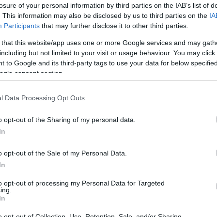
losure of your personal information by third parties on the IAB’s list of
. This information may also be disclosed by us to third parties on the
IA
Participants
that may further disclose it to other third parties.
dere cosa è più importante
 that this website/app uses one or more Google services and may gath
including but not limited to your visit or usage behaviour. You may click 
 il riavvio dell’oleodotto Druzhba
potrebbe
 to Google and its third-party tags to use your data for below specifi
ll’Ucraina
ogle consent section.
l Data Processing Opt Outs
uova leadership ungherese
sui fondi in sospeso
o opt-out of the Sharing of my personal data.
In
o opt-out of the Sale of my Personal Data.
In
apest
saranno trasformati in modo significativo
–
to opt-out of processing my Personal Data for Targeted
ing.
e qualsiasi forma di contraccezione
per motivi
In
o opt-out of Collection, Use, Retention, Sale, and/or Sharing