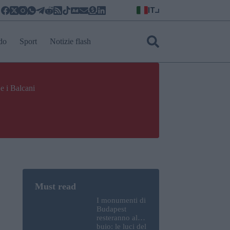
IT
do
Sport
Notizie flash
e i Balcani
I monumenti di
Budapest
resteranno al
buio: le luci del