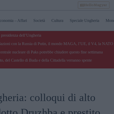
HelloMagyar
conomia – Affari
Società
Cultura
Speciale Ungheria
Mon
 presidenza dell’Ungheria
e relazioni con la Russia di Putin, il mondo MAGA, l’UE, il V4, la NATO 
centrale nucleare di Paks potrebbe chiudere questo fine settimana
o, del Castello di Buda e della Cittadella verranno spente
heria: colloqui di alto
dotto Druzhba e prestito