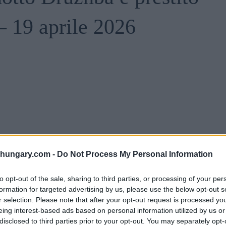
– 19 aprile 2026
: i colloqui di alto livello a Budapest mirano a
scenti pressioni impongono una scelta tra il
shungary.com -
Do Not Process My Personal Information
ussa.
to opt-out of the sale, sharing to third parties, or processing of your per
sull’Ungheria:
formation for targeted advertising by us, please use the below opt-out s
r selection. Please note that after your opt-out request is processed y
eing interest-based ads based on personal information utilized by us or
est con Bruxelles
per garantire i fondi dell’UE
disclosed to third parties prior to your opt-out. You may separately opt-