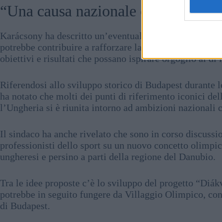
“Una causa nazionale condivisa
Karácsony ha descritto un’eventuale Olimpiade di Bud
potrebbe contribuire a rafforzare la coesione sociale i
obiettivi e risultati che possano ispirare orgoglio al di 
Riferendosi allo sviluppo storico di Budapest durante l
ha notato che molti dei punti di riferimento iconici della
l’Ungheria si è riunita intorno ad ambizioni nazionali
Il sindaco ha anche rivelato che sono in corso discuss
professionisti dello sport su un nuovo concetto olimpico
ungheresi e persino a parti della regione del Danubio.
Tra le idee proposte c’è lo sviluppo del progetto “Diák
potrebbe in seguito fungere da Villaggio Olimpico, con
di Budapest.