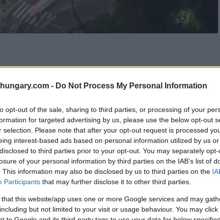
shungary.com -
Do Not Process My Personal Information
to opt-out of the sale, sharing to third parties, or processing of your per
formation for targeted advertising by us, please use the below opt-out s
o un forte sostegno alla capitale ungherese che
r selection. Please note that after your opt-out request is processed y
i, pur insistendo sul fatto che la città non
eing interest-based ads based on personal information utilized by us or
disclosed to third parties prior to your opt-out. You may separately opt-
losure of your personal information by third parties on the IAB’s list of
. This information may also be disclosed by us to third parties on the
IA
o Olimpico Ungherese (Magyar Olimpiai Bizottság,
Participants
that may further disclose it to other third parties.
 nell’idea che Budapest possa ospitare i Giochi, a
 cui la città ha già bisogno.
 that this website/app uses one or more Google services and may gath
including but not limited to your visit or usage behaviour. You may click 
 to Google and its third-party tags to use your data for below specifi