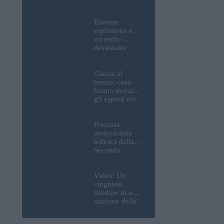
Parlamento, del
Castello di
Buda e della
Enorme
Cittadella
esplosione e
verranno
incendio
spente
devastante
presso la
raffineria
strategica della
Caccia al
MOL: i prezzi
tesoro: cosa
del carburante
hanno trovato
aumenteranno
gli esperti nei
nuovamente?
pressi della
motocicletta
tedesca
Preziosa
recuperata dal
motocicletta
Danubio a
tedesca della
Budapest –
Seconda
foto
Guerra
Mondiale, resti
umani ed
Video: Un
esplosivi
cinghiale
recuperati dal
irrompe in una
Danubio a
stazione della
Budapest –
metropolitana
foto
di Budapest,