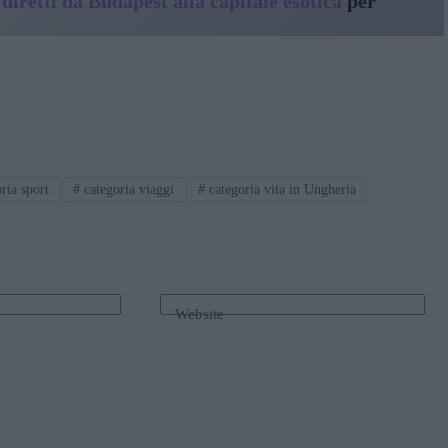
 diretti da Budapest alla capitale esotica
per
ria sport
#
categoria viaggi
#
categoria vita in Ungheria
Website