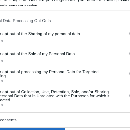
o urbano
ogle consent section.
 dovrebbe basarsi sulle infrastrutture già esistenti di
l Data Processing Opt Outs
bio, piuttosto che su nuovi e costosi impianti sportivi,
o opt-out of the Sharing of my personal data.
In
are i miglioramenti urbani attesi da tempo, in
o opt-out of the Sale of my Personal Data.
glioramenti della ferrovia suburbana e l’accesso
In
getti che andrebbero a beneficio dei residenti
to opt-out of processing my Personal Data for Targeted
ing.
In
 Paraolimpiadi richiedono che la rete di trasporti della
ha descritto come un importante investimento a lungo
o opt-out of Collection, Use, Retention, Sale, and/or Sharing
ersonal Data that Is Unrelated with the Purposes for which it
lected.
In
Olimpiadi devono basarsi sui punti di forza esistenti
consents