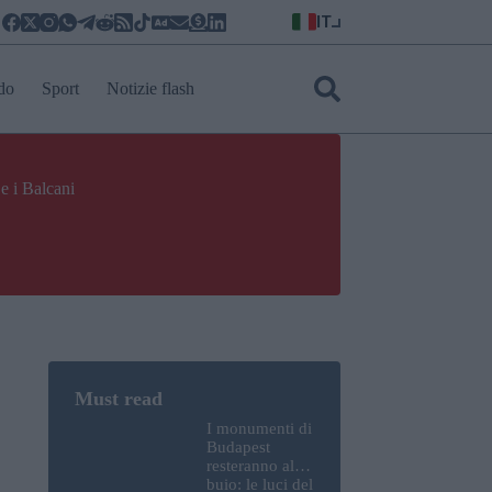
IT
do
Sport
Notizie flash
e i Balcani
I monumenti di
Budapest
resteranno al
buio: le luci del