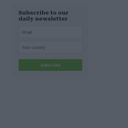
costringendo
alla chiusura
della linea
Subscribe to our
daily newsletter
Subscribe