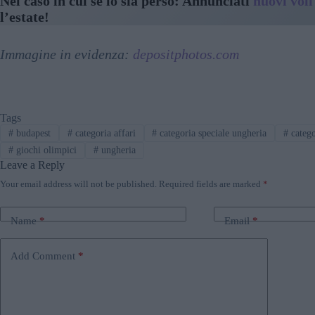
Nel caso in cui se lo sia perso: Annunciati
nuovi voli
l’estate!
Immagine in evidenza:
depositphotos.com
Tags
#
budapest
#
categoria affari
#
categoria speciale ungheria
#
catego
#
giochi olimpici
#
ungheria
Leave a Reply
Your email address will not be published.
Required fields are marked
*
Name
*
Email
*
Add Comment
*