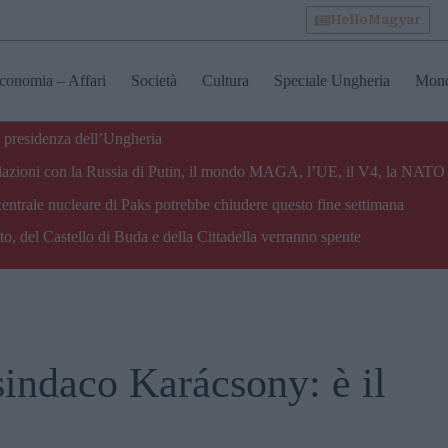
HelloMagyar
conomia – Affari
Società
Cultura
Speciale Ungheria
Mon
 presidenza dell’Ungheria
e relazioni con la Russia di Putin, il mondo MAGA, l’UE, il V4, la NATO 
centrale nucleare di Paks potrebbe chiudere questo fine settimana
o, del Castello di Buda e della Cittadella verranno spente
sindaco Karácsony: è il