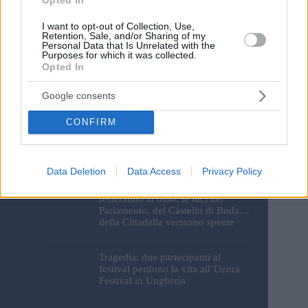
Save my name, email and website in this browser for the
I want to opt-out of Collection, Use,
next time I comment.
Retention, Sale, and/or Sharing of my
Personal Data that Is Unrelated with the
Purposes for which it was collected.
Opted In
Post Comment
Google consents
CONFIRM
Data Deletion
Data Access
Privacy Policy
I monumenti di Budapest
resteranno al buio: le luci del
Parlamento, del Castello di Buda e
della Cittadella verranno spente
Tragedia: due partecipanti al
festival perdono la vita all’Ozora
Festival in Ungheria