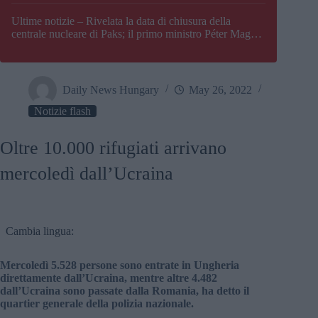
Paks
Ultime notizie – Rivelata la data di chiusura della
centrale nucleare di Paks; il primo ministro Péter Magyar
afferma che l’Ungheria potrebbe trovarsi ad affrontare
una crisi energetica
Daily News Hungary
May 26, 2022
Notizie flash
Oltre 10.000 rifugiati arrivano
mercoledì dall’Ucraina
Cambia lingua:
Mercoledì 5.528 persone sono entrate in Ungheria
direttamente dall’Ucraina, mentre altre 4.482
dall’Ucraina sono passate dalla Romania, ha detto il
quartier generale della polizia nazionale.