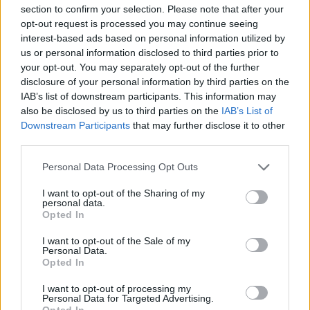
section to confirm your selection. Please note that after your
Tags
opt-out request is processed you may continue seeing
#
budapest
#
guerra in ucraina
#
profughi dall'Ucraina
interest-based ads based on personal information utilized by
#
ungheria
us or personal information disclosed to third parties prior to
Leave a Reply
your opt-out. You may separately opt-out of the further
disclosure of your personal information by third parties on the
Your email address will not be published.
Required fields are marked
*
IAB’s list of downstream participants. This information may
also be disclosed by us to third parties on the
IAB’s List of
Name
*
Downstream Participants
that may further disclose it to other
third parties.
Email
*
Please note that this website/app uses one or more Google
Personal Data Processing Opt Outs
services and may gather and store information including but
Website
not limited to your visit or usage behaviour. You may click to
I want to opt-out of the Sharing of my
personal data.
grant or deny consent to Google and its third-party tags to
Opted In
Add Comment
*
use your data for below specified purposes in below Google
consent section.
I want to opt-out of the Sale of my
Personal Data.
Opted In
I want to opt-out of processing my
Personal Data for Targeted Advertising.
Opted In