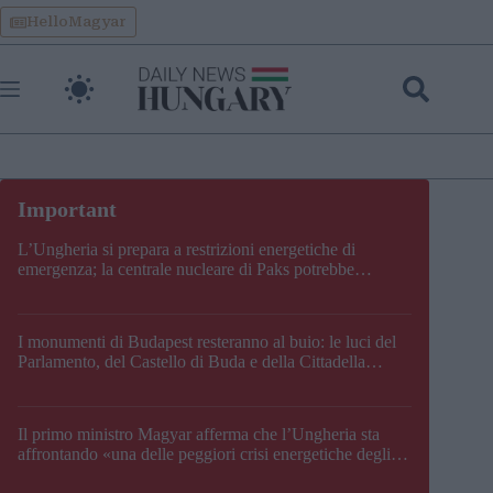
Skip
HelloMagyar
to
content
L’Ungheria si prepara a restrizioni energetiche di
emergenza; la centrale nucleare di Paks potrebbe
chiudere questo fine settimana
I monumenti di Budapest resteranno al buio: le luci del
Parlamento, del Castello di Buda e della Cittadella
verranno spente
Il primo ministro Magyar afferma che l’Ungheria sta
affrontando «una delle peggiori crisi energetiche degli
ultimi decenni» e comunica la nuova data di chiusura di