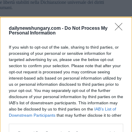
e libertà stabiliti nella Dichiarazione universale dei diritti
umani.
Il citato 9° emendamento costituzionale ha inoltre assicurato
che la Costituzione riconosca la famiglia come matrimonio tra
dailynewshungary.com -
Do Not Process My
un uomo e una donna e che le coppie sposate eterosessuali
Personal Information
siano fondamentalmente le uniche idonee ad adottare. Prima
dell’approvazione dell’emendamento, cinque consiglieri
dell’ONU avevano avvertito il governo di Orbán in una
If you wish to opt-out of the sale, sharing to third parties, or
lettera congiunta che queste modifiche pianificate vanno
processing of your personal or sensitive information for
contro i diritti umani fondamentali, poiché questi
targeted advertising by us, please use the below opt-out
section to confirm your selection. Please note that after your
restringere la definizione di famiglia a una relazione tra
opt-out request is processed you may continue seeing
sessi opposti
interest-based ads based on personal information utilized by
escludere le coppie dello stesso rapporto dall’adozione
us or personal information disclosed to third parties prior to
e
your opt-out. You may separately opt-out of the further
affermare che l’unica “giusta via di uscita per crescere
un figlio è attraverso la cultura“cristiana” rispetto al
disclosure of your personal information by third parties on the
sesso del bambino alla nascita.
IAB’s list of downstream participants. This information may
also be disclosed by us to third parties on the
IAB’s List of
Gli autori di questa lettera hanno chiesto al Primo Ministro di
Downstream Participants
that may further disclose it to other
ritirare l’emendamento per non commettere infrazioni
third parties.
Tuttavia, il governo ha approvato l’emendamento sullo stesso
La reazione del governo alla lettera dell’ONU è stata
Please note that this website/app uses one or more Google