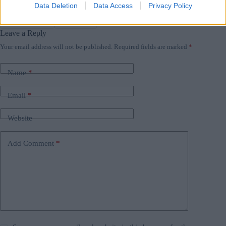
Data Deletion
Data Access
Privacy Policy
#
governo ungherese
#
legge
#
lgbtq in ungheria
#
nazioni unite
#
ungheria
Leave a Reply
Your email address will not be published.
Required fields are marked
*
Name
*
Email
*
Website
Add Comment
*