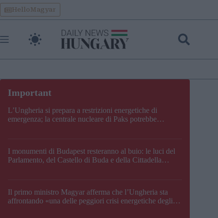
Skip
HelloMagyar
to
content
L’Ungheria si prepara a restrizioni energetiche di
emergenza; la centrale nucleare di Paks potrebbe
chiudere questo fine settimana
I monumenti di Budapest resteranno al buio: le luci del
Parlamento, del Castello di Buda e della Cittadella
verranno spente
Il primo ministro Magyar afferma che l’Ungheria sta
affrontando «una delle peggiori crisi energetiche degli
ultimi decenni» e comunica la nuova data di chiusura di