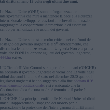
tali diritti almeno 13 volte negli ultimi due anni.
Le Nazioni Unite (ONU) sono un’organizzazione
intergovernativa che mira a mantenere la pace e la sicurezza
internazionale, sviluppare relazioni amichevoli tra le nazioni,
raggiungere la cooperazione internazionale ed essere un
centro per armonizzare le azioni dei governi.
Le Nazioni Unite sono state molto critiche nei confronti del
th
sostegno del governo ungherese ai 9
emendamento, che
discrimina le minoranze sessuali in Ungheria Non è la prima
volta che l’ONU si oppone agli atti del governo ungherese,
444.hu
scrive.
L’Ufficio dell’Alto Commissario per i diritti umani (OHCHR)
ha accusato il governo ungherese di violazione 13 volte negli
ultimi due anni L’ultimo è stato nel dicembre 2020 quando i
legislatori ungheresi hanno suggerito e alla fine
adottato il 9°
emendamento costituzionale
, e si è assicurato che la
Costituzione dica che una madre è femmina e il padre è
maschio.
L’OHCHR è la principale entità delle Nazioni Unite sui diritti
umani Rappresentano l’impegno del mondo per la
promozione e la protezione dell’intera gamma di diritti umani