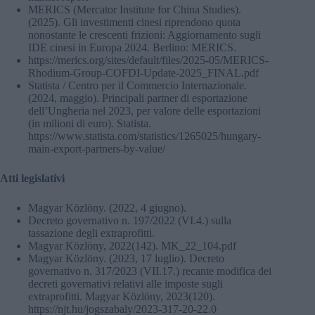
MERICS (Mercator Institute for China Studies).
(2025). Gli investimenti cinesi riprendono quota
nonostante le crescenti frizioni: Aggiornamento sugli
IDE cinesi in Europa 2024. Berlino: MERICS.
https://merics.org/sites/default/files/2025-05/MERICS-
Rhodium-Group-COFDI-Update-2025_FINAL.pdf
Statista / Centro per il Commercio Internazionale.
(2024, maggio). Principali partner di esportazione
dell’Ungheria nel 2023, per valore delle esportazioni
(in milioni di euro). Statista.
https://www.statista.com/statistics/1265025/hungary-
main-export-partners-by-value/
Atti legislativi
Magyar Közlöny. (2022, 4 giugno).
Decreto governativo n. 197/2022 (VI.4.) sulla
tassazione degli extraprofitti.
Magyar Közlöny, 2022(142). MK_22_104.pdf
Magyar Közlöny. (2023, 17 luglio). Decreto
governativo n. 317/2023 (VII.17.) recante modifica dei
decreti governativi relativi alle imposte sugli
extraprofitti. Magyar Közlöny, 2023(120).
https://njt.hu/jogszabaly/2023-317-20-22.0