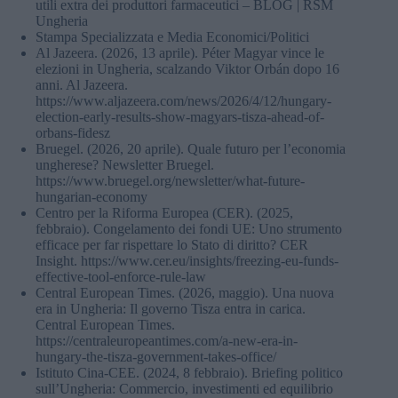
utili extra dei produttori farmaceutici – BLOG | RSM
Ungheria
Stampa Specializzata e Media Economici/Politici
Al Jazeera. (2026, 13 aprile). Péter Magyar vince le
elezioni in Ungheria, scalzando Viktor Orbán dopo 16
anni. Al Jazeera.
https://www.aljazeera.com/news/2026/4/12/hungary-
election-early-results-show-magyars-tisza-ahead-of-
orbans-fidesz
Bruegel. (2026, 20 aprile). Quale futuro per l’economia
ungherese? Newsletter Bruegel.
https://www.bruegel.org/newsletter/what-future-
hungarian-economy
Centro per la Riforma Europea (CER). (2025,
febbraio). Congelamento dei fondi UE: Uno strumento
efficace per far rispettare lo Stato di diritto? CER
Insight. https://www.cer.eu/insights/freezing-eu-funds-
effective-tool-enforce-rule-law
Central European Times. (2026, maggio). Una nuova
era in Ungheria: Il governo Tisza entra in carica.
Central European Times.
https://centraleuropeantimes.com/a-new-era-in-
hungary-the-tisza-government-takes-office/
Istituto Cina-CEE. (2024, 8 febbraio). Briefing politico
sull’Ungheria: Commercio, investimenti ed equilibrio