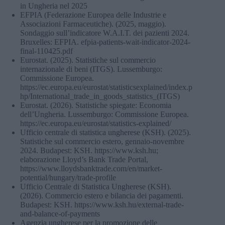
in Ungheria nel 2025
EFPIA (Federazione Europea delle Industrie e
Associazioni Farmaceutiche). (2025, maggio).
Sondaggio sull’indicatore W.A.I.T. dei pazienti 2024.
Bruxelles: EFPIA. efpia-patients-wait-indicator-2024-
final-110425.pdf
Eurostat. (2025). Statistiche sul commercio
internazionale di beni (ITGS). Lussemburgo:
Commissione Europea.
https://ec.europa.eu/eurostat/statisticsexplained/index.p
hp/International_trade_in_goods_statistics_(ITGS)
Eurostat. (2026). Statistiche spiegate: Economia
dell’Ungheria. Lussemburgo: Commissione Europea.
https://ec.europa.eu/eurostat/statistics-explained/
Ufficio centrale di statistica ungherese (KSH). (2025).
Statistiche sul commercio estero, gennaio-novembre
2024. Budapest: KSH. https://www.ksh.hu;
elaborazione Lloyd’s Bank Trade Portal,
https://www.lloydsbanktrade.com/en/market-
potential/hungary/trade-profile
Ufficio Centrale di Statistica Ungherese (KSH).
(2026). Commercio estero e bilancia dei pagamenti.
Budapest: KSH. https://www.ksh.hu/external-trade-
and-balance-of-payments
Agenzia ungherese per la promozione delle