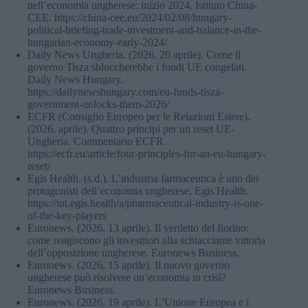
nell’economia ungherese: inizio 2024. Istituto China-
CEE. https://china-cee.eu/2024/02/08/hungary-
political-briefing-trade-investment-and-balance-in-the-
hungarian-economy-early-2024/
Daily News Ungheria. (2026, 20 aprile). Come il
governo Tisza sbloccherebbe i fondi UE congelati.
Daily News Hungary.
https://dailynewshungary.com/eu-funds-tisza-
government-unlocks-them-2026/
ECFR (Consiglio Europeo per le Relazioni Estere).
(2026, aprile). Quattro principi per un reset UE-
Ungheria. Commentario ECFR.
https://ecfr.eu/article/four-principles-for-an-eu-hungary-
reset/
Egis Health. (s.d.). L’industria farmaceutica è uno dei
protagonisti dell’economia ungherese. Egis Health.
https://int.egis.health/a/pharmaceutical-industry-is-one-
of-the-key-players
Euronews. (2026, 13 aprile). Il verdetto del fiorino:
come reagiscono gli investitori alla schiacciante vittoria
dell’opposizione ungherese. Euronews Business.
Euronews. (2026, 15 aprile). Il nuovo governo
ungherese può risolvere un’economia in crisi?
Euronews Business.
Euronews. (2026, 19 aprile). L’Unione Europea e i