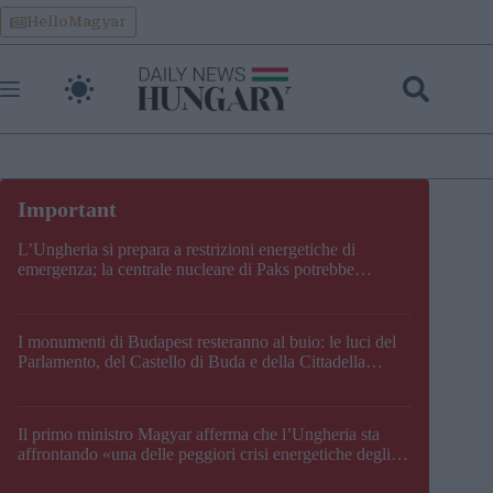
Skip
HelloMagyar
to
content
L’Ungheria si prepara a restrizioni energetiche di
emergenza; la centrale nucleare di Paks potrebbe
chiudere questo fine settimana
I monumenti di Budapest resteranno al buio: le luci del
Parlamento, del Castello di Buda e della Cittadella
verranno spente
Il primo ministro Magyar afferma che l’Ungheria sta
affrontando «una delle peggiori crisi energetiche degli
ultimi decenni» e comunica la nuova data di chiusura di