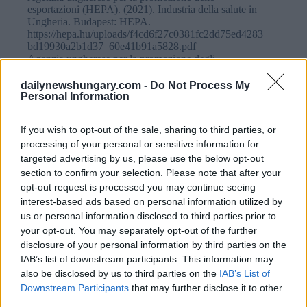
esportazioni (HEPA). (2021). Industria della salute in
Ungheria. Budapest: HEPA.
https://hepa.hu/uploads/f4cd6f27c0381fc2dd75ed4283
bd19930a2b1d37_60e41b91a5828.pdf
Agenzia ungherese per la promozione degli
investimenti (HIPA). (2025). La promozione degli
investimenti in Ungheria supera i 10 miliardi di euro:
dailynewshungary.com -
Do Not Process My
risultati 2024. Budapest: HIPA.
Personal Information
https://hipa.hu/news/Hungary-investment-promotion-
2024-results-HIPA/
If you wish to opt-out of the sale, sharing to third parties, or
MAECI / ICE. (2026). InfoMercatiEsteri – Scheda
processing of your personal or sensitive information for
Paese: Ungheria (aggiornato a maggio 2026). Roma:
Ministero degli Affari Esteri e della Cooperazione
targeted advertising by us, please use the below opt-out
Internazionale / Agenzia ICE. Info Mercati esteri
section to confirm your selection. Please note that after your
Magyar Nemzeti Bank (MNB). (2026). Bilancia dei
opt-out request is processed you may continue seeing
pagamenti e posizione degli investimenti internazionali.
interest-based ads based on personal information utilized by
Budapest: MNB.
us or personal information disclosed to third parties prior to
https://www.mnb.hu/en/statistics/statistical-data-and-
your opt-out. You may separately opt-out of the further
information/statistical-data/external-sector-statistics
Ufficio Nazionale di Ricerca, Sviluppo e Innovazione
disclosure of your personal information by third parties on the
(NKFIH). (2021). La Strategia di Ricerca, Sviluppo e
IAB’s list of downstream participants. This information may
Innovazione dell’Ungheria (2021-2030). Budapest:
also be disclosed by us to third parties on the
IAB’s List of
NKFIH. https://nkfih.gov.hu/english/research-
Downstream Participants
that may further disclose it to other
development-innovation-strategy
third parties.
Osservatorio OCSE/Europeo sui Sistemi e le Politiche