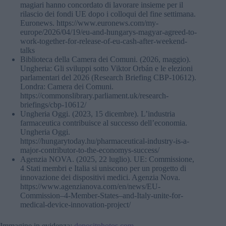
magiari hanno concordato di lavorare insieme per il
rilascio dei fondi UE dopo i colloqui del fine settimana.
Euronews. https://www.euronews.com/my-
europe/2026/04/19/eu-and-hungarys-magyar-agreed-to-
work-together-for-release-of-eu-cash-after-weekend-
talks
Biblioteca della Camera dei Comuni. (2026, maggio).
Ungheria: Gli sviluppi sotto Viktor Orbán e le elezioni
parlamentari del 2026 (Research Briefing CBP-10612).
Londra: Camera dei Comuni.
https://commonslibrary.parliament.uk/research-
briefings/cbp-10612/
Ungheria Oggi. (2023, 15 dicembre). L’industria
farmaceutica contribuisce al successo dell’economia.
Ungheria Oggi.
https://hungarytoday.hu/pharmaceutical-industry-is-a-
major-contributor-to-the-economys-success/
Agenzia NOVA. (2025, 22 luglio). UE: Commissione,
4 Stati membri e Italia si uniscono per un progetto di
innovazione dei dispositivi medici. Agenzia Nova.
https://www.agenzianova.com/en/news/EU-
Commission–4-Member-States–and-Italy-unite-for-
medical-device-innovation-project/
Immagine in evidenza:
depositphotos.com