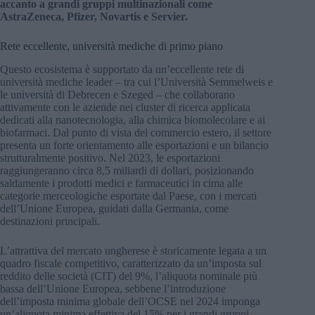
accanto a grandi gruppi multinazionali come
AstraZeneca, Pfizer, Novartis e Servier.
Rete eccellente, università mediche di primo piano
Questo ecosistema è supportato da un’eccellente rete di
università mediche leader – tra cui l’Università Semmelweis e
le università di Debrecen e Szeged – che collaborano
attivamente con le aziende nei cluster di ricerca applicata
dedicati alla nanotecnologia, alla chimica biomolecolare e ai
biofarmaci. Dal punto di vista del commercio estero, il settore
presenta un forte orientamento alle esportazioni e un bilancio
strutturalmente positivo. Nel 2023, le esportazioni
raggiungeranno circa 8,5 miliardi di dollari, posizionando
saldamente i prodotti medici e farmaceutici in cima alle
categorie merceologiche esportate dal Paese, con i mercati
dell’Unione Europea, guidati dalla Germania, come
destinazioni principali.
L’attrattiva del mercato ungherese è storicamente legata a un
quadro fiscale competitivo, caratterizzato da un’imposta sul
reddito delle società (CIT) del 9%, l’aliquota nominale più
bassa dell’Unione Europea, sebbene l’introduzione
dell’imposta minima globale dell’OCSE nel 2024 imponga
un’aliquota minima effettiva del 15% per i grandi gruppi