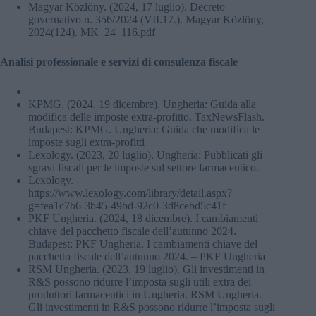
Magyar Közlöny. (2024, 17 luglio). Decreto
governativo n. 356/2024 (VII.17.). Magyar Közlöny,
2024(124). MK_24_116.pdf
Analisi professionale e servizi di consulenza fiscale
KPMG. (2024, 19 dicembre). Ungheria: Guida alla
modifica delle imposte extra-profitto. TaxNewsFlash.
Budapest: KPMG. Ungheria: Guida che modifica le
imposte sugli extra-profitti
Lexology. (2023, 20 luglio). Ungheria: Pubblicati gli
sgravi fiscali per le imposte sul settore farmaceutico.
Lexology.
https://www.lexology.com/library/detail.aspx?
g=fea1c7b6-3b45-49bd-92c0-3d8cebd5c41f
PKF Ungheria. (2024, 18 dicembre). I cambiamenti
chiave del pacchetto fiscale dell’autunno 2024.
Budapest: PKF Ungheria. I cambiamenti chiave del
pacchetto fiscale dell’autunno 2024. – PKF Ungheria
RSM Ungheria. (2023, 19 luglio). Gli investimenti in
R&S possono ridurre l’imposta sugli utili extra dei
produttori farmaceutici in Ungheria. RSM Ungheria.
Gli investimenti in R&S possono ridurre l’imposta sugli