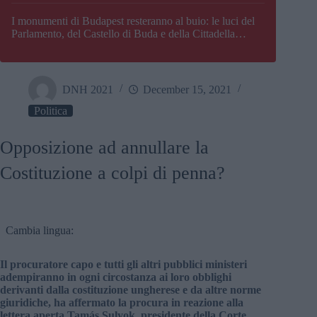
I monumenti di Budapest resteranno al buio: le luci del
Parlamento, del Castello di Buda e della Cittadella
verranno spente
DNH 2021
December 15, 2021
Politica
Opposizione ad annullare la
Costituzione a colpi di penna?
Cambia lingua:
Il procuratore capo e tutti gli altri pubblici ministeri
adempiranno in ogni circostanza ai loro obblighi
derivanti dalla costituzione ungherese e da altre norme
giuridiche, ha affermato la procura in reazione alla
lettera aperta Tamás Sulyok, presidente della Corte