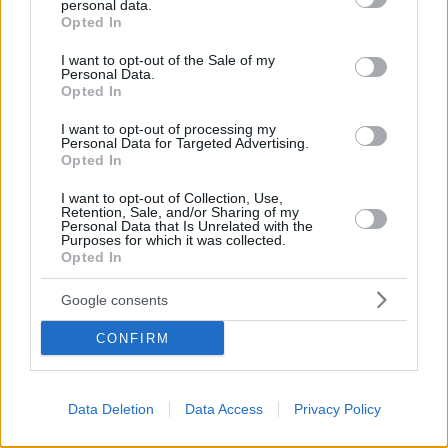
personal data.
grant or deny consent to Google and its third-party tags to
Opted In
use your data for below specified purposes in below Google
Name
*
consent section.
I want to opt-out of the Sale of my
Personal Data.
Email
*
Opted In
I want to opt-out of processing my
Website
Personal Data for Targeted Advertising.
Opted In
Add Comment
*
I want to opt-out of Collection, Use,
Retention, Sale, and/or Sharing of my
Personal Data that Is Unrelated with the
Purposes for which it was collected.
Opted In
Google consents
CONFIRM
Save my name, email and website in this browser for the
next time I comment.
Data Deletion
Data Access
Privacy Policy
Post Comment