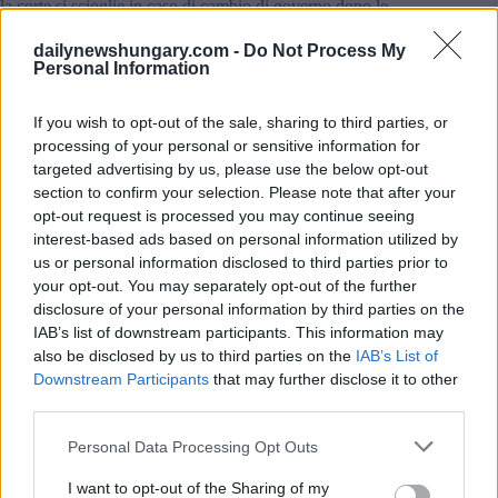
la corte si scioglie in caso di cambio di governo dopo le
elezioni generali della prossima primavera.
dailynewshungary.com -
Do Not Process My
Le opinioni espresse da alcuni partiti politici e sostenute dalle
Personal Information
sfere intellettuali che simpatizzano con loro possono essere
considerate attacchi seri e dettagliati allo stato di diritto e alla
If you wish to opt-out of the sale, sharing to third parties, or
democrazia, e sono del tutto inaccettabili in una democrazia
processing of your personal or sensitive information for
governata dallo stato di diritto, ha scritto.
targeted advertising by us, please use the below opt-out
“La Corte Costituzionale esercita il controllo costituzionale su
section to confirm your selection. Please note that after your
tutti i rami del potere, ma i rami legislativo ed esecutivo sono
opt-out request is processed you may continue seeing
obbligati a garantirne il buon funzionamento insieme,”
interest-based ads based on personal information utilized by
us or personal information disclosed to third parties prior to
Sulyok ha scritto.
your opt-out. You may separately opt-out of the further
disclosure of your personal information by third parties on the
Tags
IAB’s list of downstream participants. This information may
#
emendamento costituzionale
#
governo ungherese
also be disclosed by us to third parties on the
IAB’s List of
Downstream Participants
that may further disclose it to other
#
legge
#
presidente dell'ungheria
third parties.
#
presidente della Camera
#
procura ungherese
#
ungheria
#
viktor orban
Please note that this website/app uses one or more Google
Personal Data Processing Opt Outs
Leave a Reply
services and may gather and store information including but
not limited to your visit or usage behaviour. You may click to
I want to opt-out of the Sharing of my
Your email address will not be published.
Required fields are marked
*