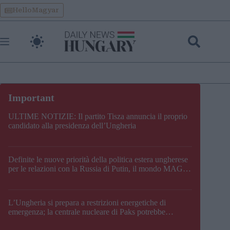
Skip
HelloMagyar
to
content
ULTIME NOTIZIE: Il partito Tisza annuncia il proprio
candidato alla presidenza dell’Ungheria
Definite le nuove priorità della politica estera ungherese
per le relazioni con la Russia di Putin, il mondo MAGA,
l’UE, il V4, la NATO e i Balcani
L’Ungheria si prepara a restrizioni energetiche di
emergenza; la centrale nucleare di Paks potrebbe
chiudere questo fine settimana