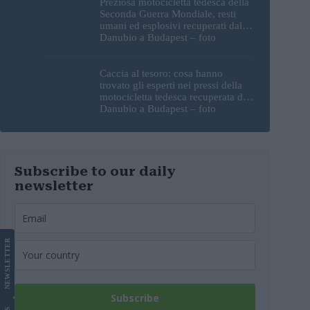
Preziosa motocicletta tedesca della
Seconda Guerra Mondiale, resti
umani ed esplosivi recuperati dal
Danubio a Budapest – foto
Caccia al tesoro: cosa hanno
trovato gli esperti nei pressi della
motocicletta tedesca recuperata dal
Danubio a Budapest – foto
Subscribe to our daily
newsletter
LETTER
NEWS
Subscribe